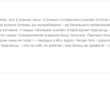
ятак, што ў розныя часы і ў розных гістарычных рэаліях істотна
на розныя ўплывы ды выпрабаванні – ад банальнага непаразуме
 вогнішча. У нашых сённяшніх рэаліях літаратурная творчасць –
ліч сэрца і ўсвядомленае жаданне быць пачутым. Прычым пачуты
зіне чуеш яе голас і – гаворыш з ёй у адказ. Часам гэта – дзіця
творчасць – гэта не хобі, не занятак і тым больш не прафесія –