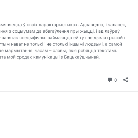
 змяняецца ў сваіх характарыстыках. Адпаведна, і чалавек,
ння з соцыумам да абагаўлення пры жыцці, і ад лаўраў
 занятак спецыфічны: займаюцца ёй тут не дзеля грошай і
м нават не толькі і не столькі іншымі людзьмі, а самой
чае мармытанне, часам – словы, якія робяцца тэкстамі.
 гэта мой сродак камунікацыі з Бацькаўшчынай.
каментар
0