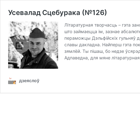
Усевалад Сцебурака (№126)
Літаратурная творчасць – гэта зан
што займаецца ім, зазнае абсалют
пераможцы Дэльфійскіх гульняў да
славы дакладна. Найперш гэта пок
зямлёй. Ты пішаш, бо недзе ўсярэд
Адпаведна, для мяне літаратурная 
дзеяслоў