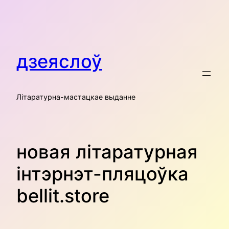
Skip
to
content
дзеяслоў
Літаратурна-мастацкае выданне
новая літаратурная
інтэрнэт-пляцоўка
bellit.store