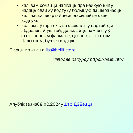
калі вам хочацца напісаць пра нейкую кнігу і
надаць свайму водгуку большую пашыранасць,
калі ласка, звяртайцеся, дасылайце свае
водгукі.
калі вы аўтар і лічыце сваю кнігу вартай ды
абдзеленай увагай, дасылайце нам кнігу ў
электронным фармаце, ці проста тэкстам.
Пачытаем, будзе і водгук.
Пісаць можна на
list@bellit.store
Паводле рэсурсу https://bellit.info/
Апублікавана
08.02.2024
у
Што ДЗЕецца