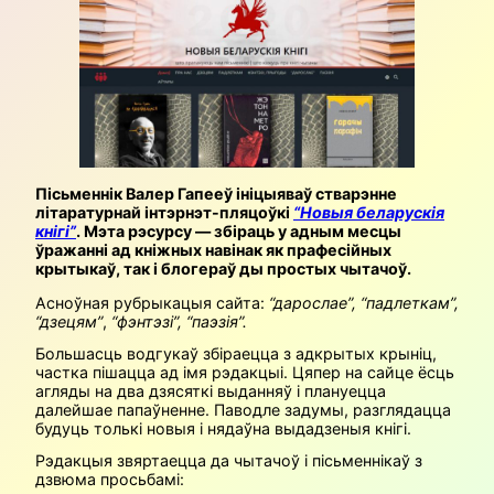
Пісьменнік Валер Гапееў ініцыяваў стварэнне
літаратурнай інтэрнэт-пляцоўкі
“Новыя беларускія
кнігі”
. Мэта рэсурсу — збіраць у адным месцы
ўражанні ад кніжных навінак як прафесійных
крытыкаў, так і блогераў ды простых чытачоў.
Асноўная рубрыкацыя сайта:
“дарослае”, “падлеткам”,
“дзецям”
,
“фэнтэзі”, “паэзія”.
Большасць водгукаў збіраецца з адкрытых крыніц,
частка пішацца ад імя рэдакцыі. Цяпер на сайце ёсць
агляды на два дзясяткі выданняў і плануецца
далейшае папаўненне. Паводле задумы, разглядацца
будуць толькі новыя і нядаўна выдадзеныя кнігі.
Рэдакцыя звяртаецца да чытачоў і пісьменнікаў з
дзвюма просьбамі: