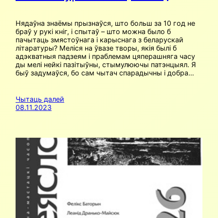
Нядаўна знаёмы прызнаўся, што больш за 10 год не
браў у рукі кніг, і спытаў – што можна было б
пачытаць змястоўнага і карыснага з беларускай
літаратуры? Меліся на ўвазе творы, якія былі б
адэкватныя падзеям і праблемам цяперашняга часу
ды мелі нейкі пазітыўны, стымулюючы патэнцыял. Я
быў задумаўся, бо сам чытач спарадычны і добра…
Чытаць далей
08.11.2023