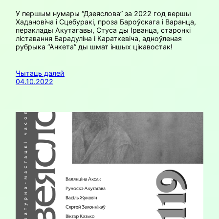
У першым нумары “Дзеяслова” за 2022 год вершы
Хадановіча і Сцебуракі, проза Бароўскага і Варанца,
пераклады Акутагавы, Стуса ды Ірванца, старонкі
ліставання Барадуліна і Караткевіча, адноўленая
рубрыка “Анкета” ды шмат іншых цікавостак!
Чытаць далей
04.10.2022