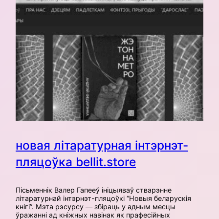
новая літаратурная інтэрнэт-
пляцоўка bellit.store
Пісьменнік Валер Гапееў ініцыяваў стварэнне
літаратурнай інтэрнэт-пляцоўкі “Новыя беларускія
кнігі”. Мэта рэсурсу — збіраць у адным месцы
ўражанні ад кніжных навінак як прафесійных