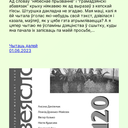
Ад словаў “нябеснае прызванне” і “грамадзянскі
абавязак” крыху ніякавею як ад выразаў з кепскай
п’есы. Штуршка дакладна не згадаю. Мая маці, калі я
ёй чытала ўголас які-небудзь свой тэкст, дзівілася і
казала, маўляў, як у цябе гэта атрымліваецца? А я
цяпер чытаю яе ўспаміны дзяцінства ў сшытку, куды
яна пачала іх запісваць па маёй просьбе,…
Чытаць далей
01.06.2023