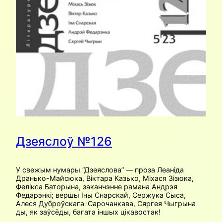
Дзеяслоў №126
У свежым нумары “Дзеяслова” — проза Леаніда
Дранько-Майсюка, Віктара Казько, Міхася Зізюка,
Фелікса Баторына, заканчэнне рамана Андрэя
Федарэнкі; вершы Іны Снарскай, Сержука Сыса,
Алеся Дуброўскага-Сарочанкава, Сяргея Чыгрына
ды, як заўсёды, багата іншых цікавостак!