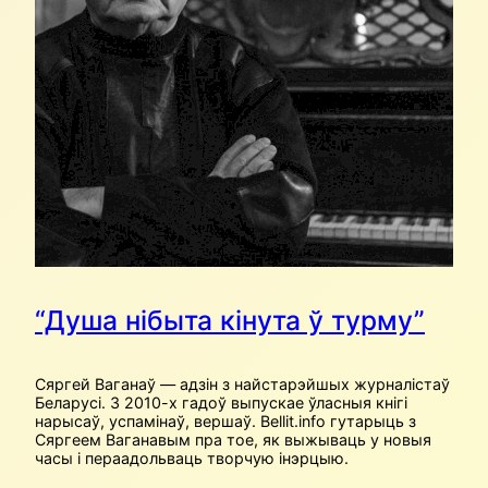
“Душа нібыта кінута ў турму”
Сяргей Ваганаў — адзін з найстарэйшых журналістаў
Беларусі. З 2010-х гадоў выпускае ўласныя кнігі
нарысаў, успамінаў, вершаў. Bellit.info гутарыць з
Сяргеем Ваганавым пра тое, як выжываць у новыя
часы і пераадольваць творчую інэрцыю.