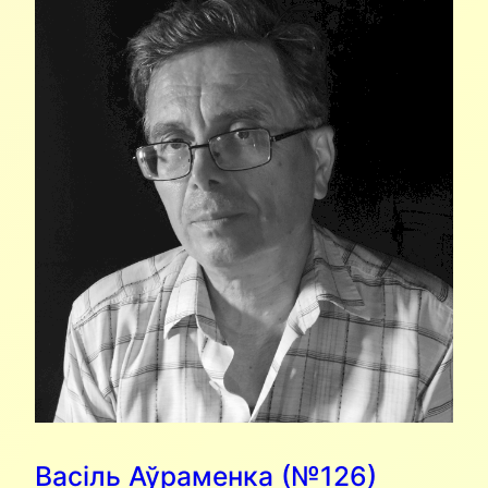
Васіль Аўраменка (№126)