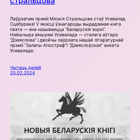
стральцова
Лаўрэатам прэміі Міхася Стральцова стаў Усевалад
Сцебурака! У якасці ўзнагароды выдадзеная кніга
паэта — яна называецца “Беларускія зоркі”.
Найшчыра віншуем Усевалада — сталага аўтара
“Дзеяслова” і двойчы лаўрэата нашай літаратурнай
прэміі “Залаты Апостраф”! “Дзеяслоўская” анкета
Усевалада:
Чытаць далей
20.02.2024