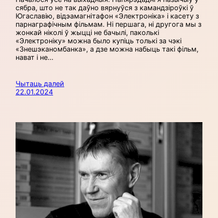
сябра, што не так даўно вярнуўся з камандзіроўкі ў
Югаславію, відэамагнітафон «Электроніка» і касету з
парнаграфічным фільмам. Ні першага, ні другога мы з
жонкай ніколі ў жыцці не бачылі, паколькі
«Электроніку» можна было купіць толькі за чэкі
«Знешэканомбанка», а дзе можна набыць такі фільм,
нават і не…
Чытаць далей
22.01.2024