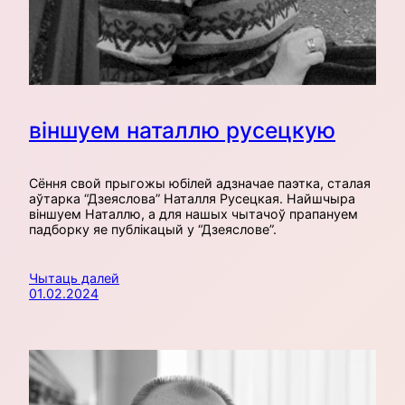
віншуем наталлю русецкую
Сёння свой прыгожы юбілей адзначае паэтка, сталая
аўтарка “Дзеяслова” Наталля Русецкая. Найшчыра
віншуем Наталлю, а для нашых чытачоў прапануем
падборку яе публікацый у “Дзеяслове”.
Чытаць далей
01.02.2024