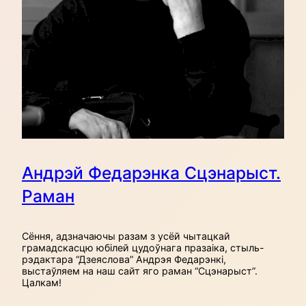
Андрэй Федарэнка Сцэнарыст.
Раман
Сёння, адзначаючы разам з усёй чытацкай
грамадскасцю юбілей цудоўнага празаіка, стыль-
рэдактара “Дзеяслова” Андрэя Федарэнкі,
выстаўляем на наш сайт яго раман “Сцэнарыст”.
Цалкам!