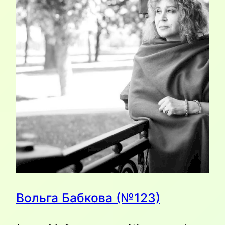
Вольга Бабкова (№123)