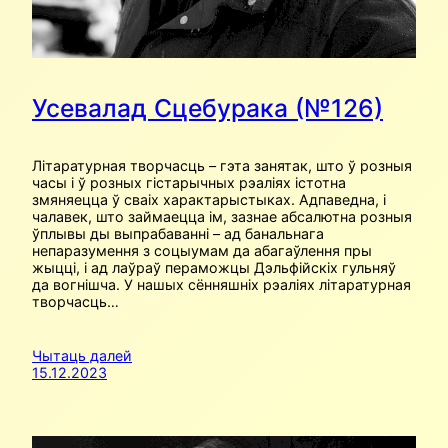
Усевалад Сцебурака (№126)
Літаратурная творчасць – гэта занятак, што ў розныя
часы і ў розных гістарычных рэаліях істотна
змяняецца ў сваіх характарыстыках. Адпаведна, і
чалавек, што займаецца ім, зазнае абсалютна розныя
ўплывы ды выпрабаванні – ад банальнага
непаразумення з соцыумам да абагаўлення пры
жыцці, і ад лаўраў пераможцы Дэльфійскіх гульняў
да вогнішча. У нашых сённяшніх рэаліях літаратурная
творчасць…
Чытаць далей
15.12.2023