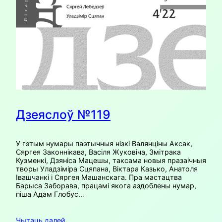
Дзеяслоў №119
У гэтым нумары паэтычныя нізкі Валянціны Аксак,
Сяргея Законнікава, Васіля Жуковіча, Змітрака
Кузменкі, Дзяніса Мацешы, таксама новыя празаічныя
творы Уладзіміра Сцяпана, Віктара Казько, Анатоля
Івашчанкі і Сяргея Машанскага. Пра мастацтва
Барыса Заборава, працамі якога аздоблены нумар,
піша Адам Глобус…
Чытаць далей