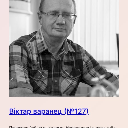
Віктар варанец (№127)
Пачалося ўсё на выхадныя. Напярэдадні я пазычыў у