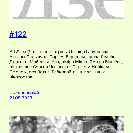
#122
У 122-м “Дзеяслове” вершы Леаніда Галубовіча,
Аксаны Спрынчан, Сяргея Верацілы, проза Леаніда
Дранько-Майсюка, Уладзіміра Міхно, Змітра Вішнёва,
ліставанне Сяргея Чыгрына з Сяргеем Новікам-
Пеюном, эсэ Вольгі Бабковай ды шмат іншых
цікавостак!
Чытаць далей
21.08.2023