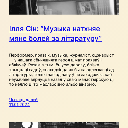
Ілля Сін: “Музыка натхняе
мяне болей за літаратуру”
Перформер, празаік, музыка, журналіст, сцэнарыст
— у нашага сённяшняга героя шмат праяваў і
абліччаў. Разам з тым, ён усю дарогу, блізка
трыццаці гадоў, знаходзіцца як бы на адлегласці ад
літаратуры, толькі час ад часу ў яе заходзячы, каб
неўзабаве вярнуцца назад у сваю манастырскую ці
то келлю ці то маслабойню альбо вінарню.
Чытаць далей
11.01.2024