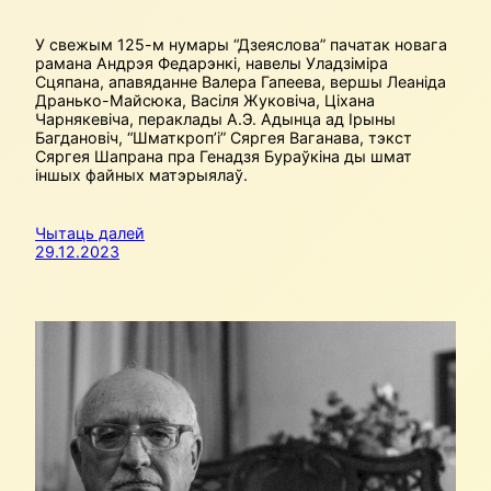
У свежым 125-м нумары “Дзеяслова” пачатак новага
рамана Андрэя Федарэнкі, навелы Уладзіміра
Сцяпана, апавяданне Валера Гапеева, вершы Леаніда
Дранько-Майсюка, Васіля Жуковіча, Ціхана
Чарнякевіча, пераклады А.Э. Адынца ад Ірыны
Багдановіч, “Шматкроп’і” Сяргея Ваганава, тэкст
Сяргея Шапрана пра Генадзя Бураўкіна ды шмат
іншых файных матэрыялаў.
Чытаць далей
29.12.2023