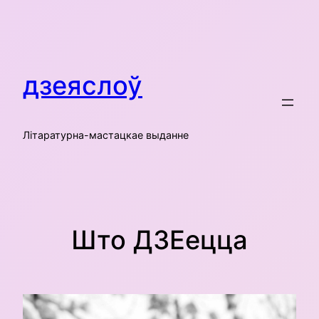
Skip
to
content
дзеяслоў
Літаратурна-мастацкае выданне
Што ДЗЕецца