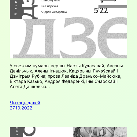
У свежым нумары вершы Насты Кудасавай, Аксаны
Данільчык, Алены Ігнацюк, Кацярыны Янчэўскай і
Дзмітрыя Рубіна; проза Леаніда Дранько-Майсюка,
Віктара Казько, Андрэя Федарэнкі, Іны Снарскай і
Алега Дашкевіча…
Чытаць далей
27.10.2022