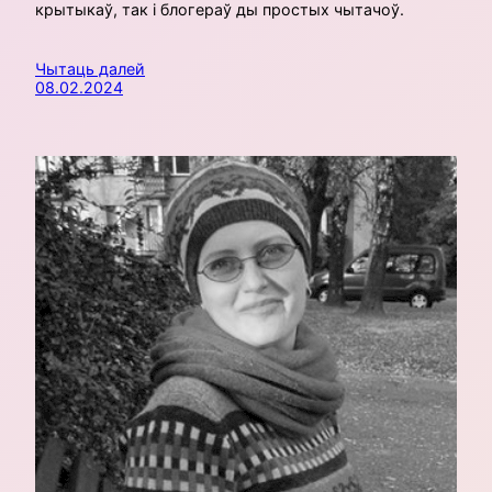
крытыкаў, так і блогераў ды простых чытачоў.
Чытаць далей
08.02.2024