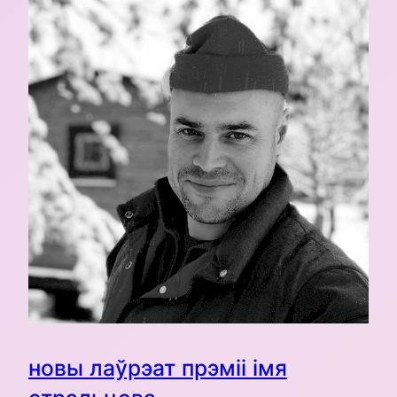
новы лаўрэат прэміі імя