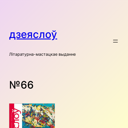
Skip
to
content
дзеяслоў
Літаратурна-мастацкае выданне
№66