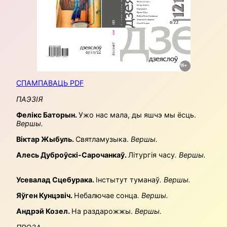
СПАМПАВАЦЬ PDF
ПАЭЗІЯ
Фелікс Баторын.
Ужо нас мала, ды яшчэ мы ёсць.
Вершы
.
Віктар Жыбуль.
Святламузыка.
Вершы
.
Алесь Дуброўскі-Сарочанкаў.
Літургія часу
. Вершы.
Усевалад Сцебурака.
Інстытут туманаў
.
Вершы.
Яўген Кунцэвіч.
Небалючае сонца
.
Вершы.
Андрэй Козел.
На раздарожжы.
Вершы.