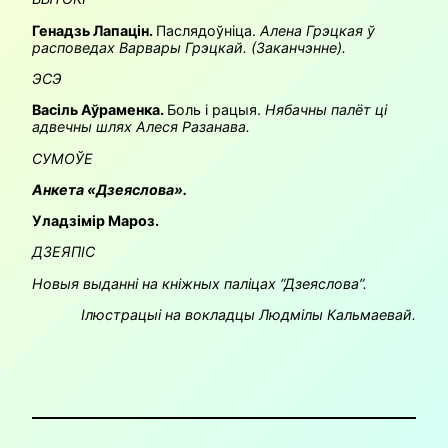
Генадзь Лапацін.
Паслядоўніца.
Алена Грэцкая ў
расповедах Варвары Грэцкай. (Заканчэнне).
ЭСЭ
Васіль Аўраменка.
Боль і рацыя.
Нябачны палёт ці
адвечны шлях
Алеся Разанава.
СУМОЎЕ
Анкета «Дзеяслова».
Уладзімір Мароз.
ДЗЕЯПІС
Новыя выданні на кніжных паліцах “Дзеяслова”.
Ілюстрацыі на вокладцы Людмілы Кальмаевай.