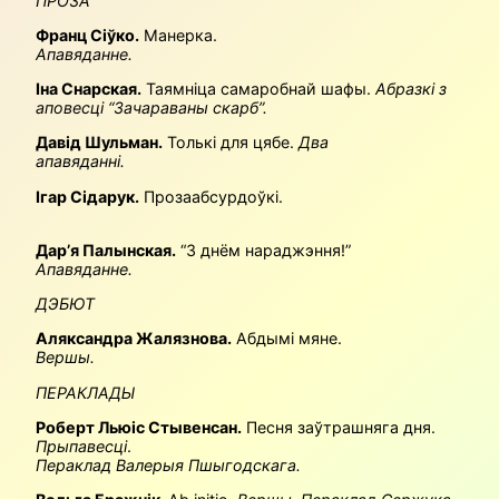
ПРОЗА
Франц Сіўко.
Манерка.
Апавяданне.
Іна Снарская.
Таямніца самаробнай шафы.
Абразкі з
аповесці “Зачараваны скарб”.
Давід Шульман.
Толькі для цябе.
Два
апавяданні.
Ігар Сідарук.
Прозаабсурдоўкі.
Дар’я Палынская.
“З днём нараджэння!”
Апавяданне.
ДЭБЮТ
Аляксандра Жалязнова.
Абдымі мяне.
Вершы.
ПЕРАКЛАДЫ
Роберт Льюіс Стывенсан.
Песня заўтрашняга дня.
Прыпавесці
.
Пераклад Валерыя Пшыгодскага.