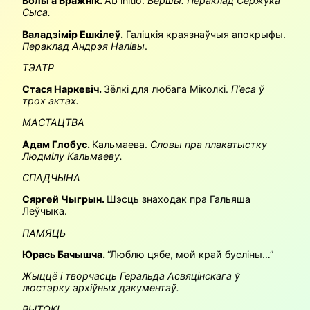
Вольга Бражнік.
Ab initio.
Вершы. Пераклад Сержука
Сыса.
Валадзімір Ешкілеў.
Галіцкія краязнаўчыя апокрыфы.
Пераклад Андрэя Налівы
.
ТЭАТР
Стася Наркевіч.
Зёлкі для любага Міколкі.
П’еса ў
трох актах.
МАСТАЦТВА
Адам Глобус.
Кальмаева.
Словы пра плакатыстку
Людмілу Кальмаеву.
СПАДЧЫНА
Сяргей Чыгрын.
Шэсць знаходак пра Гальяша
Леўчыка.
ПАМЯЦЬ
Юрась Бачышча.
“Люблю цябе, мой край бусліны…”
Жыццё і творчасць Геральда Асвяцінскага ў
люстэрку архіўных дакументаў.
ВЫТОКІ