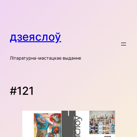
Skip
to
content
дзеяслоў
Літаратурна-мастацкае выданне
#121