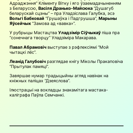
Адраджэння” Кліменту Вітку і яго ўзаемадачыненням
з Беларуссю,
Васіля Дранько-Майсюка
“Душагуб
беларускай сцэны” – пра Уладзіслава Галубка, эсэ
Вольгі Бабковай
“Грушаўка і Падгрушша”,
Марыны
Яўсейчык
“Замова ад «‎вавка»”.
У рубрыцы Мастацтва
Уладзімір Сіўчыкаў
піша пра
“сонечнага творцу” Уладзіміра Макарава.
Павал Абрамовіч
выступае з рэфлексіямі “Мой
чытацкі лёс”.
Леанід Галубовіч
разглядае кнігу Міколы Пракаповіча
“Прытулак памяці”.
Завяршае нумар традыцыйны агляд навінак на
кніжных паліцах “Дзеяслова”.
Ілюстрацыі на вокладцы знакамітага мастака-
каліграфа Паўла Семчанкі.