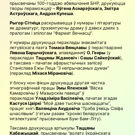
прысвечаны 100-годдзю абвяшчэння БНР, друкуюцца
творы пераможцаў –
Яўгена Аснарэўскага, Змітра
Астроўскага, Андрэя Кулеша
.
Рыгор Сітніца
раскрываецца ў нумары і літаратуры
як драматург, прэзентуючы драму ў дзвюх дзеях з
пралогам і эпілогам “Фармат Вечнасці”.
У нумары друкуюцца пераклады знакамітага
летувіскага паэта
Томаса Вянцлавы
ў перастварэнні
Лявона Баршчэўскага
, апавяданняў
О. Генры
(у
перакладах
Таццяны Ждановіч
і
Сашы Сайкоўскай
),
а таксама – пачатак афарыстычных запісаў
Станіслава Ежы Леца “З непрычасаных думак”
(пераклад
Міхася Мірановіча
).
У блоку нон-фікшн друкуецца другая частка
этнаграфічнай працы
Эмы Яленскай
“Вёска
Камаровічы ў Мазырскім павеце” ў
перакладзе
Уладзіміра Васілевіча
,
пачатак згадак
Кастуся Цвіркі
“Мой дзве тысяча шаснаццаты”,
працяг кнігі
Валянціна Акудовіча
“Трэба ўявіць Сізіфа
шчаслівым” (гэтым разам “хронікі беларускага
інтэлектуала” прысвечаныя Бум-Бам-Літу).
Таксама друкуюцца артыкулы
Таццяны
Кабржыцкай
, прысвечаны “волату ўкраінскага