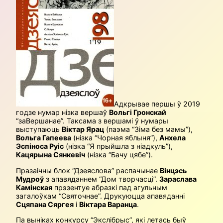
Адкрывае першы ў 2019
годзе нумар нізка вершаў
Вольгі Гронскай
“заВершанае”. Таксама з вершамі ў нумары
выступаюць
Віктар Ярац
(паэма “Зіма без мамы”),
Вольга Гапеева
(нізка “Чорная яблыня”),
Анхела
Эспіноса Руіс
(нізка “Я прыйшла з ніадкуль”),
Кацярына Сянкевіч
(нізка “Бачу цябе”).
Празаічны блок “Дзеяслова” распачынае
Вінцэсь
Мудроў
з апавяданнем “Дом творчасці”.
Зараслава
Камінская
прэзентуе абразкі пад агульным
загалоўкам “Святочнае”. Друкуюцца апавяданні
Сцяпана Сяргея
і
Віктара Варанца
.
Па выніках конкурсу “Экслібрыс”, які летась быў