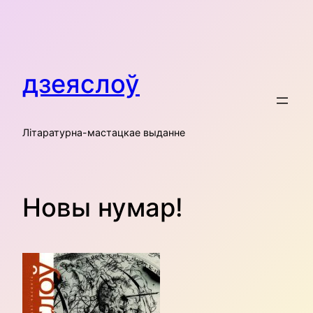
Skip
to
content
дзеяслоў
Літаратурна-мастацкае выданне
Новы нумар!