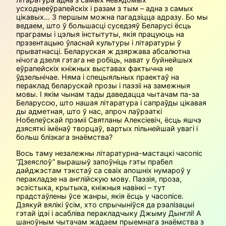
усходнееўрапейскіх і разам з тым – адна з самых
цікавых… З першым можна пагадзіцца адразу. Бо мы
ведаем, што ў большасці суседзяў Беларусі ёсць
праграмы і цэлыя інстытуты, якія працуюць на
прэзентацыю ўласнай культуры і літаратуры ў
прыватнасці. Беларуская ж дзяржава абсалютна
нічога дзеля гэтага не робіць, нават у буйнейшых
еўрапейскіх кніжных выставах фактычна не
ўдзельнічае. Няма і спецыяльных праектаў на
пераклад беларускай прозы і паэзіі на замежныя
мовы. І якім чынам тады даведацца чытачам па-за
Беларуссю, што нашая літаратура і сапраўды цікавая
ды адметная, што ў нас, апроч лаўрэаткі
Нобелеўскай прэміі Святланы Алексіевіч, ёсць яшчэ
дзясяткі імёнаў творцаў, вартых пільнейшай увагі і
больш блізкага знаёмства?
Вось таму незалежны літаратурна-мастацкі часопіс
“Дзеяслоў” вырашыў запоўніць гэты прабел
дайджэстам тэкстаў са сваіх апошніх нумароў у
перакладзе на англійскую мову. Паэзія, проза,
эсэістыка, крытыка, кніжныя навінкі – тут
прадстаўлены ўсе жанры, якія ёсць у часопісе.
Дзякуй вялікі ўсім, хто спрычыніўся да рэалізацыі
гэтай ідэі і асабліва перакладчыку Джыму Дынглі! А
шаноўным чытачам жадаем прыемнага знаёмства з