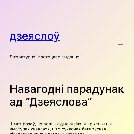
Skip
to
content
дзеяслоў
Літаратурна-мастацкае выданне
Навагодні парадунак
ад “Дзеяслова”
Шмат разоў, на розных дыскусіях, у крытычных
выступах казалася, што сучасная беларуск
ая
літаратура адна з самых невядомых