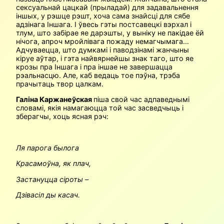
сексуальнай цацкай (прыладай) для задавальнення
іншых, у рэшце рэшт, хоча сама знайсці для сябе
адзінага Іншага. І ўвесь гэты постсавецкі вэрхал і
тлум, што забірае яе дарэшты, у выніку не пакідае ёй
нічога, апроч мройлівага пожаду немагчымага…
Адчуваецца, што думкамі і паводзінамі жанчыны
кіруе аўтар, і гэта найвярнейшы знак таго, што яе
крозы пра Іншага і пра іншае не завершацца
рэальнасцю. Але, каб ведаць тое пэўна, трэба
прачытаць твор цалкам.
Галіна Каржанеўская
піша свой час адпаведнымі
словамі, якія намагаюцца той час засведчыць і
зберагчы, хоць ясная рэч:
Ля парога былога
Красамоўна, як плач,
Застануцца сіроты –
Дзівасіл ды касач.