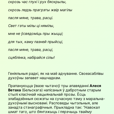
скрозь час глухі і рух бяскрылы,
скрозь ледзь прагрэты жвір магілы
пасля мяне, трава, расці.
Свет гэты мілы ці нямілы,
мне не ўсвядоміць пры жыцці;
для тых, каму пазней прыйсці,
пасля мяне, трава, расці,
сцяблінка, набірайся сілы!
Геніяльныя радкі, як на маё адчуванне. Своеасаблівы
духоўны запавет нашчадкам.
Прапануюцца ўвазе чытачоў тры апавяданні
Алеся
Ветаха
(Бельскага) напісаныя ў дабротным старым
стылі класічнай нацыянальнай прозы. Ёсць
злабадзённыя сюжэты на сучасную тэму з маральна-
духоўнымі высновамі. Расповеды чытэльныя, але
занадта стэнаграфічныя. Прыкладна так:
“Навокал
шмат таго, што бянтэжыць і пярэчыць твайму