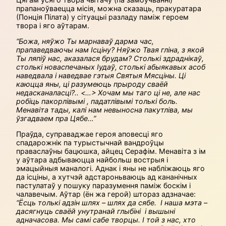
прапаноўваецца місія, можна сказаць, пракуратара
(Понція Пілата) у сітуацыі разладу паміж героем
твора і яго аўтарам.
“Божа, няўжо Ты марнаваў дарма час,
прапаведваючы нам Ісціну? Няўжо Твая гліна, з якой
Ты ляпіў нас, аказалася брудам? Столькі здраднікаў,
столькі новаспечаных Іудаў, столькі абыякавых асоб
наведвала і наведвае гэтыя Святыя Мясціны. Ці
каюцца яны, ці разумеюць прыроду сваёй
недасканаласці?..
<
…> Хочам мы таго ці не, але нас
робіць пакорлівымі , падатлівымі толькі боль.
Менавіта тады, калі нам невыносна пакутліва, мы
ўзгадваем пра Цябе…”
Праўда, суправаджае героя аповесці яго
спадарожнік па турыстычнай вандроўцы
праваслаўны бацюшка, айцец Серафім. Менавіта з ім
у аўтара адбываюцца найбольш вострыя і
эмацыйныя маналогі. Аднак і яны не набліжаюць яго
да ісціны, а хутчэй адстароньваюць ад кананічных
пастулатаў у пошуку паразумення паміж боскім і
чалавечым. Аўтар (ён жа герой) штораз адзначае:
“Ёсць толькі адзін шлях – шлях да сябе. І наша мэта –
дасягнуць сваёй унутранай глыбіні і вышыні
адначасова. Мы самі сабе творцы. І той з нас, хто