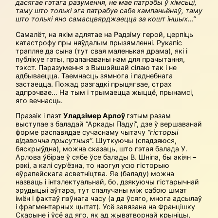
дасягае гэтага разумення, не мае патрэбы ў кімсьці,
таму што толькі эга патрабуе сабе кампаньёнаў, таму
што толькі яно самасцвярджаецца за кошт іншых…”
Самалёт, на якім адлятае на Радзіму герой, церпіць
катастрофу пры няўдалым прызямленні. Рукапіс
трапляе да сына (тут свая маленькая драма), які і
публікуе гэты, прапанаваны нам для прачытання,
тэкст. Паразумення з Вышэйшай сілаю так і не
адбываецца. Таемнасць зямнога і паднебнага
застаецца. Пожад разгадкі прыцягвае, страх
адпрэчвае… На тым і трымаецца жыццё, прынамсі,
яго вечнасць.
Празаік і паэт
Уладзімер Арлоў
гэтым разам
выступае з баладай “Аркады Падуі”, дзе ў вершаванай
форме распавядае сучаснаму чытачу
“гісторыі
відавочна прысутныя”
. Шуткуючы (спадзяюся,
бяскрыўдна), можна сказаць, што гэтая балада У.
Арлова ўбірае ў сябе ўсе балады В. Шніпа, бы акіян –
рэкі, а калі сур’ёзна, то наогул усю гісторыю
еўрапейскага асветніцтва. Яе (баладу) можна
назваць і інтэлектуальнай, бо, дзякуючы гістарычнай
эрудыцыі аўтара, тут спалучаны між сабою шмат
імён і фактаў пэўнага часу (а да ўсяго, многа адсылаў
і фрагментарных цытат). Усё завязана на Францішку
Скарыне і ўсё ад яго, як ад жыватворнай крыніцы,