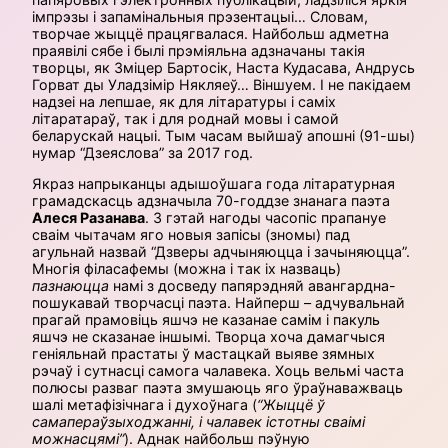
імпрэзы і запамінальныя прэзентацыі… Словам,
творчае жыццё працягвалася. Найбольш адметна
праявілі сябе і былі прэміяльна адзначаны такія
творцы, як Зміцер Бартосік, Наста Кудасава, Андрусь
Горват ды Уладзімір Някляеў… Віншуем. І не пакідаем
надзеі на лепшае, як для літаратуры і саміх
літаратараў, так і для роднай мовы і самой
беларускай нацыі. Тым часам выйшаў апошні (91-шы)
нумар “Дзеяслова” за 2017 год.
Якраз напрыканцы адышоўшага года літаратурная
грамадскасць адзначыла 70-годдзе знанага паэта
Алеся Разанава
. З гэтай нагоды часопіс прапануе
сваім чытачам яго новыя запісы (зномы) пад
агульнай назвай “Дзверы адчыняюцца і зачыняюцца”.
Многія філасафемы (можна і так іх назваць)
пазнаюцца
намі з досведу папярэдняй авангардна-
пошукавай творчасці паэта. Найперш – адчувальнай
прагай прамовіць яшчэ не казанае самім і пакуль
яшчэ не сказанае іншымі. Творца хоча дамагчыся
геніяльнай прастаты ў мастацкай выяве зямных
рэчаў і сутнасці самога чалавека. Хоць вельмі часта
полюсы разваг паэта змушаюць яго ўраўнаважваць
шалі метафізічнага і духоўнага (
“Жыццё ў
самапераўзыходжанні, і чалавек істотны сваімі
можнасцямі”
). Аднак найбольш пэўную