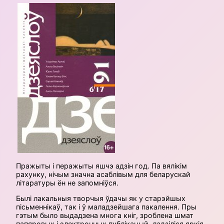
Пражыты і перажыты яшчэ адзін год. Па вялікім
рахунку, нічым значна асаблівым для беларускай
літаратуры ён не запомніўся.
Былі лакальныя творчыя ўдачы як у старэйшых
пісьменнікаў, так і ў маладзейшага пакалення. Пры
гэтым было выдадзена многа кніг, зроблена шмат
папяровых і электронных публікацый, ладзіліся яркія