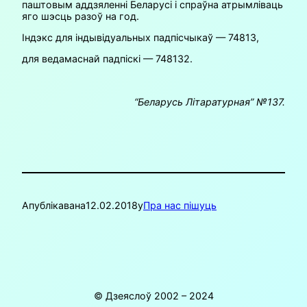
паштовым аддзяленні Беларусі і спраўна атрымліваць
яго шэсць разоў на год.
Індэкс для індывідуальных падпісчыкаў — 74813,
для ведамаснай падпіскі — 748132.
“Беларусь Літаратурная” №137.
Апублікавана
12.02.2018
у
Пра нас пішуць
© Дзеяслоў 2002 – 2024