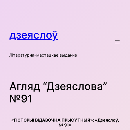
Skip
to
content
дзеяслоў
Літаратурна-мастацкае выданне
Агляд “Дзеяслова”
№91
«ГІСТОРЫІ ВІДАВОЧНА ПРЫСУТНЫЯ»: «Дзеяслоў,
№ 91»