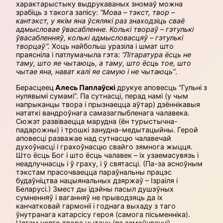
характарыстыку выдрукаваных зномаў можна
зрабіць з такога запісу:
“Мова – тэкст, твор –
кантэкст, у якім яна ўсялякі раз знаходзіць сваё
адмысловае ўвасабленне. Колькі твораў – гэтулькі
ўвасабленняў, колькі адмысловасцяў – гэтулькі
творцаў”.
Хоць найбольш уразіла і шмат што
праясніла і патлумачыла гэта:
“Літаратура ёсць не
таму, што яе чытаюць, а таму, што ёсць тое, што
чытае яна, нават калі яе самую і не чытаюць”
.
Берасцеец
Алесь Паплаўскі
друкуе аповесць “Гульні з
нулявымі сумамі”. Па сутнасці, перад намі (у чым
напрыканцы твора і прызнаецца аўтар) дзённікавыя
нататкі вандроўнага самазаглыбленага чалавека.
Сюжэт развіваецца марудна (ён турыстычна-
падарожны) і трошкі занудна-медытацыйны. Герой
аповесці разважае над сутнасцю чалавечай
духоўнасці і грахоўнасцю свайго зямнога жыцця.
Што ёсць Бог і што ёсць чалавек – іх узаемасувязь і
неадлучнасць і ў граху, і ў святасці. (Па-за асноўным
тэкстам прасочваецца параўнальны працэс
будаўніцтва нацыянальных дзяржаў – Ізраіля і
Беларусі.) Змест ды ідэйны пасыл душэўных
сумненняў і ваганняў не прыводзяць да іх
канчатковай гармоніі і годнага выхаду з таго
ўнутранага катарсісу героя (самога пісьменніка).
Цягам усяго твора чытачу (па замоўчванні)