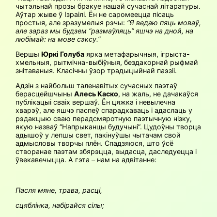
чытэльнай прозы бракуе нашай сучаснай літаратуры.
Аўтар жыве ў Ізраілі. Ён не саромеецца пісаць
простыя, але зразумелыя рэчы:
“Я ведаю пяць моваў,
але зараз мы будзем “размаўляць” яшчэ на дной, на
любімай: на мове сэксу.”
Вершы
Юркі Голуба
ярка метафарычныя, ігрыста-
хмельныя, рытмічна-выбіўныя, бездакорнай рыфмай
знітаваныя. Класічны ўзор традыцыйнай паэзіі.
Адзін з найбольш таленавітых сучасных паэтаў
берасцейшчыны
Алесь Каско
, на жаль, не дачакаўся
публікацыі сваіх вершаў. Ён цяжка і невылечна
хварэў, але яшчэ паспеў спарадкаваць і адаслаць у
рэдакцыю сваю перадсмяротную паэтычную нізку,
якую назваў “Напрыканцы будучыні”. Цудоўны творца
адышоў у лепшы свет, пакінуўшы чытачам свой
адмысловы творчы плён. Спадзяюся, што ўсё
створанае паэтам збярэцца, выдасца, даследуецца і
ўвекавечыцца. А гэта – нам на адвітанне:
Пасля мяне, трава, расці,
сцяблінка, набірайся сілы;