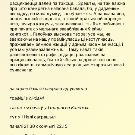
расцякаецца далей па тэксце… Зрэшты, не так важна
пра што канкрэтна напісана балада, бо, у дадзеным
выпадку, на маю думку, галоўнае – як. А напісана яна,
апроч вышэй згаданага, з такой эратычнай жарсцю,
што, шчыра кажучы, заканчваючы, ты ўжо забываеш
пра пачатак хмельнага заваблівання ў ейны
кантэкст… Галоўная выснова твора: усе мы, не
зважаючы на нашу прамінуласць ці наступнасць,
пражываем зямное жыццё ў адным часе – вечнасці, і
ўсе мы ўзаемазалежныя… Таму нават такія
разняволеныя строфы, відаць, разлічаныя на
прыцягальнасць, бы той яблык на дрэве пазнання,
выклікаюць гарманічную асацыяцыю старажытнага і
сучаснага:
на сцяне базілікі направа ад увахода
графіці з лічбамі
такое ты бачыў у Горадні на Каложы:
тут я і Нэлі саграшылі
пачалі 21.30 скончылі 22.15