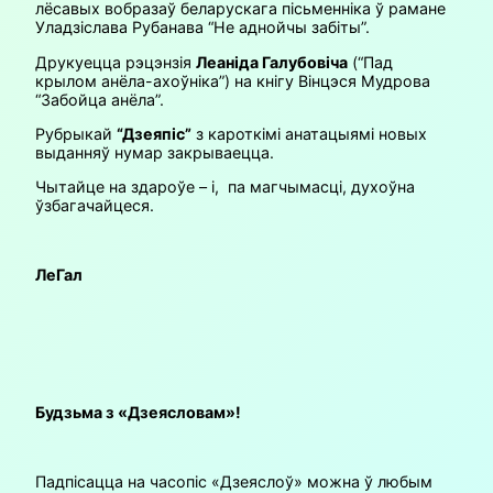
лёсавых вобразаў беларускага пісьменніка ў рамане
Уладзіслава Рубанава “Не аднойчы забіты”.
Друкуецца рэцэнзія
Леаніда Галубовіча
(“Пад
крылом анёла-ахоўніка”) на кнігу Вінцэся Мудрова
“Забойца анёла”.
Рубрыкай
“Дзеяпіс”
з кароткімі анатацыямі новых
выданняў нумар закрываецца.
Чытайце на здароўе – і, па магчымасці, духоўна
ўзбагачайцеся.
ЛеГал
Будзьма з «Дзеясловам»!
Падпісацца на часопіс «Дзеяслоў» можна ў любым