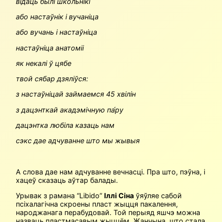
відаць былі школьнікі
або настаўнік і вучаніца
або вучань і настаўніца
настаўніца анатоміі
як некалі ў цябе
твой сябар дзяліўся:
з настаўніцай займаемся 45 хвілін
з дацэнткай акадэмічную па́ру
дацэнтка любіла казаць нам
сэкс дае адчуванне што мы жывыя
А слова дае нам адчуванне вечнасці. Пра што, пэўна, і
хацеў сказаць аўтар балады.
Урывак з рамана “Libido”
Іллі Сіна
ўяўляе сабой
псіхалагічна скроены пласт жыцця пакалення,
народжанага перабудовай. Той перыяд яшчэ можна
назваць пластмасавым жыццём. Жанчына, што стала