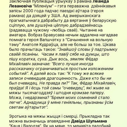
Заключная публікацыя ўрыўкаў з рамана
Леаніда
Левановіча
“Міленіум” – гэта пераважна дзённікавыя
запісы 2000 года падчас паездкі аўтара (героя
рамана) да дзяцей у ЗША. Ад амерыканскага
прагматычнага дабрабыту да вяртання ў беларускую
сціплую, але душэўна цёплую дабрадзейнасць
(радавацца чужому –любіць сваё). Чытанне на
аматара. Вобраз Бравусава нечым аддалена нагадвае
помнага героя Вапшчэтку з “Сачынення на вольную
тэму” Анатоля Кудраўца, але не больш за тое. Цікава
было прачытаць такое:
“Знайшоў словы ў падтрымку
сваёй пісаніны. Часам я лавіў сябе на думцы, што
пішу коратка, суха. Дык вось, зямляк Фёдар
Міхайлавіч зазначае: “Всего лучше иногда
рассказчику ограничиваться простым изложением
событий”. А далей вось так: “К тому же всякие
записи очевидцев драгоценность. Даже кто бы ни
был очевидец. Не правда ли?” Так, Фёдар Міхайлавіч,
праўда! Я і ёсць той самы “очевидец”, які жыве на
мяжы тысячагоддзяў і штодня крэмзае паперу.
Можа, і недарэмна? “Бремя моих сомнений стало
легче”. Аднадумца ў мяне геніяльны, прызнаны ўсім
светам аўтарытэт”.
Эротыка на мяжы жыцця і смерці. Прыкладна так
можна вызначыць апавяданне
Давіда Шульмана
“Каця і Валодзя”. Як на мяне, то менавіта падобнай