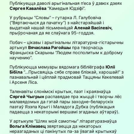
Публікуецца даволі арыгінальная п’еса ў дзвюх дзеях
Сяргея Кавалёва
“Камедыя Юдзіфі”.
У рубрыцы “Словы” – гутарка Л. Галубовіча
(“Вяртаючыся да пачатку”) з найстарэйшай і
выдатнай нашай пісьменніцай
Аленай Васілевіч,
прыўрочаная да яе слаўнага 95-годдзя.
Побач – цікавы і арыгінальны літаратурна-гістарычны
артыкул
Вячаслава Рагойшы
пра творчасць
Францыска Скарыны “Людем посполитым к доброму
научению”.
Публікуюцца мемуары вядомага бібліёграфа
Юліі
Бібіла
“…Прысвяціць сябе справе блізкай, харошай!” з
пазнавальнай і цёплай прадмовай Таццяны Кекелевай
і Арсеня Ліса.
Таленавіты слонімскі крытык, паэт і краязнаўца
Сяргей Чыгрын
распавядае пра жыццё і творчы лёс
малавядомых да гэтай пары заходне-беларускіх
паэтаў Язэпа Крыгі і Маладога Дубка (публікацыя
падаецца з некаторымі вершамі згаданых аўтараў).
У артыкуле “Шлях мой самотны” літаратуразнаўца
Вольга Клімавец
звяртаецца да некаторых
неразгаданых ці пакінутых па-за ўвагай крытыкаў