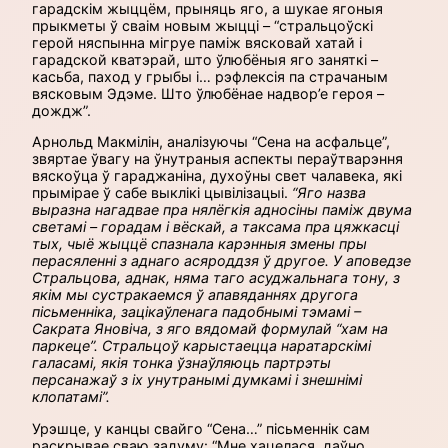
гарадскім жыццём, прыняць яго, а шукае ягоныя
прыкметы ў сваім новым жыцці – “стральцоўскі
герой няспынна мігруе паміж вясковай хатай і
гарадской кватэрай, што ўлюбёныя яго заняткі –
касьба, паход у грыбы і… рэфлексія па страчаным
вясковым Эдэме. Што ўлюбёнае надвор’е героя –
дождж”.
Арнольд Макмілін, аналізуючы “Сена на асфальце”,
звяртае ўвагу на ўнутраныя аспекты пераўтварэння
вяскоўца ў гараджаніна, духоўны свет чалавека, які
прымірае ў сабе выклікі цывілізацыі.
“Яго назва
выразна нагадвае пра нялёгкія адносіны паміж двума
светамі – горадам і вёскай, а таксама пра цяжкасці
тых, чыё жыццё спазнала карэнныя змены пры
перасяленні з аднаго асяроддзя ў другое. У аповедзе
Стральцова, аднак, няма таго асуджальнага тону, з
якім мы сустракаемся ў апавяданнях другога
пісьменніка, зацікаўленага падобнымі тэмамі –
Сакрата Яновіча, з яго вядомай формулай “хам на
паркеце”. Стральцоў карыстаецца наратарскімі
галасамі, якія тонка ўзнаўляюць партрэты
персанажаў з іх унутранымі думкамі і знешнімі
клопатамі”.
Урэшце, у канцы свайго “Сена…” пісьменнік сам
раскрывае сваю задуму: “Мне хацелася, даўно