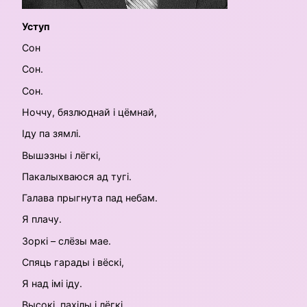
Уступ
Сон
Сон.
Сон.
Ноччу, бязлюднай і цёмнай,
Іду па зямлі.
Вышэзны і лёгкі,
Пакалыхваюся ад тугі.
Галава прыгнута пад небам.
Я плачу.
Зоркі – слёзы мае.
Спяць гарады і вёскі,
Я над імі іду.
Высокі, пахілы і лёгкі,