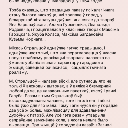
было надрукавана ў “Маладосцi” ў 1964 годзе.
Трэба сказаць, што традыцыя паказу псіхалагічнага
стану былога вяскоўца, які трапляе ў горад, у
беларускай літаратуры даўняя: яна сягае да твораў
Яна Баршчэўскага, Адама Гурыновіча, Леапольда
Родзевіча, і працягвалася ў класічных творах Максіма
Гарэцкага, Якуба Коласа, Максіма Багдановіча,
Кузьмы Чорнага…
Міхась Стральцоў аднаўляе гэтую традыцыю, і
аднаўляе настолькі, што яна ператвараецца ў якасна
новую праблему рэалізацыі творчага чалавека ва
ўмовах урбаністычнага характару гарадскога
жыцця, савецкай рэчаіснасці і сацыялістычнага
рэалізму.
М. Стральцоў – чалавек вёскі, але сутнасць яго не
толькі ў вясковых вытоках, а ў вялікай бязмернай
любові да яе, да навакольных палеткаў, лясоў і рэчкі
Галуба. Разам з тым Стральцоў быў
высокаадукаваны чалавек, тонкі інтэлігент, і вёскі
было ўжо для яго мала. Таму і апынуўся ён у горадзе,
дзе ўсё ж больш мажлівасцяў для здавальнення
духоўных патрэб. Але ўсё гэта разам утварыла
сапраўднае замкнёнае кола, з якога нельга было
вырвацца. Пра жыццё ў горадзе ён казаў: «Загналі