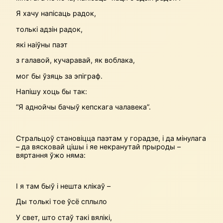
Я хачу напісаць радок,
толькі адзін радок,
які наіўны паэт
з галавой, кучаравай, як воблака,
мог бы ўзяць за эпіграф.
Напішу хоць бы так:
“Я аднойчы бачыў кепскага чалавека”.
Стральцоў становіцца паэтам у горадзе, і да мінулага
– да вясковай цішы і яе некранутай прыроды –
вяртання ўжо няма:
І я там быў і нешта клікаў –
Ды толькі тое ўсё сплыло
У свет, што стаў такі вялікі,