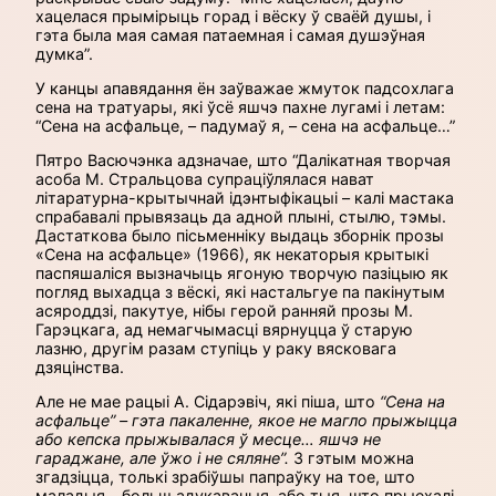
хацелася прымірыць горад і вёску ў сваёй душы, і
гэта была мая самая патаемная і самая душэўная
думка”.
У канцы апавядання ён заўважае жмуток падсохлага
сена на тратуары, які ўсё яшчэ пахне лугамі і летам:
“Сена на асфальце, – падумаў я, – сена на асфальце…”
Пятро Васючэнка адзначае, што “Далікатная творчая
асоба М. Стральцова супраціўлялася нават
літаратурна-крытычнай ідэнтыфікацыі – калі мастака
спрабавалі прывязаць да адной плыні, стылю, тэмы.
Дастаткова было пісьменніку выдаць зборнік прозы
«Сена на асфальце» (1966), як некаторыя крытыкі
паспяшаліся вызначыць ягоную творчую пазіцыю як
погляд выхадца з вёскі, які настальгуе па пакінутым
асяроддзі, пакутуе, нібы герой ранняй прозы М.
Гарэцкага, ад немагчымасці вярнуцца ў старую
лазню, другім разам ступіць у раку вясковага
дзяцінства.
Але не мае рацыі А. Сідарэвіч, які піша, што
“Сена на
асфальце” – гэта пакаленне, якое не магло прыжыцца
або кепска прыжывалася ў месце… яшчэ не
гараджане, але ўжо і не сяляне”.
З гэтым можна
згадзiцца, толькі зрабiўшы папраўку на тое, што
маладыя – больш адукаваныя, або тыя, што прыехалі