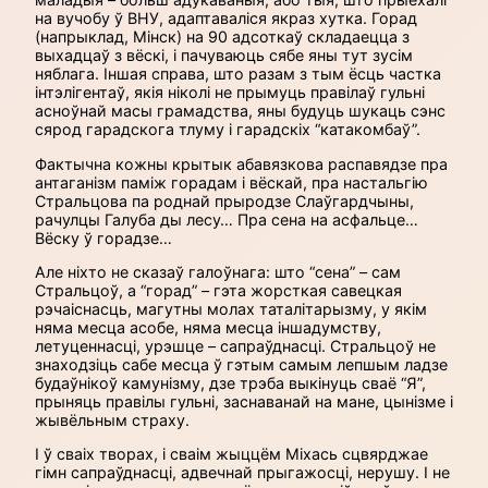
на вучобу ў ВНУ, адаптавалiся якраз хутка. Горад
(напрыклад, Мінск) на 90 адсоткаў складаецца з
выхадцаў з вёскі, і пачуваюць сябе яны тут зусім
няблага. Іншая справа, што разам з тым ёсць частка
інтэлігентаў, якія ніколі не прымуць правілаў гульні
асноўнай масы грамадства, яны будуць шукаць сэнс
сярод гарадскога тлуму і гарадскіх “катакомбаў”.
Фактычна кожны крытык абавязкова распавядзе пра
антаганізм паміж горадам і вёскай, пра настальгію
Стральцова па роднай прыродзе Слаўгардчыны,
рачулцы Галуба ды лесу… Пра сена на асфальце…
Вёску ў горадзе…
Але ніхто не сказаў галоўнага: што “сена” – сам
Стральцоў, а “горад” – гэта жорсткая савецкая
рэчаіснасць, магутны молах таталітарызму, у якім
няма месца асобе, няма месца іншадумству,
летуценнасці, урэшце – сапраўднасці. Стральцоў не
знаходзіць сабе месца ў гэтым самым лепшым ладзе
будаўнікоў камунізму, дзе трэба выкінуць сваё “Я”,
прыняць правілы гульні, заснаванай на мане, цынізме і
жывёльным страху.
І ў сваіх творах, і сваім жыццём Міхась сцвярджае
гімн сапраўднасці, адвечнай прыгажосці, нерушу. І не