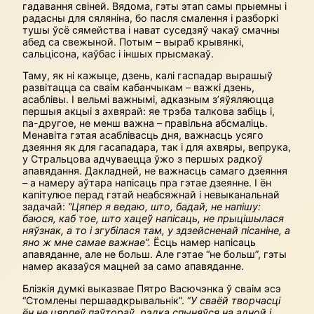
гадавання свіней. Вядома, гэты этап самы прыемны і
радасны для сяляніна, бо пасля смалення і разборкі
тушы ўсё сямейства і нават суседзяў чакаў смачны
абед са свежыной. Потым – выраб крывянкі,
сальцісона, каўбас і іншых прысмакаў.
Таму, як ні кажыце, дзень, калі гаспадар вырашыў
развітацца са сваім кабанчыкам – важкі дзень,
асаблівы. І вельмі важнымі, адказным з’яўяляюцца
першыя акцыі з ахвярай: яе трэба талкова забіць і,
па-другое, не менш важна – правільна абсмаліць.
Менавіта гэтая асаблівасць дня, важнасць усяго
дзеяння як для гасападара, так і для ахвяры, вепрука,
у Стральцова адчуваецца ўжо з першых радкоў
апавядання. Дакладней, не важнасць самаго дзеяння
– а намеру аўтара напісаць пра гэтае дзеянне. І ён
капітулюе перад гэтай неабсяжнай і невыканальнай
задачай:
“Цяпер я ведаю, што, бадай, не напішу:
баюся, каб тое, што хацеў напісаць, не прыцішылася
няўзнак, а то і згубілася там, у здзейсненай пісаніне, а
яно ж мне самае важнае”.
Ёсць намер напісаць
апавяданне, але не больш. Але гэтае “не больш”, гэты
намер аказаўся мацней за само апавяданне.
Блізкія думкі выказвае Пятро Васючэнка ў сваім эсэ
“Стомлены перша­адкрывальнік”. “
У сваёй творчасці
ён не цярпеў паўтораў, рэдка спыняўся на адной і