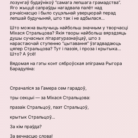
лозунгаў будаўнікоў “самага лепшага грамадства”.
Яго жыццё сапраўды нагадвала палёт над
рэчаіснасцю і было суцэльнай уверцюрай перад
лепшай будучыняй, што так і не адбылася…
Што можна вылучыць найбольш значным у творчасці
Міхася Стральцова? Якія творы найбольш вярэдзяць
душы сучасных літаратуразнаўцаў, што з
нарастаючай ступенню “цытавання” ўзгадвадаюць
цяпер Стральцова? Тут і паэзія, і проза і крытыка…
Што? А ўсё!
Вядомая на гэты конт сяброўская эпіграма Рыгора
Барадуліна:
Спрачаліся за Гамера сем гарадоў,
тры секцыі — за Міхася Стральцова:
празаік Стральцоў, паэт Стральцоў,
крытык Стральцоў…
За кім праўда?
За вечнасцю слова!