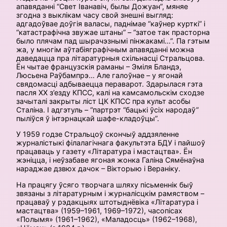
апавяданні “Свет Іванавіч, былы Дожуан”, мяняе
згодна з выклікам часу свой знешні выгляд:
адгадоўвае доўгiя валасы, паднімае “каўнер курткi” і
“катастрафічна звужае штаны” – “затое так прасторна
было плячам пад шырачэзнымі пінжакамі…”. Па гэтым
жа, у многім аўтабіяграфічным апавяданні можна
даведацца пра літаратурныя схільнасці Стральцова.
Ён чытае французскія раманы – Эміля Бландэ,
Люсьена Раўбампрэ… Але галоўнае – у ягонай
свядомасці адбываецца пераварот. Здарылася гэта
пасля ХХ з’езду КПСС, калі на камсамольскім сходзе
зачыталі закрыты ліст ЦК КПСС пра культ асобы
Сталіна. І адгэтуль – “партрэт “бацькі ўсіх народаў”
пыліўся ў інтэрнацкай шафе-кладоўцы”.
У 1959 годзе Стральцоў скончыў аддзяленне
журналістыкі філалагічнага факультэта БДУ і пайшоў
працаваць у газету «Літаратура і мастацтва». Ён
жэніцца, і неўзабаве ягоная жонка Галіна Сямёнаўна
нараджае дзвюх дачок – Вікторыю і Вераніку.
На працягу ўсяго творчага шляху пісьменнік быў
звязаны з літаратурным і журналісцкім рамяством –
працаваў у рэдакцыях штотыднёвіка «Літаратура і
мастацтва» (1959–1961, 1969–1972), часопісах
«Полымя» (1961–1962), «Маладосць» (1962–1968),