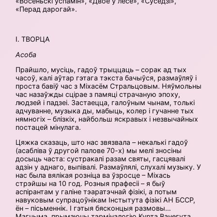
«Восеньскі ўспамін», «Двое ў лесе», «Суседзі»,
«Перад дарогай».
І. ТВОРЦА
Асоба
Прайшло, мусіць, гадоў трыццаць – сорак ад тых
часоў, калі аўтар гэтага тэкста бачыўся, размаўляў і
проста бавіў час з Міхасём Стральцовым. Няўмольны
час назаўжды сцірае з памяці страчаную эпоху,
людзей і падзеі. Застаецца, галоўным чынам, толькі
адчуванне, музыка ды, мабыць, колер і гучанне тых
нямногіх – блізкіх, найбольш яскравых і незвычайных
постацей мінулага.
Цяжка сказаць, што нас звязвала – некалькі гадоў
(асабліва ў другой палове 70-х) мы мелі зносіны
досыць часта: сустракалі разам святы, гасцявалі
адзін у аднаго, выпівалі. Размаўлялі, слухалі музыку. У
нас была вялікая розніца ва ўзросце – Міхась
стрэйшы на 10 год. Розныя прафесіі – я быў
аспірантам у галіне тэаратэчнай фізікі, а потым
навуковым супрацоўнікам Інстытута фізікі АН БССР,
ён – пісьменнік. І гэтыя бясконцыя размовы…
Магчыма, прымаючы тэрміналогію Курта Ванегута,