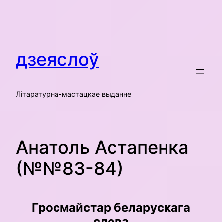
Skip
to
content
дзеяслоў
Літаратурна-мастацкае выданне
Анатоль Астапенка
(№№83-84)
Гросмайстар беларускага
слова