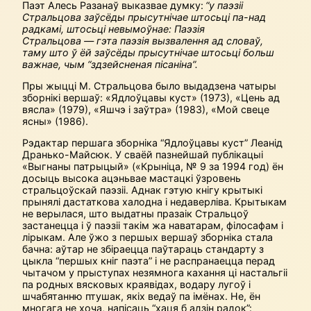
Паэт Алесь Разанаў выказвае думку:
“у
паэзіі
Стральцова заўсёды прысутнічае штосьці па-над
радкамі, штосьці невымоўнае: Паэзія
Стральцова
—
гэта паэзія вызвалення ад словаў,
таму што ў ёй заўсёды прысутнічае штосьці больш
важнае, чым “здзейсненая пісаніна”.
Пры жыцці М. Стральцова было выдадзена чатыры
зборнікі вершаў: «Ядлоўцавы куст» (1973), «Цень ад
вясла» (1979), «Яшчэ і заўтра» (1983), «Мой свеце
ясны» (1986).
Рэдактар першага зборніка “Ядлоўцавы куст” Леанід
Дранько-Майсюк. У сваёй пазнейшай публікацыі
«Выгнаны патрыцый» («Крыніца, № 9 за 1994 год) ён
досыць высока ацэньвае мастацкі ўзровень
стральцоўскай паэзіі. Аднак гэтую кнігу крытыкі
прынялі дастаткова халодна і недаверліва. Крытыкам
не верылася, што выдатны празаік Стральцоў
застанецца і ў паэзіі такім жа наватарам, філосафам і
лірыкам. Але ўжо з першых вершаў зборніка стала
бачна: аўтар не збіраецца паўтараць стандарту з
цыкла “першых кніг паэта” і не распранаецца перад
чытачом у прыступах незямнога кахання ці настальгіі
па родных вясковых краявідах, водару лугоў і
шчабятанню птушак, якіх ведаў па імёнах. Не, ён
многага не хоча, напісаць “хаця б адзін радок”: