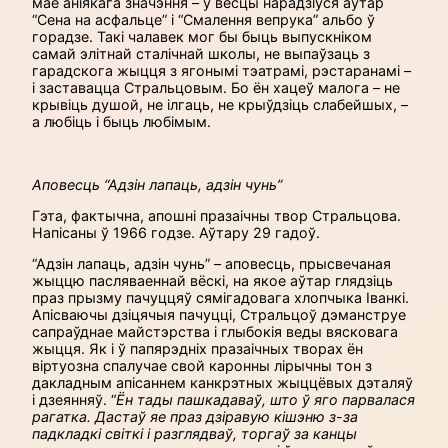
мае аніякага значэння – у вёсцы нарадзіўся аўтар
“Сена на асфальце” і “Смалення вепрука” альбо ў
горадзе. Такі чалавек мог бы быць выпускніком
самай элітнай сталічнай школы, не выпаўзаць з
гарадскога жыцця з ягонымі тэатрамі, рэстаранамі –
і заставацца Стральцовым. Бо ён хацеў малога – не
крывіць душой, не ілгаць, не крыўдзіць слабейшых, –
а любіць і быць любімым.
Аповесць “Адзін лапаць, адзін чунь”
Гэта, фактычна, апошні празаічны твор Стральцова.
Напісаны ў 1966 годзе. Аўтару 29 гадоў.
“Адзін лапаць, адзін чунь” – аповесць, прысвечаная
жыццю пасляваеннай вёскі, на якое аўтар глядзіць
праз прызму пачуццяў сямігадовага хлопчыка Іванкі.
Апісваючы дзіцячыя пачуцці, Стральцоў дэманструе
сапраўднае майстэрства і глыбокія веды вясковага
жыцця. Як і ў папярэдніх празаічных творах ён
віртуозна спалучае свой каронны лірычны тон з
дакладным апісаннем канкрэтных жыццёвых дэталяў
і дзеянняў. “
Ён тады пашкадаваў, што ў яго парвалася
рагатка. Дастаў яе праз дзіравую кішэню з-за
падкладкі світкі і разглядваў, торгаў за канцы