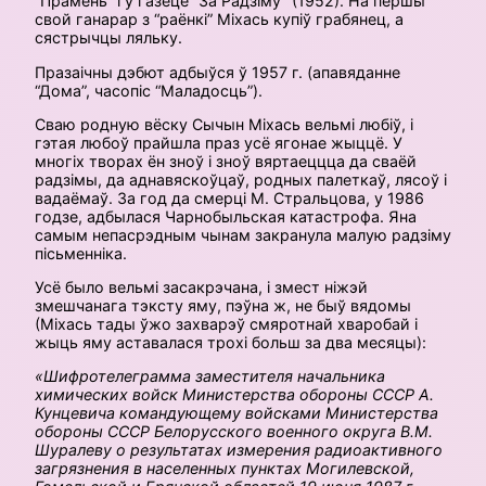
“Прамень” і ў газеце “За Радзіму” (1952). На першы
свой ганарар з “раёнкі” Міхась купіў грабянец, а
сястрычцы ляльку.
Празаічны дэбют адбыўся ў 1957 г. (апавяданне
“Дома”, часопіс “Маладосць”).
Сваю родную вёску Сычын Міхась вельмі любіў, і
гэтая любоў прайшла праз усё ягонае жыццё. У
многіх творах ён зноў і зноў вяртаеццца да сваёй
радзімы, да аднавяскоўцаў, родных палеткаў, лясоў і
вадаёмаў. За год да смерці М. Стральцова, у 1986
годзе, адбылася Чарнобыльская катастрофа. Яна
самым непасрэдным чынам закранула малую радзіму
пісьменніка.
Усё было вельмі засакрэчана, і змест ніжэй
змешчанага тэксту яму, пэўна ж, не быў вядомы
(Міхась тады ўжо захварэў смяротнай хваробай і
жыць яму аставалася трохі больш за два месяцы):
«Шифротелеграмма заместителя начальника
химических войск
Министерства обороны СССР А.
Кунцевича командующему войсками Министерства
обороны СССР Белорусского военного округа В.М.
Шуралеву о результатах измерения радиоактивного
загрязнения в населенных пунктах Могилевской,