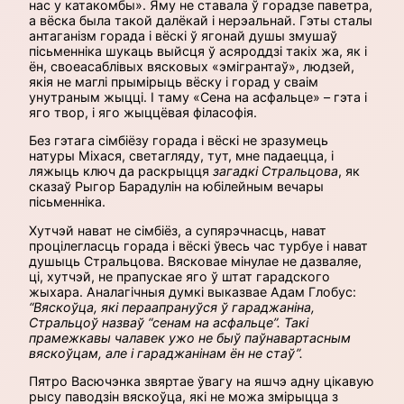
нас у катакомбы». Яму не ставала ў горадзе паветра,
а вёска была такой далёкай і нерэальнай. Гэты сталы
антаганізм горада і вёскі ў ягонай душы змушаў
пісьменніка шукаць выйсця ў асяроддзі такіх жа, як і
ён, свое­асаблівых вясковых «эмігрантаў», людзей,
якія не маглі прымірыць вёску і горад у сваім
унутраным жыцці. І таму «Сена на асфальце» – гэта і
яго твор, і яго жыццёвая філасофія.
Без гэтага сімбіёзу горада і вёскі не зразумець
натуры Міхася, светагляду, тут, мне падаецца, і
ляжыць ключ да раскрыцця
загадкі Стральцова
, як
сказаў Рыгор Барадулін на юбілейным вечары
пісьменніка.
Хутчэй нават не сімбіёз, а супярэчнасць, нават
процілегласць горада і вёскі ўвесь час турбуе і нават
душыць Стральцова. Вясковае мінулае не дазваляе,
ці, хутчэй, не прапускае яго ў штат гарадского
жыхара. Аналагічныя думкі выказвае Адам Глобус:
“Вяскоўца, які пераапрануўся ў гараджаніна,
Стральцоў назваў “сенам на асфальце”.
Такі
прамежкавы чалавек ужо не быў паўнавартасным
вяскоўцам, але і гараджанінам ён не стаў
”
.
Пятро Васючэнка звяртае ўвагу на яшчэ адну цікавую
рысу паводзін вяскоўца, які не можа змірыцца з