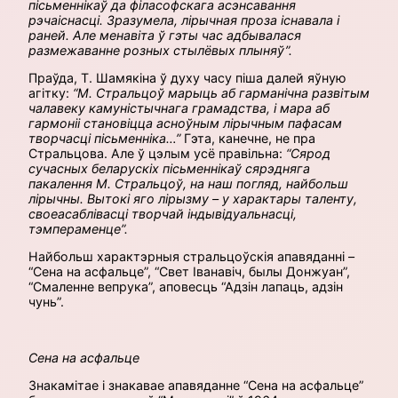
пісьменнікаў да філасофскага асэнсавання
рэчаіснасці.
Зразумела, лірычная проза існавала і
раней. Але менавіта ў гэты час адбывалася
размежаванне розных стылёвых плыняў
”.
Праўда, Т. Шамякіна ў духу часу піша далей яўную
агітку:
“М. Стральцоў марыць аб гарманічна развітым
чалавеку камуністычнага грамадства, і мара аб
гармоніі становіцца асноўным лірычным пафасам
творчасці пісьменніка…”
Гэта, канечне, не пра
Стральцова. Але ў цэлым усё правільна:
“Сярод
сучасных беларускіх пісьменнікаў сярэдняга
пакалення М. Стральцоў, на наш погляд, найбольш
лірычны. Вытокі яго лірызму – у характары таленту,
своеасаблівасці творчай індывідуальнасці,
тэмпераменце”.
Найбольш характэрныя стральцоўскія апавяданні –
“Сена на асфальце”, “Свет Іванавіч, былы Донжуан”,
“Смаленне вепрука”, аповесць “Адзін лапаць, адзін
чунь”.
Сена на асфальце
Знакамітае і знакавае апавяданне “Сена на асфальце”