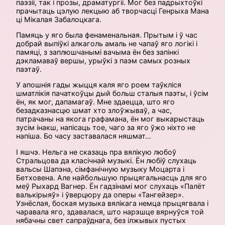
паэзіі, так і прозы, драматургіі. Мог без падрыхтоўкі
прачытаць цэлую лекцыю аб творчасці Генрыха Мана
ці Мікалая Забалоцкага.
Памяць у яго была фенаменальная. Прытым і ў час
добрай выпіўкі алкаголь амаль не чапаў яго логікі і
памяці, з заплюшчанымі вачыма ён без запінкі
дэкламаваў вершы, урыўкі з паэм самых розных
паэтаў.
У апошнія гады жыцця каля яго роем таўкліся
шматлікія пачаткоўцы дый больш сталыя паэты, і ўсім
ён, як мог, дапамагаў. Мне здаецца, што яго
безадказнасцю шмат хто злоўжываў, а час,
патрачаны на якога графамана, ён мог выкарыстаць
зусім інакш, напісаць тое, чаго за яго ўжо ніхто не
напіша. Бо часу заставалася няшмат…
І яшчэ. Нельга не сказаць пра вялікую любоў
Стральцова да класічнай музыкі. Ён любіў слухаць
вальсы Шапэна, сімфанічную музыку Моцарта і
Бетховена. Але найбольшую прыцягальнасць для яго
меў Рыхард Вагнер. Ён гадзінамі мог слухаць «Палёт
валькірыяў» і ўверцюру да оперы «Тангейзер».
Узнёслая, боская музыка вялікага немца прыцягвала і
чаравала яго, здавалася, што нарэшце вярнуўся той
нябачны свет сапраўднага, без ілжывых пустых