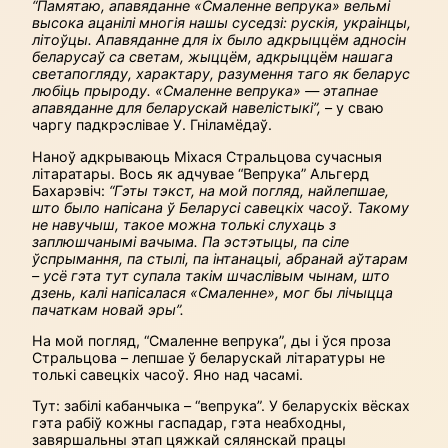
“Памятаю, апавяданне «Смаленне вепрука» вельмі
высока ацанілі многія нашы суседзі: рускія, украінцы,
літоўцы. Апавяданне для іх было адкрыццём адносін
беларусаў са светам, жыццём, адкрыццём нашага
светапогляду, характару, разумення таго як беларус
любіць прыроду.
«Смаленне вепрука» — этапнае
апавяданне для беларускай навелістыкі
”,
– у сваю
чаргу падкрэслівае У. Гніламёдаў.
Наноў адкрываюць Міхася Стральцова сучасныя
літаратары. Вось як адчувае “Вепрука” Альгерд
Бахарэвіч:
“Гэты тэкст, на мой погляд, найлепшае,
што было напісана ў Беларусі савецкіх часоў. Такому
не навучыш, такое можна толькі слухаць з
заплюшчанымі вачыма. Па эстэтыцы, па сіле
ўспрымання, па стылі, па інтанацыі, абранай аўтарам
– усё гэта тут супала такім шчаслівым чынам, што
дзень, калі напісалася «Смаленне», мог бы лічыцца
пачаткам новай эры”.
На мой погляд, “Смаленне вепрука”, ды і ўся проза
Стральцова – лепшае ў беларускай літаратуры не
толькі савецкіх часоў. Яно над часамі.
Тут: забілі кабанчыка – “вепрука”. У беларускіх вёсках
гэта рабіў кожны гаспадар, гэта неабходны,
завяршальны этап цяжкай сялянскай працы