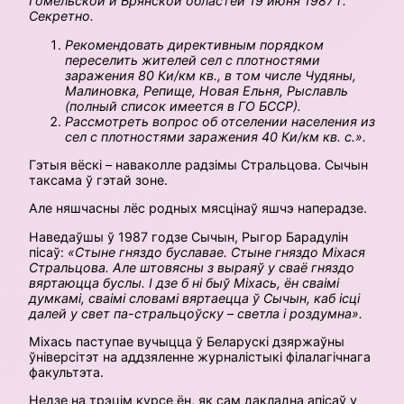
Гомельской и Брянской областей 19 июня 1987 г.
Секретно.
Рекомендовать директивным порядком
переселить жителей сел с плотностями
заражения 80
Ки/км кв., в том числе Чудяны,
Малиновка, Репище, Новая Ельня, Рыславль
(полный список
имеется в ГО БССР).
Рассмотреть вопрос об отселении населения из
сел с плотностями заражения 40 Ки/км кв. с
.
»
.
Гэтыя вёскі – наваколле радзімы Стральцова. Сычын
таксама ў гэтай зоне.
Але няшчасны лёс родных мясцінаў яшчэ наперадзе.
Наведаўшы ў 1987 годзе Сычын, Рыгор Барадулін
пісаў:
«Стыне гняздо буславае. Стыне гняздо Міхася
Стральцова. Але штовясны з выраяў у сваё гняздо
вяртаюцца буслы. І дзе б ні быў Міхась, ён сваімі
думкамі, сваімі словамі вяртаецца ў Сычын, каб ісці
далей у свет па-стральцоўску – светла і роздумна».
Міхась паступае вучыцца ў Беларускі дзяржаўны
ўніверсітэт на аддзяленне журналістыкі філалагічнага
факультэта.
Недзе на трэцiм курсе ён, як сам дакладна апісаў у