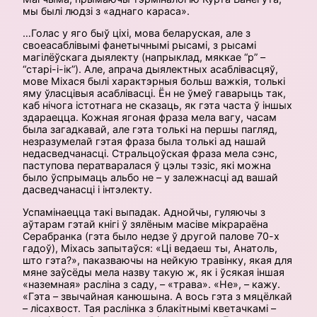
мы былі людзі з «аднаго караса».
…Голас у яго быў ціхі, мова беларуская, але з
своеасаблівымі фанетычнымі рысамі, з рысамі
магілёўскага дыялекту (напрыклад, мяккае “р” –
“старі-і-ік”). Але, апрача дыялектных асаблівасцяў,
мове Міхася былі характэрныя больш важкія, толькі
яму ўласцівыя асаблівасці. Ён не ўмеў гаварыць так,
каб нічога істотнага не сказаць, як гэта часта ў іншых
здараецца. Кожная ягоная фраза мела вагу, часам
была загадкавай, але гэта толькі на першы пагляд,
незразумелай гэтая фраза была толькі ад нашай
недасведчанасці. Стральцоўская фраза мела сэнс,
паступова ператваралася ў цэлы тэзіс, які можна
было ўспрымаць альбо не – у залежнасці ад вашай
дасведчанасці і інтэлекту.
Успамінаецца такі выпадак. Аднойчы, гуляючы з
аўтарам гэтай кнігі ў зялёным масіве мікрараёна
Серабранка (гэта было недзе ў другой палове 70-х
гадоў), Міхась запытаўся: «Ці ведаеш ты, Анатоль,
што гэта?», паказваючы на нейкую травінку, якая для
мяне заўсёды мела назву такую ж, як і ўсякая іншая
«наземная» расліна з саду, – «трава». «Не», – кажу.
«Гэта – звычайная канюшына. А вось гэта з мяцёлкай
– лісахвост. Тая раслінка з блакітнымі кветачкамі –