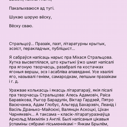
Пакалыхваюся ад тугі.
Шукаю шэрую вёску,
Вёску сваю.
Стральцоў… Празаік, паэт, літаратурны крытык,
эсэіст, пера­кладчык, публіцыст…
Я сабраўся напісаць нарыс пра Міхася Стральцова.
Хутка высветлілася, што крытыкі ўжо шмат напісалі
пра ягоную творчасць, разабралі па костачках
ягоныя вершы, эсэ і асабліва апавяданні. Усе хвалілі
яго, называлі геніем, самародкам, лепшым празаікам
і г. д.
Уражвае колькасць і якасць літаратараў, якія пісалі
пра творчасць Стральцова: Алесь Адамовіч, Раіса
Баравікова, Рыгор Барадулін, Віктар Гардзей, Пятро
Васючэнка, Адам Глобус, Альгерд Бахарэвіч, Леанід і
Васіль Дранько-Майсюкі, Валянцін Аскоцкі, Ціхан
Чарнякевіч… А таксама – класік-літаратуразнаўца
Арнольд Макмілін з Англіі. Былі напісаныя цікавыя
ўспаміны сябрамі-пісьменнікамі – Янкам Брылём,