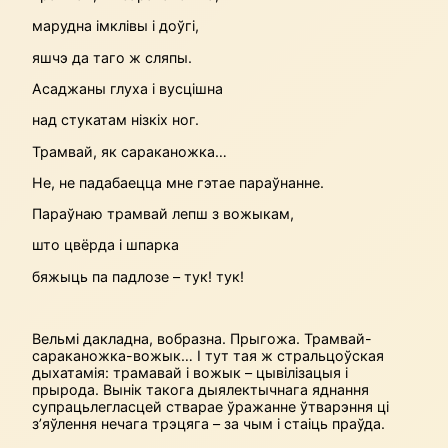
марудна імклівы і доўгі,
яшчэ да таго ж сляпы.
Асаджаны глуха і вусцішна
над стукатам нізкіх ног.
Трамвай, як сараканожка…
Не, не падабаецца мне гэтае параўнанне.
Параўнаю трамвай лепш з вожыкам,
што цвёрда і шпарка
бяжыць па падлозе – тук! тук!
Вельмі дакладна, вобразна. Прыгожа. Трамвай-
сараканожка-вожык… І тут тая ж стральцоўская
дыхатамія: трамавай і вожык – цывілізацыя і
прырода. Вынік такога дыялектычнага яднання
супрацьлегласцей стварае ўражанне ўтварэння ці
з’яўлення нечага трэцяга – за чым і стаіць праўда.