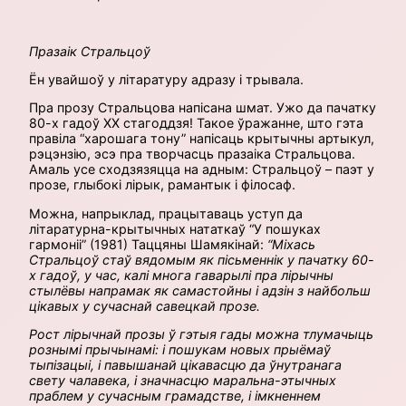
Празаік Стральцоў
Ён увайшоў у літаратуру адразу і трывала.
Пра прозу Стральцова напісана шмат. Ужо да пачатку
80-х гадоў ХХ стагоддзя! Такое ўражанне, што гэта
правіла “харошага тону” напісаць крытычны артыкул,
рэцэнзію, эсэ пра творчасць празаіка Стральцова.
Амаль усе сходзязяцца на адным: Стральцоў – паэт у
прозе, глыбокі лірык, рамантык і філосаф.
Можна, напрыклад, працытаваць уступ да
літаратурна-крытычных нататкаў “У пошуках
гармоніі” (1981) Таццяны Шамякінай:
“Міхась
Стральцоў стаў вядомым як пісьменнік у пачатку 60-
х гадоў, у час, калі многа гаварылі пра лірычны
стылёвы напрамак як самастойны і адзін з найбольш
цікавых у сучаснай савецкай прозе.
Рост лірычнай прозы ў гэтыя гады можна тлумачыць
рознымі прычынамі: і пошукам новых прыёмаў
тыпізацыі, і павышанай цікавасцю да ўнутранага
свету чалавека, і значнасцю маральна-этычных
праблем у сучасным грамадстве, і імкненнем