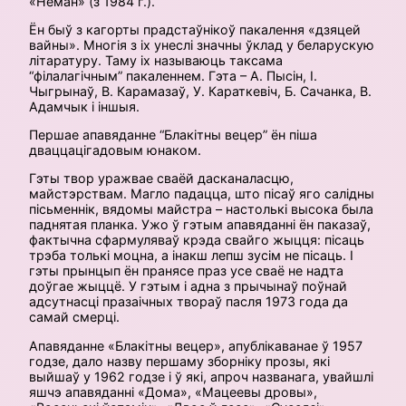
«Нёман» (з 1984 г.).
Ён быў з кагорты прадстаўнікоў пакалення «дзяцей
вайны». Многія з іх унеслі значны ўклад у беларускую
літаратуру. Таму іх называюць таксама
“філалагічным” пакаленнем. Гэта – А. Пысін, І.
Чыгрынаў, В. Карамазаў, У. Караткевіч, Б. Сачанка, В.
Адамчык і іншыя.
Першае апавяданне “Блакітны вецер” ён піша
дваццацігадовым юнаком.
Гэты твор уражвае сваёй дасканаласцю,
майстэрствам. Магло падацца, што пісаў яго салідны
пісьменнік, вядомы майстра – настолькі высока была
паднятая планка. Ужо ў гэтым апавяданні ён паказаў,
фактычна сфармуляваў крэда свайго жыцця: пісаць
трэба толькі моцна, а інакш лепш зусім не пісаць. І
гэты прынцып ён пранясе праз усе сваё не надта
доўгае жыццё. У гэтым і адна з прычынаў поўнай
адсутнасці празаічных твораў пасля 1973 года да
самай смерці.
Апавяданне «Блакітны вецер», апублікаванае ў 1957
годзе, дало назву першаму зборніку прозы, які
выйшаў у 1962 годзе і ў які, апроч названага, увайшлі
яшчэ апавяданні «Дома», «Мацеевы дровы»,