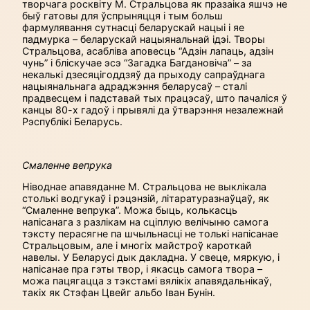
творчага росквіту М. Страль­цова як празаіка яшчэ не
быў гатовы для ўспрыняцця і тым больш
фармулявання сутнасці беларускай нацыі і яе
падмурка – беларускай нацыянальнай ідэі. Творы
Стральцова, асабліва аповесць “Адзін лапаць, адзін
чунь” і бліскучае эсэ “Загадка Багдановіча” – за
некалькі дзесяцігоддзяў да прыходу сапраўднага
нацыянальнага адраджэння беларусаў – сталі
прадвесцем і падставай тых працэсаў, што пачаліся ў
канцы 80-х гадоў і прывялі да ўтварэння незалежнай
Рэспублікі Беларусь.
Смаленне вепрука
Ніводнае апавяданне М. Стральцова не выклікала
столькі водгукаў і рэцэнзій, літаратуразнаўцаў, як
“Смаленне вепрука”. Можа быць, колькасць
напісанага з разлікам на сціплую велічыню самога
тэксту перасягне па шчыльнасці не толькі напісанае
Стральцовым, але і многіх майстроў кароткай
навелы. У Беларусі дык дакладна. У свеце, мяркую, і
напісанае пра гэты твор, і якасць самога твора –
можа пацягацца з тэкстамі вялікіх апавядальнікаў,
такіх як Стэфан Цвейг альбо Іван Бунін.