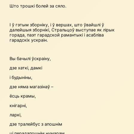
Што трошкі болей за сяло.
І ў гэтым зборніку, і ў вершах, што ўвайшлі ў
далейшыя зборнікі, Стральцоў выступае як лірык
горада, паэт гарадской рамантыкі і асабліва
гарадскіх ускраін.
Вы бачылі ўскраіну,
дзе хаткі, дамкі
і будыніны,
дзе няма магазінаў –
ёсць крамы,
кнігарні,
ларкі,
дзе тралейбус з апошнім
ці перадапошнім нумарам