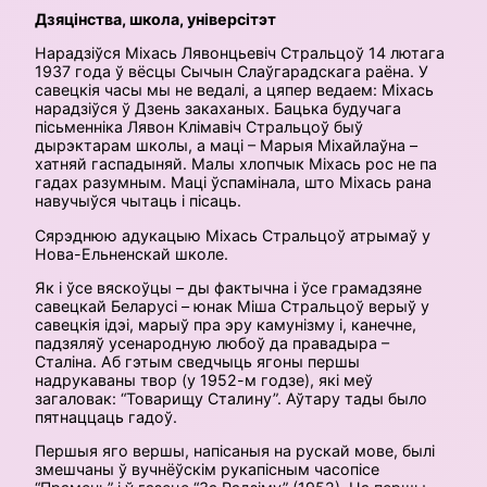
Дзяцінства, школа, універсітэт
Нарадзіўся Міхась Лявонцьевіч Стральцоў 14 лютага
1937 года ў вёсцы Сычын Слаўгарадскага раёна. У
савецкія часы мы не ведалі, а цяпер ведаем: Міхась
нарадзіўся ў Дзень закаханых. Бацька будучага
пісьменніка Лявон Клімавіч Стральцоў быў
дырэктарам школы, а маці – Марыя Міхайлаўна –
хатняй гаспадыняй. Малы хлопчык Міхась рос не па
гадах разумным. Маці ўспамінала, што Міхась рана
навучыўся чытаць і пісаць.
Сярэднюю адукацыю Міхась Стральцоў атрымаў у
Нова-Ельненскай школе.
Як і ўсе вяскоўцы – ды фактычна і ўсе грамадзяне
савецкай Беларусі – юнак Міша Стральцоў верыў у
савецкія ідэі, марыў пра эру камунізму і, канечне,
падзяляў усенародную любоў да правадыра –
Сталiна. Аб гэтым сведчыць ягоны першы
надрукаваны твор (у 1952-м годзе), які меў
загаловак: “Товарищу Сталину”. Аўтару тады было
пятнаццаць гадоў.
Першыя яго вершы, напісаныя на рускай мове, былі
змешчаны ў вучнёўскім рукапісным часопісе