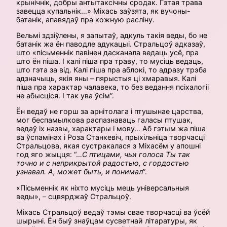
крынічнік, добры антытаксічны сродак. Гэтая трава
завецца купальнік…» Міхась заўзята, як вучоны-
батанік, апавядаў пра кожную расліну.
Вельмі здзіўлены, я запытаў, адкуль такія веды, бо не
батанік жа ён паводле адукацыі. Стральцоў адказаў,
што «пісьменнік павінен дасканала ведаць усё, пра
што ён піша. І калі піша пра траву, то мусіць ведаць,
што гэта за від. Калі піша пра аблокі, то адразу трэба
адзначыць, якія яны – пярыстыя ці хмаравыя. Калі
піша пра характар чалавека, то без ведання псіхалогіі
не абысціся. І так ува ўсім”.
Ён ведаў не горш за арнітолага і птушынае царства,
мог беспамылкова распазнаваць галасы птушак,
ведаў іх назвы, характары і мову… Аб гэтым жа піша
ва ўспамінах і Роза Станкевіч, прыхільніца творчасці
Стральцова, якая сустракалася з Міхасём у апошні
год яго жыцця: “…
С птицами, чьи голоса Ты так
точно и с неприкрытой радостью, с гордостью
узнавал. А, может быть, и понимал
”.
«Пісьменнік як ніхто мусіць мець універсальныя
веды», – сцвярджаў Стральцоў.
Міхась Стральцоў ведаў тэмы свае творчасці ва ўсёй
шырыні. Ён быў знаўцам сусветнай літаратуры, як