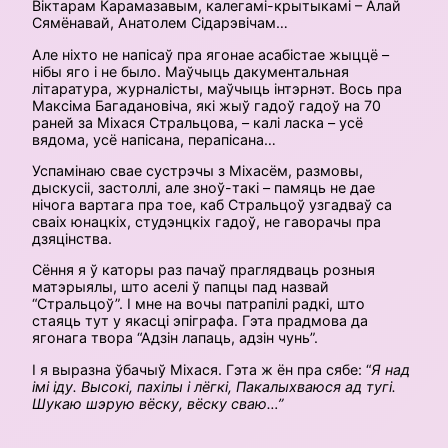
Віктарам Карамазавым, калегамі-крытыкамі – Алай
Сямёнавай, Анатолем Сідарэвічам…
Але ніхто не напісаў пра ягонае асабістае жыццё –
нібы яго і не было. Маўчыць дакументальная
літаратура, журналісты, маўчыць інтэрнэт. Вось пра
Максіма Багадановіча, які жыў гадоў гадоў на 70
раней за Міхася Стральцова, – калі ласка – усё
вядома, усё напісана, перапісана…
Успамінаю свае сустрэчы з Міхасём, размовы,
дыскусіі, застоллі, але зноў-такі – памяць не дае
нічога вартага пра тое, каб Стральцоў узгадваў са
сваіх юнацкіх, студэнцкіх гадоў, не гаворачы пра
дзяцінства.
Сёння я ў каторы раз пачаў праглядваць розныя
матэрыялы, што аселі ў папцы пад назвай
“Стральцоў”. І мне на вочы патрапілі радкі, што
стаяць тут у якасці эпіграфа. Гэта прадмова да
ягонага твора “Адзін лапаць, адзін чунь”.
І я выразна ўбачыў Міхася. Гэта ж ён пра сябе: “
Я над
імі іду. Высокі, пахілы і лёгкі, Пакалыхваюся ад тугі.
Шукаю шэрую вёску, вёску сваю…”