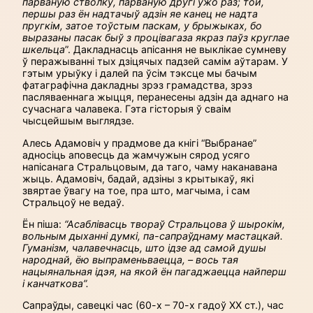
парваную стволку, парваную другі ўжо раз; той,
першы раз ён надтачыў адзін яе канец не надта
пругкім, затое тоўстым паскам, у брыжыках, бо
выразаны пасак быў з процівагаза якраз паўз круглае
шкельца
”. Дакладнасць апісання не выклікае сумневу
ў перажыванні тых дзіцячых падзей самім аўтарам. У
гэтым урыўку і далей па ўсім тэксце мы бачым
фатаграфічна дакладны зрэз грамадства, зрэз
пасляваеннага жыцця, перанесены адзін да аднаго на
сучаснага чалавека. Гэта гісторыя ў сваім
чысцейшым выглядзе.
Алесь Адамовіч у прадмове да кнігі “Выбранае”
адносіць аповесць да жамчужын сярод усяго
напісанага Стральцовым, да таго, чаму наканавана
жыць. Адамовіч, бадай, адзіны з крытыкаў, які
звяртае ўвагу на тое, пра што, магчыма, і сам
Стральцоў не ведаў.
Ён піша:
“Асаблівасць твораў Стральцова ў шырокім,
вольным дыханні думкі, па-сапраўднаму мастацкай.
Гуманізм, чалавечнасць, што ідзе ад самой душы
народнай, ёю выпраменьваецца, – вось тая
нацыянальная ідэя, на якой ён пагаджаецца найперш
і канчаткова”.
Сапраўды, савецкі час (60-х – 70-х гадоў ХХ ст.), час