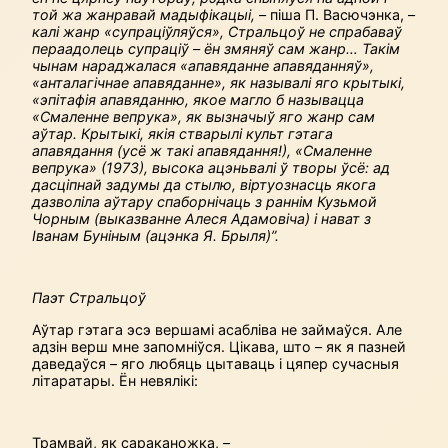
той жа жанравай мадыфікацыі,
– піша П. Васючэнка, –
калі жанр «супраціўляўся», Стральцоў не спрабаваў
пераадолець супраціў – ён змяняў сам жанр… Такім
чынам нараджалася «апавяданне апавяданняў»,
«анталагічнае апавяданне», як называлі яго крытыкі,
«эпітафія апавяданню, якое магло б называцца
«Смаленне вепрука», як вызначыў яго жанр сам
аўтар. Крытыкі, якія стварылі культ гэтага
апавядання (усё ж такі апавядання!), «Смаленне
вепрука» (1973), высока ацэньвалі ў творы ўсё: ад
дасціпнай задумы да стылю, віртуознасць якога
дазволіла аўтару спаборнічаць з раннім Кузьмой
Чорным (выказванне Алеся Адамовіча) і нават з
Іванам Буніным (ацэнка Я. Брыля)”.
Паэт Стральцоў
Аўтар гэтага эсэ вершамі асабліва не займаўся. Але
адзін верш мне запомніўся. Цікава, што – як я пазней
даведаўся – яго любяць цытаваць і цяпер сучасныя
літаратары. Ён невялікі:
Трамвай, як сараканожка, –