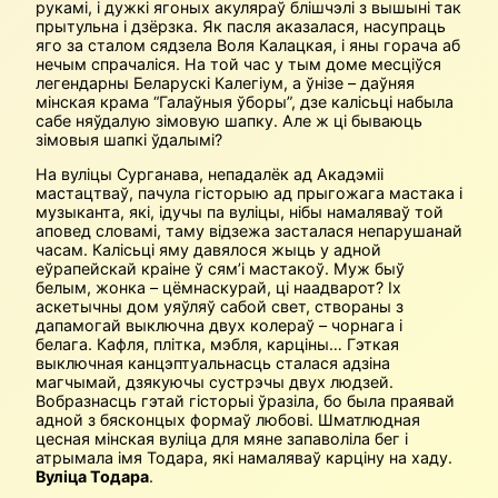
рукамі, і дужкі ягоных акуляраў блішчэлі з вышыні так
прытульна і дзёрзка. Як пасля аказалася, насупраць
яго за сталом сядзела Воля Калацкая, і яны горача аб
нечым спрачаліся. На той час у тым доме месціўся
легендарны Беларускі Калегіум, а ўнізе – даўняя
мінская крама “Галаўныя ўборы”, дзе калісьці набыла
сабе няўдалую зімовую шапку. Але ж ці бываюць
зімовыя шапкі ўдалымі?
На вуліцы Сурганава, непадалёк ад Акадэміі
мастацтваў, пачула гісторыю ад прыгожага мастака і
музыканта, які, ідучы па вуліцы, нібы намаляваў той
аповед словамі, таму відзежа засталася непарушанай
часам. Калісьці яму давялося жыць у адной
еўрапейскай краіне ў сям’і мастакоў. Муж быў
белым, жонка – цёмнаскурай, ці наадварот? Іх
аскетычны дом уяўляў сабой свет, створаны з
дапамогай выключна двух колераў – чорнага і
белага. Кафля, плітка, мэбля, карціны… Гэткая
выключная канцэптуальнасць сталася адзіна
магчымай, дзякуючы сустрэчы двух людзей.
Вобразнасць гэтай гісторыі ўразіла, бо была праявай
адной з бясконцых формаў любові. Шматлюдная
цесная мінская вуліца для мяне запаволіла бег і
атрымала імя Тодара, які намаляваў карціну на хаду.
Вуліца Тодара
.