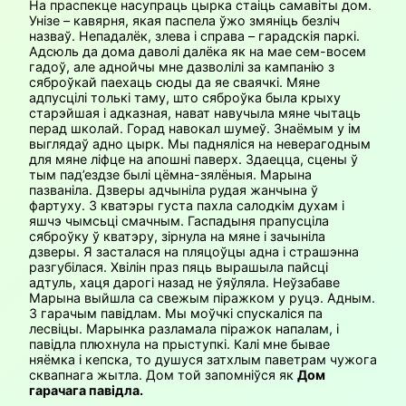
На праспекце насупраць цырка стаіць самавіты дом.
Унізе – кавярня, якая паспела ўжо змяніць безліч
назваў. Непадалёк, злева і справа – гарадскія паркі.
Адсюль да дома даволі далёка як на мае сем-восем
гадоў, але аднойчы мне дазволілі за кампанію з
сяброўкай паехаць сюды да яе сваячкі. Мяне
адпусцілі толькі таму, што сяброўка была крыху
старэйшая і адказная, нават навучыла мяне чытаць
перад школай. Горад навокал шумеў. Знаёмым у ім
выглядаў адно цырк. Мы падняліся на неверагодным
для мяне ліфце на апошні паверх. Здаецца, сцены ў
тым пад’ездзе былі цёмна-зялёныя. Марына
пазваніла. Дзверы адчыніла рудая жанчына ў
фартуху. З кватэры густа пахла салодкім духам і
яшчэ чымсьці смачным. Гаспадыня прапусціла
сяброўку ў кватэру, зірнула на мяне і зачыніла
дзверы. Я засталася на пляцоўцы адна і страшэнна
разгубілася. Хвілін праз пяць вырашыла пайсці
адтуль, хаця дарогі назад не ўяўляла. Неўзабаве
Марына выйшла са свежым піражком у руцэ. Адным.
З гарачым павідлам. Мы моўчкі спускаліся па
лесвіцы. Марынка разламала піражок напалам, і
павідла плюхнула на прыступкі. Калі мне бывае
няёмка і кепска, то душуся затхлым паветрам чужога
сквапнага жытла. Дом той запомніўся як
Дом
гарачага павідла.