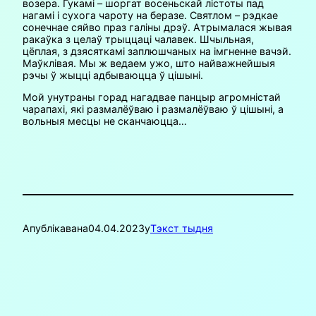
возера. Гукамі – шоргат восеньскай лістоты пад
нагамі і сухога чароту на беразе. Святлом – рэдкае
сонечнае сяйво праз галіны дрэў. Атрымалася жывая
ракаўка з целаў трыццаці чалавек. Шчыльная,
цёплая, з дзясяткамі заплюшчаных на імгненне вачэй.
Маўклівая. Мы ж ведаем ужо, што найважнейшыя
рэчы ў жыцці адбываюцца ў цішыні.
Мой унутраны горад нагадвае панцыр агромністай
чарапахі, які размалёўваю і размалёўваю ў цішыні, а
вольныя месцы не сканчаюцца…
Апублікавана
04.04.2023
у
Тэкст тыдня