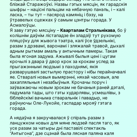
блізкай Старажоўкі. Назвы гэтых мясцін, як гарадскія
шыфры – націсні пальцам на нябачную панэль, і – калі
ласка, – ты тут – пасярод камяніц і бэзу, на
ўтравелых сцежках ў самым цэнтры горада. У
Асмалоўцы.
Я заву гэтую мясціну –
Кварталам Стрэльнікава
, бо ў
колішнім даўнім лістападзе ён зладзіў тут рухомую
пляцоўку для жывога тэатра, калі ўсе ўдзельнікі,
разам з дрэвамі, варонамі і зляжалай травой, дыхалі
адным рытмам амаль у антычным памеры. Такая
была ягоная задума. Ажывалі былыя цені і цугам
крочылі з двара ў двор крок за крокам услед за
прыгажэннымі людзьмі з паходнямі, якія
разварушвалі застылую прастору і нібы перайначвалі
яе. Стваралі новыя вымярэнні, няхай часовыя, але
захапляльныя і незабыўныя. Крочачы поруч і
заўважаючы новым зрокам не бачаныя раней дэталі,
падумала тады, што гэты хударлявы, усмешлівы, з
біблейскімі вачыма стваральнік і павадыр, не
раўнуючы Оле-Лукойе, гаспадар мрояў гэтага
горада.
А нядаўна я закручвалася ў спіраль разам з
ланцужком новых для мяне людзей пасля таго, як
усе разам за чатыры дні паставілі спектакль
“Антыгона”, дзе сцэнай была лясная паляна каля