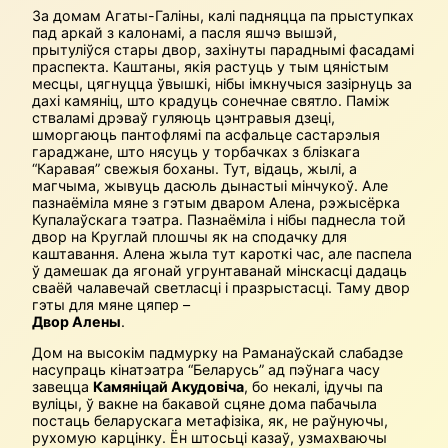
За домам Агаты-Галіны, калі падняцца па прыступках
пад аркай з калонамі, а пасля яшчэ вышэй,
прытуліўся стары двор, захінуты параднымі фасадамі
праспекта. Каштаны, якія растуць у тым цяністым
месцы, цягнуцца ўвышкі, нібы імкнучыся зазірнуць за
дахі камяніц, што крадуць сонечнае святло. Паміж
стваламі дрэваў гуляюць цэнтравыя дзеці,
шморгаюць пантофлямі па асфальце састарэлыя
гараджане, што нясуць у торбачках з блізкага
“Каравая” свежыя боханы. Тут, відаць, жылі, а
магчыма, жывуць дасюль дынастыі мінчукоў. Але
пазнаёміла мяне з гэтым дваром Алена, рэжысёрка
Купалаўскага тэатра. Пазнаёміла і нібы паднесла той
двор на Круглай плошчы як на сподачку для
каштавання. Алена жыла тут кароткі час, але паспела
ў дамешак да ягонай угрунтаванай мінскасці дадаць
сваёй чалавечай светласці і празрыстасці. Таму двор
гэты для мяне цяпер –
Двор Алены
.
Дом на высокім падмурку на Раманаўскай слабадзе
насупраць кінатэатра “Беларусь” ад пэўнага часу
завецца
Камяніцай Акудовіча
, бо некалі, ідучы па
вуліцы, ў вакне на бакавой сцяне дома пабачыла
постаць беларускага метафізіка, як, не раўнуючы,
рухомую карцінку. Ён штосьці казаў, узмахваючы