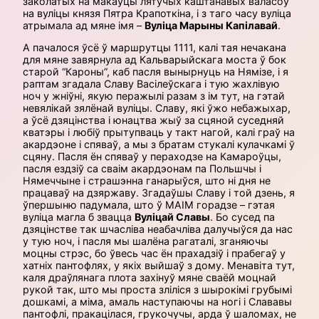
заколатых на макаўцы лятучых каштанавых валасоў
на вуліцы князя Пятра Крапоткіна, і з таго часу вуліца
атрымала ад мяне імя –
Вуліца Марыны Капілавай
.
А пачалося ўсё ў маршрутцы 1111, калі тая нечакана
для мяне завярнула ад Кальварыйскага моста ў бок
старой “Кароны”, каб пасля вынырнуць на Нямізе, і я
раптам згадала Славу Васілеўскага і тую жахлівую
ноч у жніўні, якую перажылі разам з ім тут, на гэтай
невялікай зялёнай вуліцы. Славу, які ўжо небажыхар,
а ўсё дзяцінства і юнацтва жыў за сцяной суседняй
кватэры і любіў прытупваць у такт нагой, калі граў на
акардэоне і спяваў, а мы з братам стукалі кулачкамі ў
сцяну. Пасля ён спяваў у пераходзе на Камароўцы,
пасля ездзіў са сваім акардэонам па Польшчы і
Нямеччыне і страшэнна ганарыўся, што ні дня не
працаваў на дзяржаву. Згадаўшы Славу і той дзень, я
ўпершыню падумала, што ў МАІМ горадзе – гэтая
вуліца магла б звацца
Вуліцай Славы
. Бо сусед па
дзяцінстве так шчасліва неабачліва далучыўся да нас
у тую ноч, і пасля мы шалёна рагаталі, зганяючы
моцны стрэс, бо ўвесь час ён прахадзіў і прабегаў у
хатніх пантофлях, у якіх выйшаў з дому. Менавіта тут,
каля драўлянага плота захінуў мяне сваёй моцнай
рукой так, што мы проста зліліся з шырокімі грубымі
дошкамі, а міма, амаль наступаючы на ногі і Слававы
пантофлі, пракацілася, грукочучы, арда ў шаломах, не