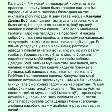
Каля даўняй мінскай антыкварнай крамы, што на
праспекце, прытулілася была кавярня пад летнімі
парасонамі. Амаль заўсёды бязлюдная на тле
імклівага руху горада. Я заву гэтае месца –
Кавярня
Дэвіда Боўі,
хаця цяпер там пуста і ветрана. Але ж
было лета, і за адзін з вольных столікаў прысеў
чалавек у клятчастай кашулі. Ён замовіў малінавай
гарбаты і мройна паглядаў на праспект. Я чакала
сяброўку, і калі яна прыйшла, з незнаёмым чалавекам
за суседнім столікам штосьці пачало адбывацца. Ён
пільна ўглядаўся ў твар маёй Лены, раптоўна
адводзіў павільгатнелыя вочы, курыў, крыху разліў
гарбату. Урэшце прамовіў, што моцна ўражаны
падабенствам маёй сяброўкі са сваім сябрам…
Дэвідам Боўі, вялікім музыкантам. Аказалася, што
чалавек у клятчастай кашулі нядаўна прыехаў з
Лондана, каб наведаць маці, якая цяпер жыла ў
Раўбічах і вырошчвала касачы. Кажучы пра маці,
чалавек летуценна заўсміхаўся. Сам жа ён – карэнны
мінчук, але ўжо колькі гадоў – жыхар Брытаніі. “А мая
сяброўка – мастачка”, – сказала я. “Больш за ўсіх на
свеце я люблю музыкантаў і мастакоў”, – прызнаўся
незнаёмец, і вочы яго ізноў павільгатнелі. Я пасля
доўга параўноўвала фота Дэвіда і Лены і сапраўды
знайшла падабенства – у асаблівым разрэзе/выразе
вачэй.