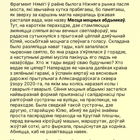
Фрагмент Нямігі ў раёне былога Ніжняга рынка пасля
моста, які звычайна хутка прабягаеш, бо памятаеш,
як зверху за каршэнь магла накрапаць іржавая
расталая вада, мае назву
Месца моцных абдымкаў
.
Тут, на кароткім пераходзе,
дзе стамляюцца
змяняцца сляпыя вочы вечных светлафораў
, мы
радасна сутыкнуліся з прыгожай цёплай дзяўчынай
Юляй, носьбіткай моцнага спеўнага голасу. Складана
было разляпіцца нават тады, калі запалілася
чырвонае святло, бо яна рэдка з’яўлялася ў горадзе,
а наступнымі днямі мусіла пакінуць яго ледзь не
назаўсёды. Хто ж тады ведаў сваю будучыню? Хто
ведае яе цяпер? Наперадзе яе чакала далёкая краіна
з зялёнымі гарамі, а ўспамін вяртаў на вясновыя
дарожкі прытульнага Аляксандраўскага сквера
ўзору 2020-га, па якім мы колісь наразалі колы і
гаварылі-гаварылі. Сёння моцныя абдымкі засталіся
найвыразнай формай прыязнасці і салідарнасці пры
раптоўнай сустрэчы на вуліцы, на праспекце, на
пераходзе. Была сведкай такой сустрэчы, дзе
другую, старэйшую Юлю, абняў яе даўні знаёмы
проста пасярэдзіне перахода на Круглай плошчы,
перад вачыма кіроўцаў машын, маршрутак, доўгай
жоўтай соткі, што фыркала, прыціснутая да ходніка.
Абняцца, каб не развітвацца навек.