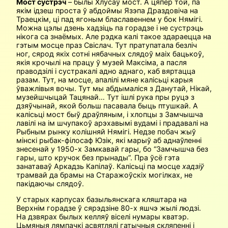
Мост сустрэч
– былы Хлусаў мост. А цяпер той, па
якім ідзеш проста ў абдоймы Язэпа Драздовіча на
Траецкім, ці пад ягоным блаславеннем у бок Нямігі.
Можна цэлы дзень хадзіць па горадзе і не сустрэць
нікога са знаёмых. Але рэдка калі такое здараецца на
гэтым мосце праз Свіслач. Тут пратупатала безліч
ног, сярод якіх сотні нябачных слядоў маіх бацькоў,
якія крочылі на працу ў музей Максіма, а пасля
праводзілі і сустракалі адно аднаго, каб вяртацца
разам. Тут, на мосце, апалілі мяне калісьці карыя
ўважлівыя вочы. Тут мы абдымаліся з Данутай, Нікай,
музейшчыцай Тацянай… Тут ішлі рука пры руцэ з
дзяўчынай, якой больш пасавала быць птушкай. А
калісьці мост быў драўляным, і хлопцы з Замчышча
лавілі на ім шчупакоў арэхавымі вудамі і прадавалі на
Рыбным рынку колішняй Нямігі. Недзе побач жыў
мінскі рыбак-філосаф Юзік, які марыў аб аднаўленні
знесенай у 1950-х Замкавай гары, бо “Замчышча без
гары, што кручок без прынады”. Пра ўсё гэта
занатаваў Аркадзь Капілаў. Калісьці па мосце
хадзіў
трамвай да брамы на Старажоўскіх могілках, не
пакідаючы слядоў.
У старых карпусах базыльянскага кляштара на
Верхнім горадзе ў сярэдзіне 80-х яшчэ жылі людзі.
На дзвярах былых келляў віселі нумары кватэр.
Цьмяныя лямпачкі асвятлялі гатычныя скляпенні і