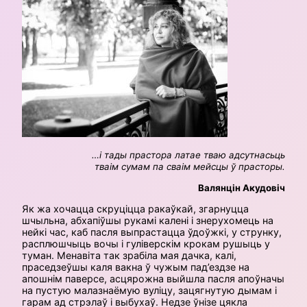
…і тады прастора латае тваю адсутнасьць
тваім сумам па сваім мейсцы ў прасторы.
Валянцін Акудовіч
Як жа хочацца скруціцца ракаўкай, згарнуцца
шчыльна, абхапіўшы рукамі калені і знерухомець на
нейкі час, каб пасля выпрастацца ўдоўжкі, у струнку,
расплюшчыць вочы і гуліверскім крокам рушыць у
туман. Менавіта так зрабіла мая дачка, калі,
праседзеўшы каля вакна ў чужым пад’ездзе на
апошнім паверсе, асцярожна выйшла пасля апоўначы
на пустую малазнаёмую вуліцу, зацягнутую дымам і
гарам ад стрэлаў і выбухаў. Недзе ўнізе цякла