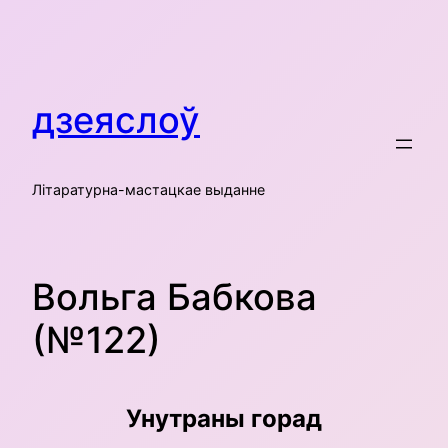
Skip
to
content
дзеяслоў
Літаратурна-мастацкае выданне
Вольга Бабкова
(№122)
Унутраны горад