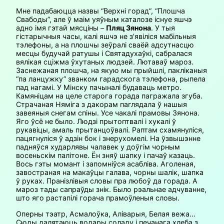
Мне падабаюцца назвы “Верхні горад”, “Плошча
Свабоды”, але ў маім уяўным каталозе існуе яшчэ
адно імя гэтай мясціны –
Пляц Зянона
. У тыя
гістарычныя часы, калі яшчэ не з’явіліся мабільныя
тэлефоны, а на плошчы зеўралі сваёй адсутнасцю
месцы будучай ратушы і Святадухаўкі, сабралася
вялікая сціжма ўхутаных людзей. Лютаваў мароз.
Заснежаная плошча, на якую мы прыйшлі, пакліканыя
“па ланцужку” званком гарадскога тэлефона, рыпела
пад нагамі. У Мінску пачыналі будаваць метро.
Камяніцам на целе старога горада пагражала згуба.
Страчаная Няміга з дакорам паглядала ў нашыя
завеяныя снегам спіны. Усе чакалі прамовы Зянона.
Яго ўсё не было. Людзі прытоптвалі і хукалі ў
рукавіцы, амаль прытанцоўвалі. Раптам схамянуліся,
пацягнуліся ў адзін бок і знерухомелі. На ўзвышэнне
падняўся хударлявы чалавек у доўгім чорным
восеньскім палітоне. Ён зняў шапку і пачаў казаць.
Вось гэты момант і запомніўся асабліва. Аголеная,
завостраная на макаўцы галава, чорны шалік, шапка
ў руках. Пранізлівыя словы пра любоў да горада. А
мароз тады сапраўды знік. Было рэальнае адчуванне,
што яго растапілі горача прамоўленыя словы.
Оперны тэатр, Асмалоўка, Аліварыя, Белая вежа…
Сюды далятаюць водары соладу і печанага хлеба з