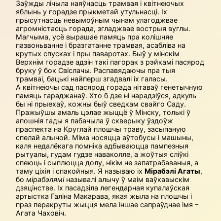
Заўжды лічыла наяўнасць трамвая і квітнеючых
яблынь у горадзе прыкметай утульнасці. Іх
прысутнасць невымоўным чынам улагоджвае
агромністасць горада, згладжвае вострыя вуглы.
Магчыма, усё вырашае памяць пра колішняе
пазвоньванне і бразгатанне трамвая, асабліва на
крутых спусках і пры паваротах. Быў у мінскім
Верхнім горадзе адзін такі пагорак з рэйкамі пасярод
бруку ў бок Свіслачы. Распавядаючы пра тыя
трамваі, бацькі найперш згадвалі іх галасы.
А квітнеючы сад пасярод горада нітаваў генетычную
памяць гараджанаў. Хто б дзе ні нарадзіўся, адкуль
бы ні прыехаў, кожны быў сведкам свайго Саду.
Пражыўшы амаль цэлае жыццё ў Мінску, толькі ў
апошнія гады я пабачыла ў скверыку ўздоўж
праспекта на Круглай плошчы траву, засыпаную
спелай алычой. Міма носяцца аўтобусы і машыны,
каля недалёкага помніка адбываюцца пампезныя
рытуалы, гудам гудзе наваколле, а жоўтыя сліўкі
спеюць і сыплюцца долу, нікім не запатрабаваныя, а
таму ціхія і спакойныя. Я называю іх
Мірабэлі Агаты
,
бо
мірабэлямі
называлі алычу ў маім ваўкавыскім
дзяцінстве. Іх пасадзіла легендарная купалаўская
артыстка Галіна Макарава, якая жыла на плошчы і
праз перакруты жыцця мела іншае сапраўднае імя –
Агата Чаховіч.