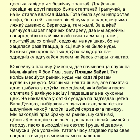
цесныя калідоры з безліччу трантаў. Драўляная
лесвіца на другі паверх была стаптанай і рыпучай, а
на ім стаяла вялікая
Шапа
. Гэта была зусім няпростая
шафа, бо на ёй таксама вісеў нумар, а пад дзвярыма
ляжаў дыванок. Верагодна, там жылі. За шафай
цягнуўся шэраг гарачых батарэяў, дзе мы аднойчы
пасярод абложнай зімовай начы таемна грэліся,
прытуліўшыся спінай, седзячы на кукішках, бо не
хацелася развітвацца, а ісці яшчэ не было куды.
Кожны гулкі крок па тых доўгіх калідорах па-
здрадніцку адгукаўся рэхам на ўвесь стары кляштар.
Юбілейную плошчу ў месцы, дзе пачынаецца спуск па
Мельнікайтэ ў бок Ямы, заву
Пляцам Бабулі
. Тут
колісь месціўся рынак, куды мы хадзілі разам
купляць цыбулю. Магчыма, нешта яшчэ, але памятаю
адно цыбулю з доўгімі хвосцікамі, якія бабуля пасля
сплятала ў вялікую касіцу і падвешвала на кухонны
цвік. Яе накладала ў сеткі суседка па пад’ездзе цётка
Валя Дзядко, выбіраючы з пульхных ад залацістага
шалупіння мяхоў галоўкі цыбулі сярэдняга памеру.
Мы заходзілі праз браму на рынак, шукалі нізкі,
цёмны ўсярэдзіне павільён, дзе пахла кіслай зямлёй з
гароду, пасля выходзілі на святло і рушылі дадому.
Чамусьці ўсе ўспаміны гэтага часу згадваю праз свае
сандалі з выцертымі мыскамі на пальцах.