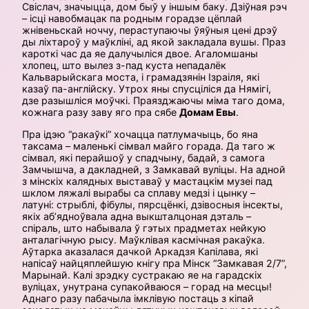
Свіслач, значыцца, дом быў у іншым баку. Дзіўная рэч
– ісці навобмацак па родным горадзе цёплай
жнівеньскай ноччу, пераступаючы ўяўныя цені дрэў
ды ліхтароў у маўкліні, ад якой закладала вушы. Праз
кароткі час да яе далучыліся двое. Агаломшаны
хлопец, што вылез з-пад куста непадалёк
Кальварыйскага моста, і грамадзянін Ізраіля, які
казаў па-англійску. Утрох яны спусціліся да Нямігі,
дзе разышліся моўчкі. Праязджаючы міма таго дома,
кожнага разу заву яго пра сябе
Домам Евы
.
Пра ідэю “ракаўкі” хочацца патлумачыць, бо яна
таксама – маленькі сімвал майго горада. Да таго ж
сімвал, які перайшоў у спадчыну, бадай, з самога
Замчышча, а дакладней, з Замкавай вуліцы. На адной
з мінскіх калядных выставаў у мастацкім музеі пад
шклом ляжалі вырабы са сплаву медзі і цынку –
латуні: стрыблі, фібулы, пярсцёнкі, дзівосныя інсекты,
якіх аб’ядноўвала адна выкшталцоная дэталь –
спіраль, што набывала ў гэтых прадметах нейкую
анталагічную рысу. Маўклівая касмічная ракаўка.
Аўтарка аказалася дачкой Аркадзя Капілава, які
напісаў найцяплейшую кнігу пра Мінск “Замкавая 2/7”,
Марынай. Калі зрэдку сустракаю яе на гарадскіх
вуліцах, унутрана супакойваюся – горад на месцы!
Аднаго разу пабачыла імклівую постаць з кіпай