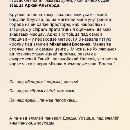
гарадскія паэты і
ламэдвоўнікі
, якая цяпер будзе
звацца
Аркай Альгерда
.
Круглая плошча таму і звалася мінчукамі і маёй
бабуляй Круглай, бо на магічнай мапе ўнутранага
горада на ёй хапае прасторы, каб накрэсліць і
згарнуць у спіраль пратаптаныя сцяжыны да маіх
знакавых месцаў. Адно з іх тоіцца пад самой
плошчай – у пераходзе метро, і я б назвала гэтую
кропку пад зямлёй
Міхалавай Восенню
. Менавіта
стоячы там, у самым цэнтры Мінска, не ўхіляючыся
ад познекастрычніцкай проймы, разам са
смаргонскай Таняй і рагачоўскай Настай, уголас па
чарзе чыталі верш Міхала Анемпадыстава “Восень”.
Па-над абшарамі шэрымі, чалымі
Па-над вазёрамі сінімі, чорнымі
Па-над ярамі і па-над пагоркамі…
А па-над зямлёй панавалі Дзяды. Урэшце, пад зямлёй
яны пануюць заўсёды.