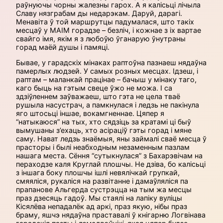
раўнуючы чорны жалезны гарох. А я калісьці лічыла
Славу нязграбам ды недарэкам. Даруй, дарагі.
Менавіта ў той маршрутцы падумалася, што такіх
месцаў у МАІМ горадзе – безліч, і кожнае з іх вартае
свайго імя, якім я з любоўю ўганарую ўнутраны
горад маёй душы і памяці.
Бывае, у гарадскіх мінаках раптоўна пазнаеш нядаўна
памерлых людзей. У самых розных месцах. Ідзеш, і
раптам – маланкай працінае – бачыш у мінаку таго,
каго быць на гэтым свеце ўжо не можа. І са
здзіўленнем заўважаеш, што гэта не цела тваё
рушыла насустрач, а памкнулася і ледзь не пакінула
яго штосьці іншае, вокамгненнае. Цяпер я
“натыкаюся” на тых, хто сядзіць за кратамі ці быў
вымушаны з’ехаць, хто асіраціў гэты горад і мяне
саму. Нават ледзь знаёмыя, яны займалі сваё месца ў
прасторы і былі неабходным незаменным пазлам
нашага места. Сёння “сутыкнулася” з Бахарэвічам на
пераходзе каля Круглай плошчы. Не дзіва, бо калісьці
з іншага боку плошчы ішлі невялічкай групкай,
смяяліся, рукаліся на развітанне і дамаўляліся па
прапанове Альгерда сустрэцца на тым жа месцы
праз дзесяць гадоў. Мы стаялі на лапіку вуліцы
Кісялёва непадалёк ад аркі, праз якую, нібы праз
браму, яшчэ нядаўна праставалі ў кнігарню Логвінава