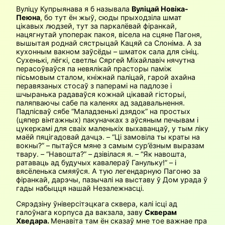
Вуліцу Купрыянава я б называла
Вуліцай Новіка-
Пеюна
, бо тут ён жыў, сюды прыходзіла шмат
цікавых людзей, тут за паркалёвай фіранкай,
нацягнутай упоперак пакоя, вісела на сцяне Пагоня,
вышытая роднай сястрыцай Кацяй са Слоніма. А за
кухонным вакном заўсёды – шматок сала для сініц.
Сухенькі, лёгкі, светлы Сяргей Міхайлавіч нячутна
перасоўваўся па невялікай прасторы паміж
пісьмовым сталом, кніжнай паліцай, гарой ахайна
перавязаных стосаў з паперамі на падлозе і
шчыранька радаваўся кожнай цікавай гісторыі,
паляпваючы сабе па каленях ад задавальнення.
Падпісваў сябе “Маладзенькі дзядок” на простых
(цяпер вінтажных) пакуначках з аўсяным печывам і
цукеркамі для сваіх маленькіх выхаванцаў, у тым ліку
маёй пяцігадовай дачцэ. – “Ці замовіла ты краты на
вокны?” – пытаўся мяне з самым сур’ёзным выразам
твару. – “Навошта?” – дзівілася я. – “Як навошта,
ратаваць ад будучых кавалераў Ганульку!” – і
вясёленька смяяўся. А тую легендарную Пагоню за
фіранкай, дарэчы, пазычалі на выставу ў Дом урада ў
гады набыцця нашай Незалежнасці.
Сярэдзіну ўніверсітэцкага сквера, калі ісці ад
галоўнага корпуса да вакзала, заву
Скверам
Хведара.
Менавіта там ён сказаў мне тое важнае пра