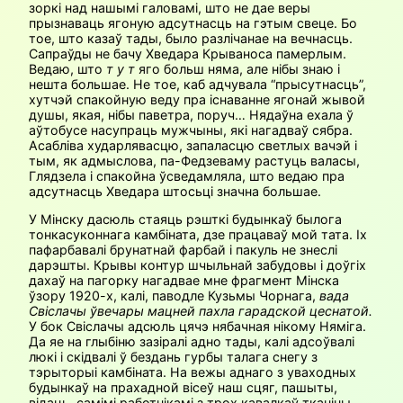
зоркі над нашымі галовамі, што не дае веры
прызнаваць ягоную адсутнасць на гэтым свеце. Бо
тое, што казаў тады, было разлічанае на вечнасць.
Сапраўды не бачу Хведара Крываноса памерлым.
Ведаю, што
т у т
яго больш няма, але нібы знаю і
нешта большае. Не тое, каб адчувала “прысутнасць”,
хутчэй спакойную веду пра існаванне ягонай жывой
душы, якая, нібы паветра, поруч… Нядаўна ехала ў
аўтобусе насупраць мужчыны, які нагадваў сябра.
Асабліва хударлявасцю, запаласцю светлых вачэй і
тым, як адмыслова, па-Федзеваму растуць валасы,
Глядзела і спакойна ўсведамляла, што ведаю пра
адсутнасць Хведара штосьці значна большае.
У Мінску дасюль стаяць рэшткі будынкаў былога
тонкасуконнага камбіната, дзе працаваў мой тата. Іх
пафарбавалі брунатнай фарбай і пакуль не знеслі
дарэшты. Крывы контур шчыльнай забудовы і доўгіх
дахаў на пагорку нагадвае мне фрагмент Мінска
ўзору 1920-х, калі, паводле Кузьмы Чорнага,
вада
Свіслачы ўвечары мацней пахла гарадской цеснатой.
У бок Свіслачы адсюль цячэ нябачная нікому Няміга.
Да яе на глыбіню зазіралі адно тады, калі адсоўвалі
люкі і скідвалі ў бездань гурбы талага снегу з
тэрыторыі камбіната. На вежы аднаго з уваходных
будынкаў на прахадной вісеў наш сцяг, пашыты,
відаць, самімі работнікамі з трох кавалкаў тканіны.