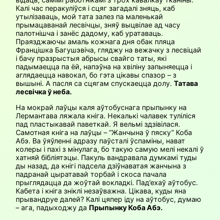
Калі час перакуліўся і сцяг загадалі зняць, каб
утылізаваць, мой тата залез па маленькай
прымацаванай лесвічцы, зняў выцвілае ад часу
палотнішча і занёс дадому, каб уратаваць.
Праязджаючы амаль кожнага дня обак пляца
Францішка Багушэвіча, гляджу на вежачку з лесвіцай
і бачу празрыстыя абрысы свайго таты, які
падымаецца па ёй, напэўна на хвіліну запыняецца і
аглядаецца навокал, бо гэта цікавы спазор – з
вышыні. А пасля са сцягам спускаецца долу.
Татава
лесвічка ў неба.
На мокрай лаўцы каля аўтобуснага прыпынку на
Лермантава ляжала кніга. Некалькі чалавек туліліся
пад пластыкавай паветкай. Я вельмі здзівілася.
Самотная кніга на лаўцы – “Жанчына ў пяску” Коба
Абэ. Ва ўяўленні адразу паўсталі ўспаміны, нават
колеры і пахі з мінулага, бо такую самую мелі некалі ў
хатняй бібліятэцы. Пакуль вандравала думкамі туды
ды назад, да кнігі падсела дзіўнаватая жанчына з
падранай цыратавай торбай і скоса пачала
прыглядацца да жоўтай вокладкі. Пад’ехаў аўтобус.
Кабета і кніга зніклі незаўважна. Цікава, куды яна
прывандруе далей? Калі цяпер іду на аўтобус, думаю
– ага, падыходжу да
Прыпынку Коба Абэ.