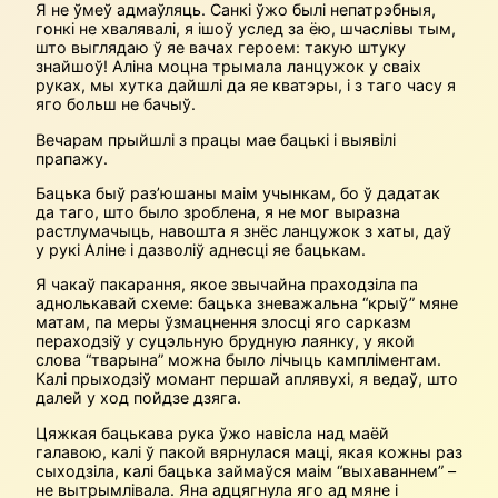
Я не ўмеў адмаўляць. Санкі ўжо былі непатрэбныя,
гонкі не хвалявалі, я ішоў услед за ёю, шчаслівы тым,
што выглядаю ў яе вачах героем: такую штуку
знайшоў! Аліна моцна трымала ланцужок у сваіх
руках, мы хутка дайшлі да яе кватэры, і з таго часу я
яго больш не бачыў.
Вечарам прыйшлі з працы мае бацькі і выявілі
прапажу.
Бацька быў раз’юшаны маім учынкам, бо ў дадатак
да таго, што было зроблена, я не мог выразна
растлумачыць, навошта я знёс ланцужок з хаты, даў
у рукі Аліне і дазволіў аднесці яе бацькам.
Я чакаў пакарання, якое звычайна праходзіла па
аднолькавай схеме: бацька зневажальна “крыў” мяне
матам, па меры ўзмацнення злосці яго сарказм
пераходзіў у суцэльную брудную лаянку, у якой
слова “тварына” можна было лічыць кампліментам.
Калі прыходзіў момант першай аплявухі, я ведаў, што
далей у ход пойдзе дзяга.
Цяжкая бацькава рука ўжо навісла над маёй
галавою, калі ў пакой вярнулася маці, якая кожны раз
сыходзіла, калі бацька займаўся маім “выхаваннем” –
не вытрымлівала. Яна адцягнула яго ад мяне і