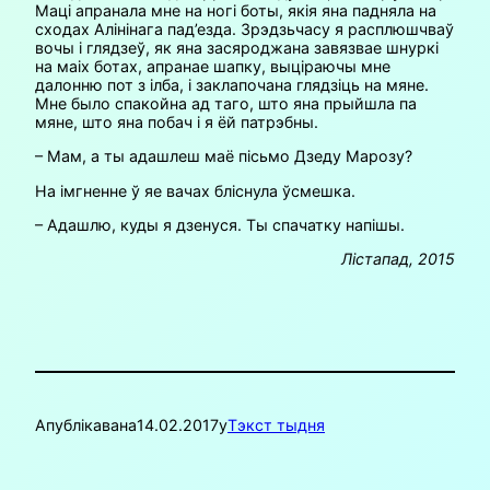
Маці апранала мне на ногі боты, якія яна падняла на
сходах Алінінага пад’езда. Зрэдзьчасу я расплюшчваў
вочы і глядзеў, як яна засяроджана завязвае шнуркі
на маіх ботах, апранае шапку, выціраючы мне
далонню пот з ілба, і заклапочана глядзіць на мяне.
Мне было спакойна ад таго, што яна прыйшла па
мяне, што яна побач і я ёй патрэбны.
– Мам, а ты адашлеш маё пісьмо Дзеду Марозу?
На імгненне ў яе вачах бліснула ўсмешка.
– Адашлю, куды я дзенуся. Ты спачатку напішы.
Лістапад, 2015
Апублікавана
14.02.2017
у
Тэкст тыдня