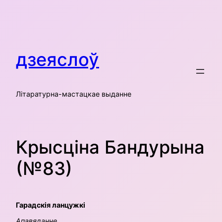
Skip
to
content
дзеяслоў
Літаратурна-мастацкае выданне
Крысціна Бандурына
(№83)
Гарадскія ланцужкі
Апавяданне