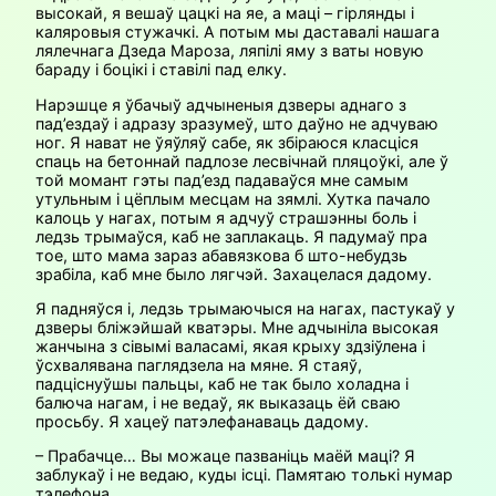
высокай, я вешаў цацкі на яе, а маці – гірлянды і
каляровыя стужачкі. А потым мы даставалі нашага
лялечнага Дзеда Мароза, ляпілі яму з ваты новую
бараду і боцікі і ставілі пад елку.
Нарэшце я ўбачыў адчыненыя дзверы аднаго з
пад’ездаў і адразу зразумеў, што даўно не адчуваю
ног. Я нават не ўяўляў сабе, як збіраюся класціся
спаць на бетоннай падлозе лесвічнай пляцоўкі, але ў
той момант гэты пад’езд падаваўся мне самым
утульным і цёплым месцам на зямлі. Хутка пачало
калоць у нагах, потым я адчуў страшэнны боль і
ледзь трымаўся, каб не заплакаць. Я падумаў пра
тое, што мама зараз абавязкова б што-небудзь
зрабіла, каб мне было лягчэй. Захацелася дадому.
Я падняўся і, ледзь трымаючыся на нагах, пастукаў у
дзверы бліжэйшай кватэры. Мне адчыніла высокая
жанчына з сівымі валасамі, якая крыху здзіўлена і
ўсхвалявана паглядзела на мяне. Я стаяў,
падціснуўшы пальцы, каб не так было холадна і
балюча нагам, і не ведаў, як выказаць ёй сваю
просьбу. Я хацеў патэлефанаваць дадому.
– Прабачце… Вы можаце пазваніць маёй маці? Я
заблукаў і не ведаю, куды ісці. Памятаю толькі нумар
тэлефона.