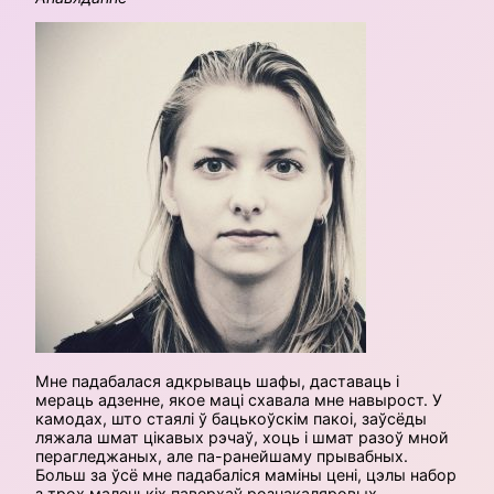
Мне падабалася адкрываць шафы, даставаць і
мераць адзенне, якое маці схавала мне навырост. У
камодах, што стаялі ў бацькоўскім пакоі, заўсёды
ляжала шмат цікавых рэчаў, хоць і шмат разоў мной
перагледжаных, але па-ранейшаму прывабных.
Больш за ўсё мне падабаліся маміны цені, цэлы набор
з трох маленькіх паверхаў рознакаляровых