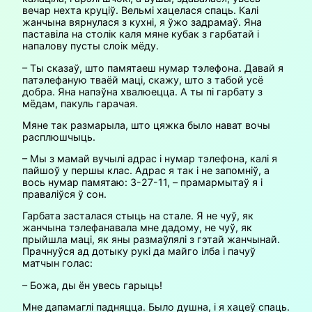
вечар нехта круціў. Вельмі хацелася спаць. Калі
жанчына вярнулася з кухні, я ўжо задрамаў. Яна
паставіла на столік каля мяне кубак з гарбатай і
напалову пусты слоік мёду.
– Ты сказаў, што памятаеш нумар тэлефона. Давай я
патэлефаную тваёй маці, скажу, што з табой усё
добра. Яна напэўна хвалюецца. А ты пі гарбату з
мёдам, пакуль гарачая.
Мяне так размарыла, што цяжка было нават вочы
расплюшчыць.
– Мы з мамай вучылі адрас і нумар тэлефона, калі я
пайшоў у першы клас. Адрас я так і не запомніў, а
вось нумар памятаю: 3-27-11, – прамармытаў я і
праваліўся ў сон.
Гарбата засталася стыць на стале. Я не чуў, як
жанчына тэлефанавала мне дадому, не чуў, як
прыйшла маці, як яны размаўлялі з гэтай жанчынай.
Прачнуўся ад дотыку рукі да майго ілба і пачуў
матчын голас:
– Божа, ды ён увесь гарыць!
Мне дапамаглі падняцца. Было душна, і я хацеў спаць.