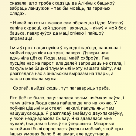
сказала, што трэба схадзіць да Алініных бацькоў
забраць ланцужок – так бы мовіць, па гарачых
слядах.
– Няхай во гэты шчанюк сам збіраецца і ідзе! Мазгоў
хапіла скрасці, хай здолее і вярнуць, – кінуў у мой бок
бацька, павярнуўся да маці спінаю і пайшоў
апранацца.
І мы ўтрох пацягнуліся ў суседні пад’езд, павольна і
моўчкі падняліся на трэці паверх. Дзверы нам
адчыніла цётка Люда, маці маёй сяброўкі. Яна
пусціла нас на парог, але далей запрашаць не стала, і
пакуль мае бацькі тлумачылі мэту нашага візіту, яна
разглядала нас з анёльскім выразам на твары, а
пасля паклікала мужа:
– Сяргей, выйдзі сюды, тут пагаварыць трэба.
Яго ўсё не было, зацягвалася вельмі няёмкая паўза, і
таму цётка Люда сама пайшла да яго на кухню. У
поўнай цішыні мы стаялі і чакалі, пакуль яны там
нашушукаюцца. Я разглядаў знаёмую двухпакаёўку,
у якой не­аднаразова бываў. Яна здавалася мне
чужой, быццам я бачыў яе ўпершыню. Мізэрныя
пакойчыкі былі спрэс застаўленыя мэбляй, якой пры
іншых умовах было б не шмат, але адсутнасць