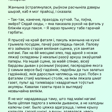
Жанчына ўстрапянулася, рыўком расчыніла дзверы
шырэй, каб я мог прайсці, і сказала:
– Так-так, канечне, праходзь хутчэй. Ты, пэўна,
змёрз? Сядай сюды, – яна паказала рукой на фатэль у
бліжнім куце пакоя. – Я зараз прынясу табе гарачай
гарбаты.
Я прысеў на край фатэля і, пакуль жанчына на кухні
грымела посудам, пачаў разглядаць пакой. Палову
яго займала старая вялізная сценка, уся занятая
кнігамі. Лак на ёй месцамі злез, пад адной з ножак
ляжаў скла­дзены ў некалькі разоў аркуш зжаўцелай
паперы. На іншай сцяне, за маёй спінаю, вісеў
бардовы дыван з рознымі ўзорамі, пасярэдзіне якога
ў самым версе быў гадзіннік, падобны да тых залатых
гадзіннікаў, якія дарослыя чапляюць на рукі. Побач з
фатэлем стаяў маленькі столік, на якім ляжала шмат
газет, пульт ад тэлевізара і квадратныя тоўстыя
акуляры. Кавалак газеты праз іх выглядаў
незвычайна вялікім.
Я не мог нарадавацца таму, што пад маімі нагамі
была цёплая падлога з мяккім дываном, а не халодны
калючы снег. Было цяжка адагрэцца, і мяне крыху
калаціла, гарэлі шчокі, а вушы, здавалася, увесь