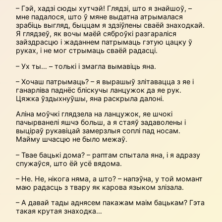
– Гэй, хадзі сюды хутчэй! Глядзі, што я знайшоў, –
мне падалося, што ў мяне выдатна атрымалася
зрабіць выгляд, быццам я здзіўлены сваёй знаходкай.
Я глядзеў, як вочы маёй сяброўкі разгараліся
зайздрасцю і жаданнем патрымаць гэтую цацку ў
руках, і не мог стрымаць сваёй радасці.
– Ух ты… – толькі і змагла вымавіць яна.
– Хочаш патрымаць? – я вырашыў злітавацца з яе і
ганарліва паднёс бліскучы ланцужок да яе рук.
Цяжка ўздыхнуўшы, яна раскрыла далоні.
Аліна моўчкі глядзела на ланцужок, яе шчокі
пачырванелі яшчэ больш, а я стаяў задаволены і
выціраў рукавіцай замерзлыя соплі пад носам.
Майму шчасцю не было межаў.
– Твае бацькі дома? – раптам спытала яна, і я адразу
спужаўся, што ёй усё вядома.
– Не. Не, нікога няма, а што? – напэўна, у той момант
маю радасць з твару як карова языком злізала.
– А давай тады аднясем пакажам маім бацькам? Гэта
такая крутая знаходка…