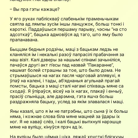
– Вы пра гэты кажаце?
У яго руках пабліскваў слабенькім праменьчыкам
святла ад лямпы зусім іншы ланцужок, больш тонкі і
кароткі. Паддаўшыся першаму парыву, чэсны “на сто
адсоткаў”, бацька адмовіўся ад таго, што яму было
прапанавана.
Быццам бедныя родзічы, маці з бацькам ледзь не
кланяліся ім і некалькі разоў папрасілі прабачэння за
наш візіт. Калі дзверы за нашымі спінамі зачыніліся,
пачаўся другі акт п’есы пад назвай “Пакаранне”,
нашмат болей страшны за тое, што было дома. Не
стрымаўшыся на нагах пасля чарговай аплявухі, я
ўпаў на калені, і тады, аб’яднаныя агульнай прагай
помсты, бацька з маці сталі нагамі спіхваць мяне са
сходаў. Я ўпіраўся, вісеў на іх нагах, плакаў і енчыў,
прасіў спыніцца, але дарэмна, гэта яшчэ больш
раздражняла бацьку, услед за якім злавалася і маці.
Яны казалі, што я ім не патрэбны, што сына ў іх больш
няма, і кожнае слова біла мяне мацней за ўдары іх
ног. Я не хаваў слёз, і калі бацькі выпхнулі нарэшце
мяне на вуліцу, кінуўся прэч ад іх.
На вуліцы было цёмна і ціха, ляжаў хрусткі бліскучы