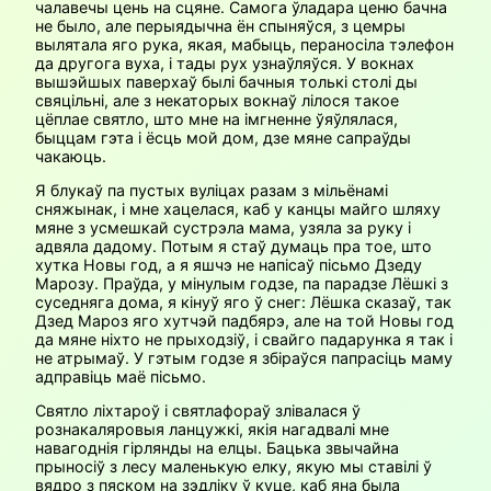
чалавечы цень на сцяне. Самога ўладара ценю бачна
не было, але перыядычна ён спыняўся, з цемры
вылятала яго рука, якая, мабыць, пераносіла тэлефон
да другога вуха, і тады рух узнаўляўся. У вокнах
вышэйшых паверхаў былі бачныя толькі столі ды
свяцільні, але з некаторых вокнаў лілося такое
цёплае святло, што мне на імгненне ўяўлялася,
быццам гэта і ёсць мой дом, дзе мяне сапраўды
чакаюць.
Я блукаў па пустых вуліцах разам з мільёнамі
сняжынак, і мне хацелася, каб у канцы майго шляху
мяне з усмешкай сустрэла мама, узяла за руку і
адвяла дадому. Потым я стаў думаць пра тое, што
хутка Новы год, а я яшчэ не напісаў пісьмо Дзеду
Марозу. Праўда, у мінулым годзе, па парадзе Лёшкі з
суседняга дома, я кінуў яго ў снег: Лёшка сказаў, так
Дзед Мароз яго хутчэй падбярэ, але на той Новы год
да мяне ніхто не прыходзіў, і свайго падарунка я так і
не атрымаў. У гэтым годзе я збіраўся папрасіць маму
адправіць маё пісьмо.
Святло ліхтароў і святлафораў злівалася ў
рознакаляровыя ланцужкі, якія нагадвалі мне
навагоднія гірлянды на елцы. Бацька звычайна
прыносіў з лесу маленькую елку, якую мы ставілі ў
вядро з пяском на зэдліку ў куце, каб яна была