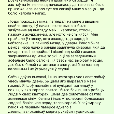
рознакаляровым неонам шматлікія бігборды. Я
застыў на імгненне ад нечаканасці: да таго гэта было
прыгожа, але мароз тут жа сагнаў мяне з месца – да
болю калола ў нагах.
Людзі праходзілі міма, паглядалі на мяне з вышыні
свайго росту, і ў вачах некаторых з іх было
здзіўленне ад выгляду маіх шкарпэтак, хтосьці
пазіраў з асуджэннем, але ніхто не спыняўся. Мне
прыйшло ў галаву, што знаходзіцца сярод іх
небяспечна, і я пайшоў назад, у двары. Вакол была
цемра, неба яшчэ з раніцы зацягнула хмарамі, якія да
вечара так і не прайшлі і віселі над маёй галавою,
закрываючы ад мяне зоркі. Ісці па заледзянелым
асфальце было балюча, і я ўвесь час выбіраў месцы,
дзе было болей натаптанага снегу, які б не лез пад
калашыны і не ўгрызаўся ў ступні.
Слёзы даўно высахлі, і я на некаторы час нават забыў
увесь мінулы дзень, быццам яго выразалі з маёй
памяці. Я ішоў незнаёмымі вуліцамі і заглядаў у
вокны, у якіх гарэла святло і было бачна, што робяць
людзі ў сваіх кватэрах. Шмат дзе фіялетавае святло
змянялася сінім, белым і іншымі колерамі: большасць
людзей бавіла час перад тэлевізарамі. У паўзмроку
пакоя на першым паверсе аднаго з
дзевяціпавярховікаў мерна рухаўся туды-сюды