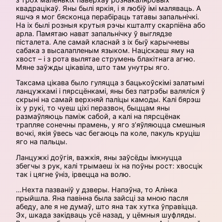
квадрацікаў. Яны былі яркія, і я любіў імі маляваць. А
яшчэ я мог бясконца перабіраць татавы запальнічкі.
На іх былі розныя крутыя рэчы кшталту скарпіёна або
арла. Памятаю нават запальнічку ў выглядзе
пісталета. Але самай класнай з іх быў карычневы
сабака з высалапленым языком. Націскаеш яму на
хвост – і з рота вылятае струмень блакітнага агню.
Мяне заўжды цікавіла, што там унутры яго.
Таксама цікава было гуляцца з бацькоўскімі залатымі
ланцужкамі і пярсцёнкамі, яны без патрэбы валяліся ў
скрыні на самай верхняй паліцы камоды. Калі бярэш
іх у рукі, то чуеш ціхі перазвон, быццам яны
размаўляюць паміж сабой, а калі на пярсцёнак
трапляе сонечны прамень, у яго з’яўляюцца смешныя
вочкі, якія ўвесь час бегаюць па коле, пакуль круціш
яго на пальцы.
Ланцужкі доўгія, важкія, яны заўсёды імкнуцца
збегчы з рук, калі трымаеш іх на поўны рост: хвосцік
так і цягне ўніз, ірвецца на волю.
…Нехта пазваніў у дзверы. Напэўна, то Алінка
прыйшла. Яна павінна была зайсці за мною пасля
абеду, але я не думаў, што яна так хутка ўправіцца.
Эх, шкада закідваць усё назад, у цёмныя шуфляды.