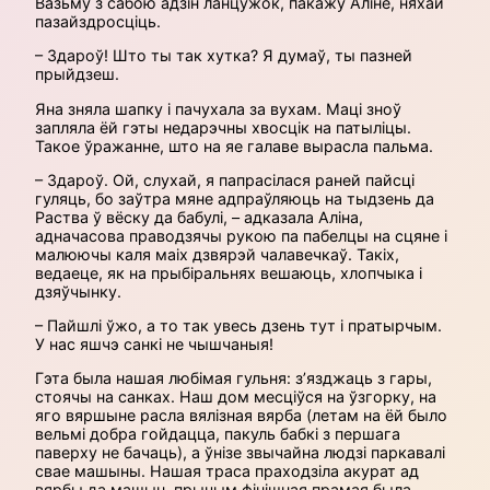
Вазьму з сабою адзін ланцужок, пакажу Аліне, няхай
пазайздросціць.
– Здароў! Што ты так хутка? Я думаў, ты пазней
прыйдзеш.
Яна зняла шапку і пачухала за вухам. Маці зноў
запляла ёй гэты недарэчны хвосцік на патыліцы.
Такое ўражанне, што на яе галаве вырасла пальма.
– Здароў. Ой, слухай, я папрасілася раней пайсці
гуляць, бо заўтра мяне адпраўляюць на тыдзень да
Раства ў вёску да бабулі, – адказала Аліна,
адначасова праводзячы рукою па пабелцы на сцяне і
малюючы каля маіх дзвярэй чалавечкаў. Такіх,
ведаеце, як на прыбіральнях вешаюць, хлопчыка і
дзяўчынку.
– Пайшлі ўжо, а то так увесь дзень тут і пратырчым.
У нас яшчэ санкі не чышчаныя!
Гэта была нашая любімая гульня: з’язджаць з гары,
стоячы на санках. Наш дом месціўся на ўзгорку, на
яго вяршыне расла вялізная вярба (летам на ёй было
вельмі добра гойдацца, пакуль бабкі з першага
паверху не бачаць), а ўнізе звычайна людзі паркавалі
свае машыны. Нашая траса праходзіла акурат ад
вярбы да машын, прычым фінішная прамая была