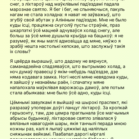
снег, з ліхтароў над маўклівымі пад’ездамі падала
марознае святло. Я бег і бег, не спыняючыся, пакуль
нагам не стала холадна: я нават не заўважыў, што
згубіў свой абутак у Алініным пад’ездзе. Мне не было
куды ісці, працяжна скуголіў пусты страўнік, праз
шкарпэткі ўсё мацней адчуваўся холад снегу, але
больш за ўсё мяне душыла крыўда на бацькоў: я не
разумеў, як яны маглі адмовіцца ад мяне, няўжо я
зрабіў нешта настолькі кепскае, што заслужыў такія
іх словы?
Я цвёрда вырашыў, што дадому не вярнуся,
саманадзейна спадзяваўся, што вытрымаю холад, а
ноч думаў правесці ў якім-небудзь пад’ездзе, дзе
няма кодавага замка. Ногі неслі мяне невядома куды,
я зайшоў у незнаёмы раён, і спачатку мяне
напалохала маўклівая варожасць дамоў, але потым
стала абыякава: мне было ўсё адно, куды ісці.
Цёмнымі завулкамі я выйшаў на шырокі праспект, які
разразаў упоперак доўгі ланцуг ліхтароў. За кропкай
гарызонту, там, дзе цемра праглынала ўсе магчымыя
абрысы будынкаў, ліхтаровае святло злівалася ў
вялізныя навагоднія шары, якія танчылі перада мною
кожны раз, калі я лыпаў цяжкімі ад наліплых
сняжынак вейкамі. Паабапал дарогі міргалі