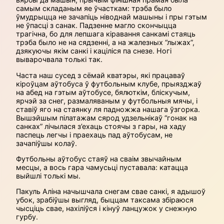
самым складаным яе ўчасткам: трэба было
ўмудрыцца не зачапіць ніводнай машыны і пры гэтым
не ўпасці з санак. Падзенне магло скончыцца
трагічна, бо для лепшага кіравання санкамі стаяць
трэба было не на ся­дзенні, а на жалезных “лыжах”,
дзякуючы якім санкі і каціліся па снезе. Ногі
выварочвала толькі так.
Часта наш сусед з сёмай кватэры, які працаваў
кіроўцам аўтобуса ў футбольным клубе, прыязджаў
на абед на гэтым аўтобусе, бялюткім, бліскучым,
ярчэй за снег, размаляваным у футбольныя мячы, і
ставіў яго на стаянку ля падножжа нашага ўзгорка.
Вышэйшым пілатажам сярод удзельнікаў “гонак на
санках” лічылася з’ехаць стоячы з гары, на хаду
паспець легчы і праехаць пад аўтобусам, не
зачапіўшы колаў.
Футбольны аўтобус стаяў на сваім звычайным
месцы, а вось гара чамусь­ці пуставала: катацца
выйшлі толькі мы.
Пакуль Аліна начышчала снегам свае санкі, я адышоў
убок, зрабіўшы выгляд, быццам таксама збіраюся
чысціць свае, нахіліўся і кінуў ланцужок у снежную
гурбу.