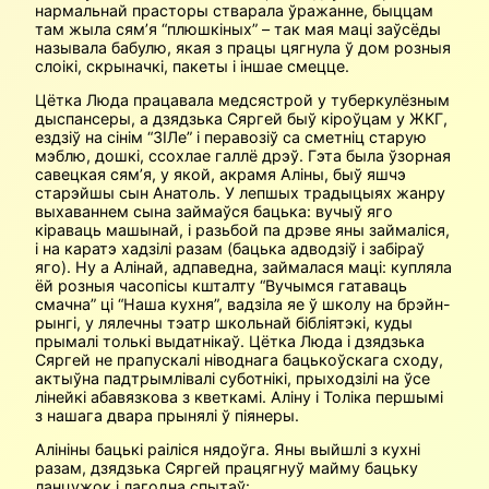
нармальнай прасторы стварала ўражанне, быццам
там жыла сям’я “плюшкіных” – так мая маці заўсёды
называла бабулю, якая з працы цягнула ў дом розныя
слоікі, скрыначкі, пакеты і іншае смецце.
Цётка Люда працавала медсястрой у туберкулёзным
дыспансеры, а дзядзька Сяргей быў кіроўцам у ЖКГ,
ездзіў на сінім “ЗІЛе” і перавозіў са сметніц старую
мэблю, дошкі, ссохлае галлё дрэў. Гэта была ўзорная
савецкая сям’я, у якой, акрамя Аліны, быў яшчэ
старэйшы сын Анатоль. У лепшых традыцыях жанру
выхаваннем сына займаўся бацька: вучыў яго
кіраваць машынай, і разьбой па дрэве яны займаліся,
і на каратэ хадзілі разам (бацька адводзіў і забіраў
яго). Ну а Алінай, адпаведна, займалася маці: купляла
ёй розныя часопісы кшталту “Вучымся гатаваць
смачна” ці “Наша кухня”, вадзіла яе ў школу на брэйн-
рынгі, у лялечны тэатр школь­най бібліятэкі, куды
прымалі толькі выдатнікаў. Цётка Люда і дзядзька
Сяргей не прапускалі ніводнага бацькоўскага сходу,
актыўна падтрымлівалі суботнікі, прыходзілі на ўсе
лінейкі абавязкова з кветкамі. Аліну і Толіка першымі
з нашага двара прынялі ў піянеры.
Алініны бацькі раіліся нядоўга. Яны выйшлі з кухні
разам, дзядзька Сяргей працягнуў майму бацьку
ланцужок і лагодна спытаў: