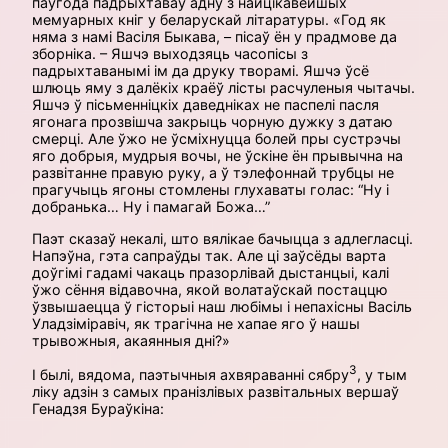
паўгода падрыхтаваў адну з найцікавейшых
мемуарных кніг у беларускай літаратуры. «Год як
няма з намі Васіля Быкава, – пісаў ён у прадмове да
зборніка. – Яшчэ выхо­дзяць часопісы з
падрыхтаванымі ім да друку творамі. Яшчэ ўсё
шлюць яму з далёкіх краёў лісты расчуленыя чытачы.
Яшчэ ў пісьменніцкіх даведніках не паспелі пасля
ягонага прозвішча закрыць чорную дужку з датаю
смерці. Але ўжо не ўсміхнуцца болей пры сустрэчы
яго добрыя, мудрыя вочы, не ўскіне ён прывычна на
развітанне правую руку, а ў тэлефоннай трубцы не
прагучыць ягоны стомлены глухаваты голас: “Ну і
добранька… Ну і памагай Божа…”
Паэт сказаў некалі, што вялікае бачыцца з адлегласці.
Напэўна, гэта сапраўды так. Але ці заўсёды варта
доўгімі гадамі чакаць празорлівай дыстанцыі, калі
ўжо сёння відавочна, якой волатаўскай постаццю
ўзвышаецца ў гісторыі наш любімы і непахісны Васіль
Уладзіміравіч, як трагічна не хапае яго ў нашы
трывожныя, акаянныя дні?»
3
І былі, вядома, паэтычныя ахвяраванні сябру
, у тым
ліку адзін з самых пранізлівых развітальных вершаў
Генадзя Бураўкіна: