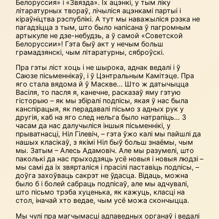
Белоруссия» і «Звязда». Іх ацэнкі, у тым ліку
літаратурных твораў, лічыліся ацэнкамі партыі і
кіраўніцтва рэспублікі. А тут мы наважыліся рэзка не
пагадзіцца з тым, што было напісана ў пагромным
артыкуле не дзе-небудзь, а ў самой «Советской
Белоруссии»! Гэта быў акт у нечым больш
грамадзянскі, чым літаратурны, сяброўскі.
Пра гэты ліст хоць і не шырока, аднак ведалі і ў
Саюзе пісьменнікаў, і ў Цэнтральным Камітэце. Пра
яго стала вядома й ў Маскве… Што ж датычыцца
Васіля, то пасля я, канечне, расказаў яму гэтую
гісторыю – як мы збіралі подпісы, якая ў нас была
канспірацыя, як перадавалі пісьмо з адных рук у
другія, каб на яго след нельга было натрапіць… З
часам да нас далучыліся іншыя пісьменнікі, у
прыватнасці, Ніл Гілевіч, – гэта ўжо калі мы пайшлі да
нашых класікаў, з якімі Ніл быў больш знаёмы, чым
мы. Затым – Алесь Адамовіч. Але мы разумелі, што
паколькі да нас прыходзяць усё новыя і новыя людзі –
мы самі да іх звярталіся і прасілі паставіць подпісы, –
доўга захоўваць сакрэт не ўдасца. Відаць, можна
было б і болей сабраць подпісаў, але мы адчувалі,
што пісьмо трэба хуценька, як кажуць, класці на
стол, іначай хто ведае, чым усё можа скончыцца.
Мы чулі пра магчымасці адпаведных органаў і ведалі