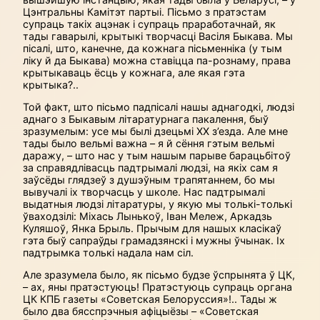
Цэнтральны Камітэт партыі. Пісьмо з пратэстам
супраць такіх ацэнак і супраць праработачнай, як
тады гаварылі, крытыкі творчасці Васіля Быкава. Мы
пісалі, што, канечне, да кожнага пісьменніка (у тым
ліку й да Быкава) можна ставіцца па-рознаму, права
крытыкаваць ёсць у кожнага, але якая гэта
крытыка?..
Той факт, што пісьмо падпісалі нашы аднагодкі, людзі
аднаго з Быкавым літаратурнага пакалення, быў
зразумелым: усе мы былі дзецьмі ХХ з’езда. Але мне
тады было вельмі важна – я й сёння гэтым вельмі
даражу, – што нас у тым нашым парыве барацьбітоў
за справядлівасць падтрымалі людзі, на якіх сам я
заўсёды глядзеў з душэўным трапятаннем, бо мы
вывучалі іх творчасць у школе. Нас падтрымалі
выдатныя людзі літаратуры, у якую мы толькі-толькі
ўваходзілі: Міхась Лынькоў, Іван Мележ, Аркадзь
Куляшоў, Янка Брыль. Прычым для нашых класікаў
гэта быў сапраўды грамадзянскі і мужны ўчынак. Іх
падтрымка толькі надала нам сіл.
Але зразумела было, як пісьмо будзе ўспрынята ў ЦК,
– ах, яны пратэстуюць! Пратэстуюць супраць органа
ЦК КПБ газеты «Советская Белоруссия»!.. Тады ж
было два бясспрэчныя афіцыёзы – «Советская