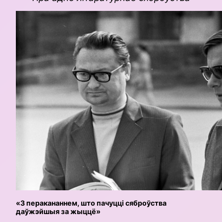
«З перакананнем, што пачуцці сяброўства
даўжэйшыя за жыццё»