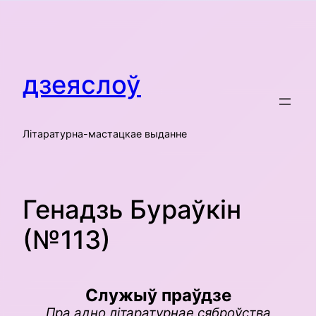
Skip
to
content
дзеяслоў
Літаратурна-мастацкае выданне
Генадзь Бураўкін
(№113)
Служыў праўдзе
Пра адно літаратурнае сяброўства