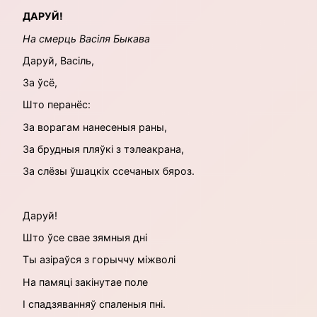
ДАРУЙ!
На смерць Васіля Быкава
Даруй, Васіль,
За ўсё,
Што перанёс:
За ворагам нанесеныя раны,
За брудныя пляўкі з тэлеакрана,
За слёзы ўшацкіх ссечаных бяроз.
Даруй!
Што ўсе свае зямныя дні
Ты азіраўся з горыччу міжволі
На памяці закінутае поле
І спадзяванняў спаленыя пні.