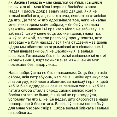
як Васіль і Генадзь – мы сышліся сем’ямі, і сышліся
нашы жонкі – мая Юля і першая Васілёва жонка
Надзя. І Васіль добра ведаў маіх дзяцей, якія не
толькі любілі яго, а і, паважаючы, пяшчотна ставіліся
да яго. Да таго ж яго адрознівала тое, чаго не хапае
мне і некаторым маім сябрам, – ён быў унікальна
ўважлівы чалавек і ні пра каго ніколі не забываў. Не
забываў, што ў мяне ёсць жонка і дзеці, і нават калі
жыў за мяжой, то так разлічваў працу пошты, што
заўсёды – а Юля нарадзілася 1-га студзеня – за дзень
ці два мы абавязкова атрымлівалі яго віншаванне. І
гэтыя віншаванні былі не шаблонныя, а вельмі
шчырыя. Гэтаксама было і з маімі жнівеньскімі днямі
нараджэння. І, вяртаючыся з-за мяжы, ён не мог
прыехаць без падарунка…
Наша сяброўства не было паказным. Хоць ёсць такія
сябры, якія патрабуюць, калі пішаш нейкі артыкул пра
літаратуру, каб нешта абавязкова напісаў і пра іх, дый
каб ім былі аддадзены самыя лепшыя словы, каб імя
гэтага сябра стаяла сярод самых вялікіх ікон! У
Васіля гэтага не было, ён ніколі не прыглядаўся,
успомніў ты яго ці не. Ён ведаў, што сяброўства наша
праверанае й без гэтага. Васіль і ў гэтым сэнсе быў
для мяне ўзорам сябра. Сябра вельмі блізкага і вельмі
патрэбнага…