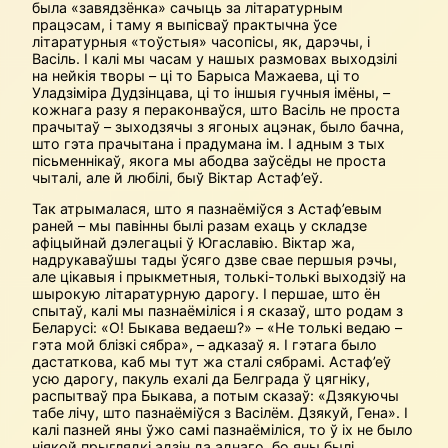
была «завядзёнка» сачыць за літаратурным
працэсам, і таму я выпісваў практычна ўсе
літаратурныя «тоўстыя» часопісы, як, дарэчы, і
Васіль. І калі мы часам у нашых размовах выходзілі
на нейкія творы – ці то Барыса Мажаева, ці то
Уладзіміра Дудзінцава, ці то іншыя гучныя імёны, –
кожнага разу я пераконваўся, што Васіль не проста
прачытаў – зыходзячы з ягоных ацэнак, было бачна,
што гэта прачытана і прадумана ім. І адным з тых
пісьменнікаў, якога мы абодва заўсёды не проста
чыталі, але й любілі, быў Віктар Астаф’еў.
Так атрымалася, што я пазнаёміўся з Астаф’евым
раней – мы павінны былі разам ехаць у складзе
афіцыйнай дэлегацыі ў Югаславію. Віктар жа,
надрукаваўшы тады ўсяго дзве свае першыя рэчы,
але цікавыя і прыкметныя, толькі-толькі выходзіў на
шырокую літаратурную дарогу. І першае, што ён
спытаў, калі мы пазнаёміліся і я сказаў, што родам з
Беларусі: «О! Быкава ведаеш?» – «Не толькі ведаю –
гэта мой блізкі сябра», – адказаў я. І гэтага было
дастаткова, каб мы тут жа сталі сябрамі. Астаф’еў
усю дарогу, пакуль ехалі да Белграда ў цягніку,
распытваў пра Быкава, а потым сказаў: «Дзякуючы
табе лічу, што пазнаёміўся з Васілём. Дзякуй, Гена». І
калі пазней яны ўжо самі пазнаёміліся, то ў іх не было
ніякой прыглядкі адзін да аднаго, бо яны былі