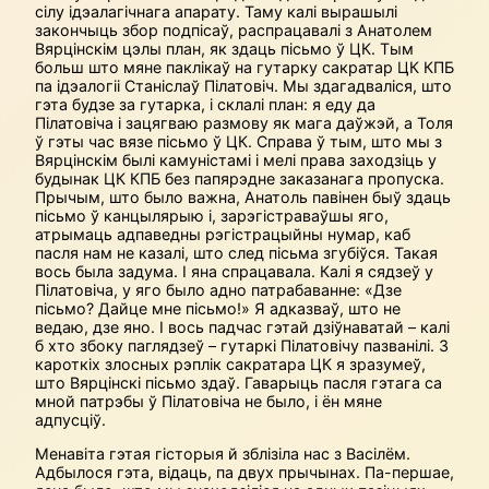
сілу ідэалагічнага апарату. Таму калі вырашылі
закончыць збор подпісаў, распрацавалі з Анатолем
Вярцінскім цэлы план, як здаць пісьмо ў ЦК. Тым
больш што мяне паклікаў на гутарку сакратар ЦК КПБ
па ідэалогіі Станіслаў Пілатовіч. Мы здагадваліся, што
гэта будзе за гутарка, і склалі план: я еду да
Пілатовіча і зацягваю размову як мага даўжэй, а Толя
ў гэты час вязе пісьмо ў ЦК. Справа ў тым, што мы з
Вярцінскім былі камуністамі і мелі права заходзіць у
будынак ЦК КПБ без папярэдне заказанага пропуска.
Прычым, што было важна, Анатоль павінен быў здаць
пісьмо ў канцылярыю і, зарэгістраваўшы яго,
атрымаць адпаведны рэгістрацыйны нумар, каб
пасля нам не казалі, што след пісьма згубіўся. Такая
вось была задума. І яна спрацавала. Калі я сядзеў у
Пілатовіча, у яго было адно патрабаванне: «Дзе
пісьмо? Дайце мне пісьмо!» Я адказваў, што не
ведаю, дзе яно. І вось падчас гэтай дзіўнаватай – калі
б хто збоку паглядзеў – гутаркі Пілатовічу пазванілі. З
кароткіх злосных рэплік сакратара ЦК я зразумеў,
што Вярцінскі пісьмо здаў. Гаварыць пасля гэтага са
мной патрэбы ў Пілатовіча не было, і ён мяне
адпусціў.
Менавіта гэтая гісторыя й зблізіла нас з Васілём.
Адбылося гэта, відаць, па двух прычынах. Па-першае,