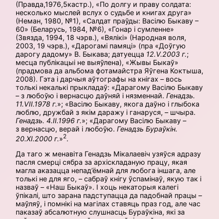
(Правда,1976,5кастр.), «По долгу и праву солдата:
несколько мыслей вслух о судьбе и книгах друга»
(Неман, 1980, №1), «Салдат праўды: Васілю Быкаву –
60» (Беларусь, 1984, №6), «Гонар і сумленне»
(Звязда, 1994, 18 чэрв.), «Вялікі» (Народная воля,
2003, 19 чэрв.), «Дарогамі памяці» (пра «Доўгую
дарогу дадому» В. Быкава; датуецца
12.V.2003 г.
;
месца публікацыі не выяўлена), «Жывы Быкаў»
(прадмова да альбома фотамайстра Яўгена Коктыша,
2008). Гэта і дарчыя аўтографы на кнігах – вось
толькі некалькі прыкладаў: «Дарагому Васілю Быкаву
– з любоўю і вернасцю даўняй і нязменнай.
Генадзь.
11.VII.1978 г.
»; «Васілю Быкаву, якога даўно і глыбока
люблю, дружбай з якім даражу і ганаруся, – шчыра.
Генадзь. 4.II.1996 г.
»; «Дарагому Васілю Быкаву –
з вернасцю, верай і любоўю.
Генадзь Бураўкін.
2
20.XI.2000 г.
»
.
Да таго ж менавіта Генадзь Мікалаевіч узяўся адразу
пасля смерці сябра за архі­складаную працу, якая
магла аказацца непад’ёмнай для любога іншага, але
толькі не для яго, – сабраў кнігу ўспамінаў, якую так і
назваў – «Наш Быкаў». І хоць некаторыя калегі
ўпікалі, што зарана падступацца да падобнай працы –
маўляў, і помнікі на магілах ставяць праз год, але час
паказаў абсалютную слушнасць Бураўкіна, які за