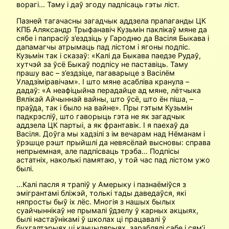
ворагі… Таму і даў згоду падпісаць гэты ліст.
Пазней тагачасны загадчык аддзела прапаганды ЦК
КПБ Аляксандр Трыфанавіч Кузьмін паклікаў мяне да
сябе і папрасіў з’ездзіць у Гародню да Васіля Быкава і
дапамагчы атрымаць пад лістом і ягоны подпіс.
Кузьмін так і сказаў: «Калі да Быкава паедзе Рудаў,
хутчэй за ўсё Быкаў подпісу не паставіць. Таму
прашу вас – з’ездзіце, пагаварыце з Васілём
Уладзіміравічам». І што мяне асабліва кранула –
дадаў: «А неафіцыйна перадайце ад мяне, лётчыка
Вялікай Айчыннай вайны, што ўсё, што ён піша, –
праўда, так і было на вайне». Пры гэтым Кузьмін
падкрэсліў, што гаворыць гэта не як загадчык
аддзела ЦК партыі, а як франтавік. І я паехаў да
Васіля. Доўга мы хадзілі з ім вечарам над Нёманам і
ўрэшце рэшт прыйшлі да невясёлай высновы: справа
непрыемная, але падпісваць трэба… Подпісы
астатніх, наколькі памятаю, у той час пад лістом ужо
былі.
…Калі пасля я трапіў у Амерыку і пазнаёміўся з
эмігрантамі бліжэй, толькі тады даведаўся, які
няпросты быў іх лёс. Многія з нашых былых
суайчыннікаў не прымалі ўдзелу ў карных акцыях,
былі настаўнікамі ў школах ці працавалі ў
бухгалтэрыях ці канцылярыях, зараблялі сабе і сям’і