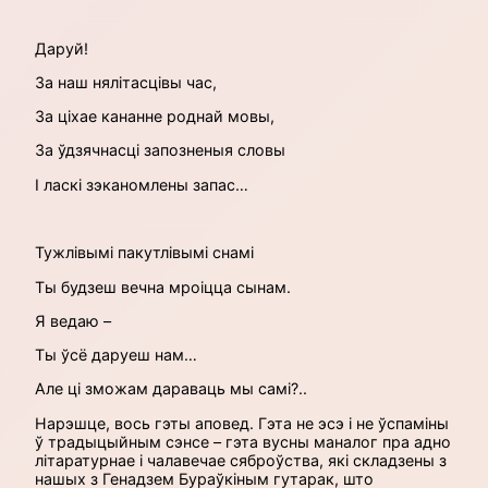
Даруй!
За наш нялітасцівы час,
За ціхае кананне роднай мовы,
За ўдзячнасці запозненыя словы
І ласкі зэканомлены запас…
Тужлівымі пакутлівымі снамі
Ты будзеш вечна мроіцца сынам.
Я ведаю –
Ты ўсё даруеш нам…
Але ці зможам дараваць мы самі?..
Нарэшце, вось гэты аповед. Гэта не эсэ і не ўспаміны
ў традыцыйным сэнсе – гэта вусны маналог пра адно
літаратурнае і чалавечае сяброўства, які складзены з
нашых з Генадзем Бураўкіным гутарак, што