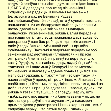
задумай з’явіўся гэты ліст – думаю, што ідэя ішла з
ЦК КПБ. Я даведаўся пра яе ад пісьменніка і
супрацоўніка рэдакцыі вяшчання на замежжа
Беларускага радыё Веніяміна Рудава:
патэлефанаваўшы, ён сказаў, што ў сувязі з тым, што
нацыяналістычная беларуская эміграцыя апошнім
часам даволі актыўна заігрывае з маладымі
беларускімі пісьменнікамі, робіць цэлыя перадачы
пра нашы кнігі, таму ёсць прапанова даць адказ, бо
рэверансы ў наш бок робяць людзі, якія заплямілі
сябе ў гады Вялікай Айчыннай вайны крывёю
суайчыннікаў. Паколькі я падобных перадач не чуў –
замежныя радыёстанцыі «глушыліся» – і прэсы
эмігранцкай не чытаў, я прыняў на веру тое, што
казаў Рудаў. Адказ павінны даць, дадаў ён, найбольш
таленавітыя і вядомыя ў Беларусі і за яе межамі
пісьменнікі. Я выказаў жаданне прачытаць ліст. Не
магу сцвярджаць, ці тэкст у той час быў такім, які
пасля з’явіўся ў прэсе, ці трошкі іншым. Я паказаў яго
сваёй жонцы Юлі, і мы пагадзіліся: непрыемна, калі на
добрыя словы пра цябе адказваеш злосна, аднак што
рабіць у гэтай сітуацыі… Я сапраўды верыў, што
«дабрадзеі», прозвішчы якіх былі названы ў лісце, не
проста супрацоўнічалі з акупантамі, а насамрэч
прымалі ўдзел у расстрэлах і іншых карных акцыях. Я
сапраўды верыў, што гэтыя людзі – злачынцы і