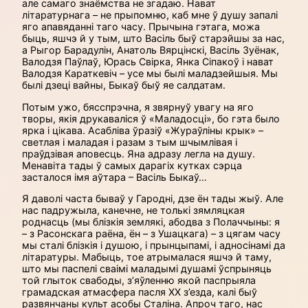
але самаго знаёмства не згадаю. Нават
літаратурнага – не прыпомню, каб мне ў душу запалі
яго апавяданні таго часу. Прычына гэтага, можа
быць, яшчэ й у тым, што Васіль быў старэйшы за нас,
а Рыгор Барадулін, Анатоль Вярцінскі, Васіль Зуёнак,
Валодзя Паўлаў, Юрась Свірка, Янка Сіпакоў і нават
Валодзя Караткевіч – усе мы былі маладзейшыя. Мы
былі дзеці вайны, Быкаў быў яе салдатам.
Потым ужо, бясспрэчна, я звярнуў увагу на яго
творы, якія друкаваліся ў «Маладосці», бо гэта было
ярка і цікава. Асабліва ўразіў «Жураўліны крык» –
светлая і маладая і разам з тым шчымлівая і
праўдзівая аповесць. Яна адразу легла на душу.
Менавіта тады ў самых дарагіх кутках сэрца
засталося імя аўтара – Васіль Быкаў…
Я даволі часта бываў у Гародні, дзе ён тады жыў. Але
нас падружыла, канечне, не толькі зямляцкая
роднасць (мы блізкія землякі, абодва з Полаччыны: я
– з Расонскага раёна, ён – з Ушацкага) – з цягам часу
мы сталі блізкія і душою, і прынцыпамі, і адносінамі да
літаратуры. Мабыць, тое атрымалася яшчэ й таму,
што мы паспелі сваімі маладымі душамі ўспрыняць
той глыток свабоды, з’яўленню якой паспрыяла
грамадская атмасфера пасля ХХ з’езда, калі быў
развянчаны культ асобы Сталіна. Апроч таго, нас