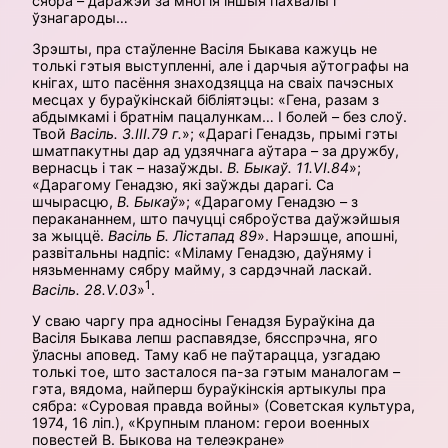
сябра – даражэй за многія іншыя пахвалы і
ўзнагароды…
Зрэшты, пра стаўленне Васіля Быкава кажуць не
толькі гэтыя выступленні, але і дарчыя аўтографы на
кнігах, што пасёння знаходзяцца на сваіх пачэсных
месцах у бураўкінскай бібліятэцы: «Гена, разам з
абдымкамі і братнім пацалункам… І болей – без слоў.
Твой
Васіль. 3.ІІІ.79 г.
»; «Дарагі Генадзь, прымі гэты
шматпакутны дар ад удзячнага аўтара – за дружбу,
вернасць і так – назаўжды.
В. Быкаў. 11.VІ.84
»;
«Дарагому Генадзю, які заўжды дарагі. Са
шчырасцю,
В. Быкаў
»; «Дарагому Генадзю – з
перакананнем, што пачуцці сяброўства даўжэйшыя
за жыццё.
Васіль Б. Лістапад 89
». Нарэшце, апошні,
развітальны надпіс: «Міламу Генадзю, даўняму і
нязьменнаму сябру майму, з сардэчнай ласкай.
1
Васіль. 28.V.03
»
.
У сваю чаргу пра адносіны Генадзя Бураўкіна да
Васіля Быкава лепш распавя­дзе, бясспрэчна, яго
ўласны аповед. Таму каб не паўтарацца, узгадаю
толькі тое, што засталося па-за гэтым маналогам –
гэта, вядома, найперш бураўкінскія артыкулы пра
сябра: «Суровая правда войны» (Советская культура,
1974, 16 ліп.), «Крупным планом: герои военных
повестей В. Быкова на телеэкране»