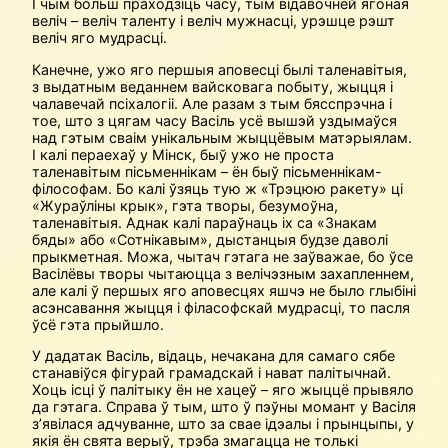
І чым больш праходзіць часу, тым відавочней ягоная
веліч – веліч таленту і веліч мужнасці, урэшце рэшт
веліч яго мудрасці.
Канечне, ужо яго першыя аповесці былі таленавітыя,
з выдатным веданнем вайсковага побыту, жыцця і
чалавечай псіхалогіі. Але разам з тым бясспрэчна і
тое, што з цягам часу Васіль усё вышэй уздымаўся
над гэтым сваім унікальным жыццёвым матэрыялам.
І калі пераехаў у Мінск, быў ужо не проста
таленавітым пісьменнікам – ён быў пісьменнікам-
філософам. Бо калі ўзяць тую ж «Трэцюю ракету» ці
«Жураўліны крык», гэта творы, безумоўна,
таленавітыя. Аднак калі параўнаць іх са «Знакам
бяды» або «Сотнікавым», дыстанцыя будзе даволі
прыкметная. Можа, чытач гэтага не заўважае, бо ўсе
Васілёвы творы чытаюцца з велічэзным захапленнем,
але калі ў першых яго аповесцях яшчэ не было глыбіні
асэнсавання жыцця і філасофскай мудрасці, то пасля
ўсё гэта прыйшло.
У дадатак Васіль, відаць, нечакана для самаго сябе
станавіўся фігурай грамадскай і нават палітычнай.
Хоць ісці ў палітыку ён не хацеў – яго жыццё прывяло
да гэтага. Справа ў тым, што ў пэўны момант у Васіля
з’явілася адчуванне, што за свае ідэалы і прынцыпы, у
якія ён свята верыў, трэба змагацца не толькі