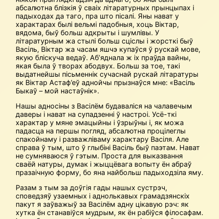
абсалютна блізкія ў сваіх літаратурных прынцыпах і
падыходах да таго, пра што пісалі. Яны нават у
характарах былі вельмі падобныя, хоць Віктар,
вядома, быў больш адкрыты і шумлівы. У
літаратурным жа стылі больш сціслы і жорсткі быў
Васіль, Віктар жа часам яшчэ купаўся ў рускай мове,
якую бліскуча ведаў. Аб’яднала ж іх праўда вайны,
якая была ў творах абодвух. Больш за тое, такі
выдатнейшы пісьменнік сучаснай рускай літаратуры
як Віктар Астаф’еў аднойчы прызнаўся мне: «Васіль
Быкаў – мой настаўнік».
Нашы адносіны з Васілём будаваліся на чалавечым
даверы і нават на супа­дзенні ў настроі. Усё-ткі
характар у мяне эмацыйны і ўзрыўны і, як можа
падасца на першы погляд, абсалютна процілеглы
спакойнаму і разважліваму характару Васіля. Але
справа ў тым, што ў глыбіні Васіль быў паэтам. Нават
не сумняваюся ў гэтым. Проста для выказвання
сваёй натуры, думак і жыццёвага вопыту ён абраў
празаічную форму, бо яна найбольш падыходзіла яму.
Разам з тым за доўгія гады нашых сустрэч,
споведзяў узаемных і аднолькавых грамадзянскіх
пакут я заўважыў за Васілём адну цікавую рэч: як
хутка ён станавіўся мудрым, як ён рабіўся філосафам.