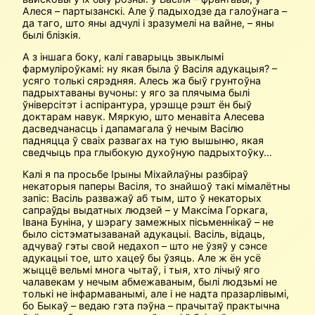
Алеся – партызанскі. Але ў падыходзе да галоўнага –
да таго, што яны адчулі і зразумелі на вайне, – яны
былі блізкія.
А з іншага боку, калі гаварыць звыклымі
фармуліроўкамі: ну якая была ў Васіля адукацыя? –
усяго толькі сярэдняя. Алесь жа быў грунтоўна
падрыхтаваны вучоны: у яго за плячыма былі
ўніверсітэт і аспірантура, урэшце рэшт ён быў
доктарам навук. Мяркую, што менавіта Алесева
дасведчанасць і дапамагала ў нечым Васілю
падняцца ў сваіх развагах на тую вышыню, якая
сведчыць пра глыбокую духоўную падрыхтоўку…
Калі я па просьбе Ірыны Міхайлаўны разбіраў
некаторыя паперы Васіля, то знайшоў такі мімалётны
запіс: Васіль разважаў аб тым, што ў некаторых
сапраўды выдатных людзей – у Максіма Горкага,
Івана Буніна, у шэрагу замежных пісьменнікаў – не
было сістэматызаванай адукацыі. Васіль, відаць,
адчуваў гэты свой недахоп – што не ўзяў у сэнсе
адукацыі тое, што хацеў бы ўзяць. Але ж ён усё
жыццё вельмі многа чытаў, і тыя, хто лічыў яго
чалавекам у нечым абмежаваным, былі людзьмі не
толькі не інфармаванымі, але і не надта празарлівымі,
бо Быкаў – ведаю гэта пэўна – прачытаў практычна