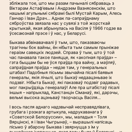
збліжала тое, што мы разам пачыналі сябраваць з
Віктарам Астаф’евым і Андрэем Вазнясенскім, што
нашымі агульнымі сябрамі былі Мустай Карым, Алесь
Ганчар і Іван Драч… Аднак па-сапраўднаму
сяброўства звязала нас у сувязі з той жорсткай
крытыкай, якая абрынулась на Васіля ў 1966 годзе ва
ўсесаюзнай прэсе і ў нас, у Беларусі.
Быкава абвінавачвалі ў тым, што, паказваючы
трагічны бок вайны, ён нібыта тым самым прыніжае
гераізм савецкіх людзей. Справа ў тым, што ў той
час панавала такое паняцце, як «акопная праўда» –
гэта быццам бы не ўся праўда пра вайну, а маўляў,
сапраўдная праўда – недзе там, у генеральных
штабах! Падобныя пісьмы звычайна пісалі баявыя
генералы, якія лічылі, што Быкаў недаацэньвае іх
подзвіг. Нібыта Быкаў, які паказваў подзвіг радавых,
мог пакрыўдзіць генералаў! Але пра штабістаў пісалі
іншыя – напрыклад, Канстанцін Сіманаў, які, дарэчы,
вельмі высока ацэньваў творчасць Васіля…
І вось пасля аднаго надзвычай несправядлівага,
грубага і рэзкага артыкула, надрукаванага ў
«Советской Белоруссии», мы, маладыя – Толя
Вярцінскі, я і Іван Чыгрынаў, – вырашылі напісаць
пісьмо ў абарону Быкава і звярнуцца з ім у
вышэйшую інстанцыю, якая тады была ў Беларусі, – у