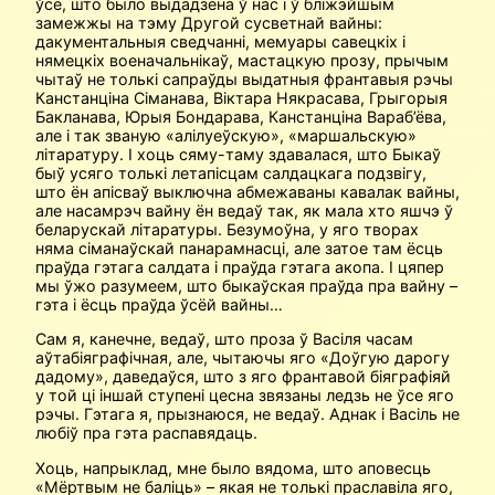
ўсё, што было выдадзена ў нас і ў бліжэйшым
замежжы на тэму Другой сусветнай вайны:
дакументальныя сведчанні, мемуары савецкіх і
нямецкіх военачальнікаў, мастацкую прозу, прычым
чытаў не толькі сапраўды выдатныя франтавыя рэчы
Канстанціна Сіманава, Віктара Някрасава, Грыгорыя
Бакланава, Юрыя Бондарава, Канстанціна Вараб’ёва,
але і так званую «алілуеўскую», «маршальскую»
літаратуру. І хоць сяму-таму здавалася, што Быкаў
быў усяго толькі летапісцам салдацкага подзвігу,
што ён апісваў выключна абмежаваны кавалак вайны,
але насамрэч вайну ён ведаў так, як мала хто яшчэ ў
беларускай літаратуры. Безумоўна, у яго творах
няма сіманаўскай панарамнасці, але затое там ёсць
праўда гэтага салдата і праўда гэтага акопа. І цяпер
мы ўжо разумеем, што быкаўская праўда пра вайну –
гэта і ёсць праўда ўсёй вайны…
Сам я, канечне, ведаў, што проза ў Васіля часам
аўтабіяграфічная, але, чытаючы яго «Доўгую дарогу
дадому», даведаўся, што з яго франтавой біяграфіяй
у той ці іншай ступені цесна звязаны ледзь не ўсе яго
рэчы. Гэтага я, прызнаюся, не ведаў. Аднак і Васіль не
любіў пра гэта распавядаць.
Хоць, напрыклад, мне было вядома, што аповесць
«Мёртвым не баліць» – якая не толькі праславіла яго,