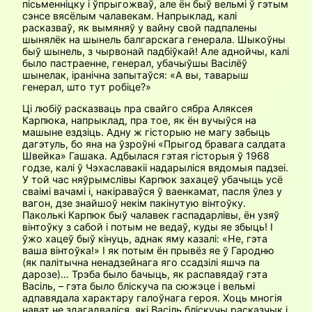
пісьменніцку і ўпрыгожваў, але ён быў вельмі ў гэтым
сэнсе вясёлым чалавекам. Напрыклад, калі
расказваў, як вымяняў у вайну свой падпалены
шынялёк на шынель балгарскага генерала. Шыкоўны
быў шынель, з чырвонай падбіўкай! Але аднойчы, калі
было пастраенне, генерал, убачыўшы Васілёў
шынелак, іранічна запытаўся: «А вы, таварыш
генерал, што тут робіце?»
Ці любіў расказваць пра свайго сябра Аляксея
Карпюка, напрыклад, пра тое, як ён вучыўся на
машыне ездзіць. Адну ж гісторыю не магу забыць
дагэтуль, бо яна на ўзроўні «Прыгод бравага салдата
Швейка» Гашака. Адбылася гэтая гісторыя ў 1968
годзе, калі ў Чэхаславакіі надарыліся вядомыя падзеі.
У той час няўрымслівы Карпюк захацеў убачыць усё
сваімі вачамі і, накіраваўся ў ваенкамат, пасля ўлез у
вагон, дзе знайшоў некім пакінутую вінтоўку.
Паколькі Карпюк быў чалавек гаспадарлівы, ён узяў
вінтоўку з сабой і потым не ведаў, куды яе збыць! І
ўжо хацеў быў кінуць, аднак яму казалі: «Не, гэта
ваша вінтоўка!» І як потым ён прывёз яе ў Гародню
(як палітычна ненадзейнага яго ссадзілі яшчэ па
дарозе)… Трэба было бачыць, як распавядаў гэта
Васіль, – гэта было бліскуча па сюжэце і вельмі
адпавядала характару галоўнага героя. Хоць многія
нават не здагадваліся, які Васіль бліскучы расказчык і