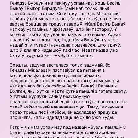
Генадзь Бураўкін не пакінуў успамінаў, хоць Васіль
Быкаў і Рыгор Барадулін (дый каб толькі яны)
настойвалі на гэтым. Спачатку Генадзь Мікалаевіч
пазбягаў пісьмовага стала, бо меркаваў, што яшчэ
зарана брацца за працу, гаварыў: «Калі Васіль Быкаў
напісаў успаміны, я зразумеў, што ён пастарэў. У
мяне ж такога адчування пакуль што няма». Аднак
пралятаў за годам год, і аднойчы Бураўкін у часе
нашай з ім гутаркі нечакана прызнаўся, што адчуў,
што й для яго надышоў такі час. Нават назва ўжо
была ў будучай кнігі – «Вузлы памяці».
Зрэшты, задума засталася толькі задумай, бо
Генадзь Мікалаевіч паставіўся да пытання з
містычнай фатальнасцю ці, лепш ска­заць,
асуджанасцю: казаў, што пасля таго, як мемуары
напісалі яго блізкія сябры Васіль Быкаў і Валянцін
Болтач, яны хутка, надта хутка пайшлі з гэтага свету.
У гэтым Бураўкін бачыў безумоўную
прадвызначанасць нябёсаў, і гэта пэўна палохала яго
сваёй няўмоль­най наканаванасцю. Таму, імкнучыся
перахітрыць лёс і нябёсы, ён адкладваў працу да
апошняга, калі й адкладваць не было ўжо куды…
Гэткім чынам успамінаў пад назвай «Вузлы памяці» ў
бібліяграфіі Бураўкіна няма – ёсць толькі асобныя
тэксты, якія былі ці напісаны Генадзем Мікалаевічам