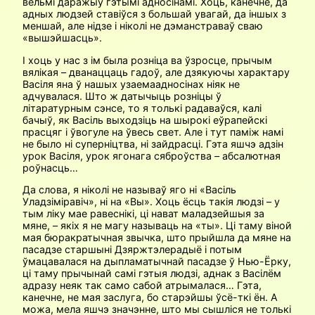
вельмі даражыў гэтымі адносінамі. Хоць, канечне, да
адных людзей ставіўся з большай увагай, да іншых з
меншай, але нідзе і ніколі не дэманстраваў сваю
«вышэйшасць».
І хоць у нас з ім была розніца ва ўзросце, прычым
вялікая – дванаццаць гадоў, але дзякуючы характару
Васіля яна ў нашых узаемаадносінах ніяк не
адчувалася. Што ж датычыць розніцы ў
літаратурным сэнсе, то я толькі радаваўся, калі
бачыў, як Васіль выходзіць на шырокі еўрапейскі
прасцяг і ўвогуле на ўвесь свет. Але і тут паміж намі
не было ні суперніцтва, ні зайдрасці. Гэта яшчэ адзін
урок Васіля, урок ягонага сяброўства – абсалютная
роўнасць…
Да слова, я ніколі не называў яго ні «Васіль
Уладзіміравіч», ні на «Вы». Хоць ёсць такія людзі – у
тым ліку мае равеснікі, ці нават маладзейшыя за
мяне, – якіх я не магу называць на «ты». Ці таму віной
мая бюракратычная звычка, што прыйшла да мяне на
пасадзе старшыні Дзяржтэлерадыё і потым
ўмацавалася на дыпламатычнай пасадзе ў Нью-Ёрку,
ці таму прычынай самі гэтыя людзі, аднак з Васілём
адразу неяк так само сабой атрымалася… Гэта,
канечне, не мая заслуга, бо старэйшы ўсё-ткі ён. А
можа, мела яшчэ значэнне, што мы сышліся не толькі