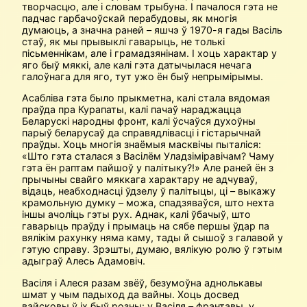
творчасцю, але і словам трыбуна. І пачалося гэта не
падчас гарбачоўскай перабудовы, як многія
думаюць, а значна раней – яшчэ ў 1970-я гады Васіль
стаў, як мы прывыклі гаварыць, не толькі
пісьменнікам, але і грамадзянінам. І хоць характар у
яго быў мяккі, але калі гэта датычылася нечага
галоўнага для яго, тут ужо ён быў непрымірымы.
Асабліва гэта было прыкметна, калі стала вядомая
праўда пра Курапаты, калі пачаў нараджацца
Беларускі народны фронт, калі ўсчаўся духоўны
парыў беларусаў да справядлівасці і гістарычнай
праўды. Хоць многія знаёмыя масквічы пыталіся:
«Што гэта сталася з Васілём Уладзіміравічам? Чаму
гэта ён раптам пайшоў у палітыку?!» Але раней ён з
прычыны свайго мяккага характару не адчуваў,
відаць, неабходнасці ўдзелу ў палітыцы, ці – выкажу
крамольную думку – можа, спадзяваўся, што нехта
іншы ачоліць гэты рух. Аднак, калі ўбачыў, што
гаварыць праўду і прымаць на сябе першы ўдар па
вялікім рахунку няма каму, тады й сышоў з галавой у
гэтую справу. Зрэшты, думаю, вялікую ролю ў гэтым
адыграў Алесь Адамовіч.
Васіля і Алеся разам звёў, безумоўна аднолькавы
шмат у чым падыход да вайны. Хоць досвед
вайсковы ў іх быў розны: у Васіля – франтавы, у