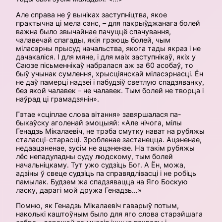
Але справа не ў выніках заступніцтва, якое
практычна ці мела сэнс, – для пакрыўджанага болей
важна было звычайнае пачуццё спачування,
чалавечай спагады, якія грэюць болей, чым
міласэрны прысуд начальства, якога тады якраз і не
дачакаліся. І для мяне, і для маіх заступнікаў, якіх у
Саюзе пісьменнікаў набралася аж за 60 асобаў, то
быў учынак сумлення, хрысціянскай міласэрнасці. Ён
не даў памерці надзеі і пабудзіў светлую спадзяванку,
без якой чалавек – не чалавек. Тым болей не творца і
наўрад ці грамадзянін».
Гэтае «сціплае слова вітання» завяршалася па-
быкаўску аголенай эмоцыяй: «Але нічога, мілы
Генадзь Мікалаевіч, не трэба смутку нават на рубяжы
сталасці-старасці. Зробленае застанецца. Ацэненае,
недаацэненае, зусім не ацэненае. На такім рубяжы
лёс непадуладны суду людскому, тым болей
начальніцкаму. Тут ужо судзіць Бог. А Ён, можа,
адзіны ў свеце судзіць па справядлівасці і не робіць
памылак. Будзем жа спадзявацца на Яго Боскую
ласку, дарагі мой дружа Генадзь…»
Помню, як Генадзь Мікалаевіч гаварыў потым,
наколькі каштоўным было для яго слова старэйшага