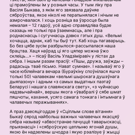
ці прамоўлены ім у розныя часы. У тым ліку пра
Васіля Быкава, з якім яго звязвала даўняе
сяброўства, якое ніколі не перапынялася і нічым не
азмрочвалася. І хоць розніца ва ўзросце была
немалая – 12 гадоў, усё адно справядліва будзе
сказаць не толькі пра ўзаемнасць, але і пра
роднаснасць і сугучнасць дзвюх гэтых душ. «Вельмі
хочацца, аднак, каб ты быў тут. Каб хоць пагаварыць.
Бо без цябе зусім разбрылося-рассыпалася наша
брацтва. Хаця наўрад ці яго цяпер можна ўжо
склеіць…» – пісаў Васіль Уладзіміравіч у лістах да
сябра. І іншым разам прасіў: «Пішы, дружа, заўжды –
радасьць тваё пісьмо. Нават сумнае». І называў яго ў
часе юбілейнага вечара (Бураўкіну споўнілася яшчэ
толькі 50) чалавекам «вельмі шырокага душэўнага
дыяпазону» і адным «з самых выдатных паэтаў
Беларусі і нашага славянскага свету», «з чуйнасцю
надзвычайнай», вершы якога «ўвабралі ў сябе шмат
пяшчоты, кахання, усяго самага тонкага і інтымнага ў
чалавечых перажываннях».
А праз дзесяцігоддзе ў «Сціплым слове вітання»
Быкаў сярод найбольш важных чалавечых якасцяў
сябра называў «абвостранае пачуццё таварыскасці,
прыязнасці» і «сяброўскую цеплыню ягонай душы,
якою ён надзелены шчодра і якую рэалізуе ў жыцці