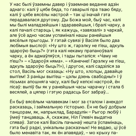
У нас былі ўзаемны давер і ўзаемнае веданне адзін
аднаго: калі ў цябе бяда, то гаварылі пра тваю бяду,
калі ў цябе вясёлы настрой – так ці іначай гэта
перадавалася другому. Ды Божа мой, быў час, калі
мы былі маладзейшыя і здаравейшыя, і бралі чарку, а
калі пачалі старэць і, як кажуць, «завязалі» з чаркай,
але ўсё адно часам успаміналі нашы ранейшыя
вясёлыя прыгоды. У гэтай сувязі ў Васіля было два
любімыя выслоўі: «Ну што ж, гарэлку не п’еш, адкуль
здароўю быць?» (гэта калі некаму прапаноўвалі
чарку, а ён адмаўляўся, і тады пыталіся: «Чаму не
п’еш?» – «Здароўя няма». – «Канечне! Гарэлку не п’еш,
адкуль здароўю быць?!»), і другое, калі садзіліся за
стол, Васіль мог сказаць: «Ну што, хлопцы, давайце
вып’ем! З раніцы вып’еш – цэлы дзень свабодны!» І ў
пісьмах апошняга часу, калі быў кепскі настрой, ён
пісаў: выпіў бы як у ранейшыя часы чарачку і стала б
весялей, а цяпер і гэтую радасць Бог забраў…
Ён быў вясёлым чалавекам і мог за сталом і анекдот
расказаць, і займальную гісторыю. Ён не быў добрым
танцорам, як, напрыклад, Барадулін – Рыгор любіў і
ўмеў танцаваць. А, скажам, Ніл Гілевіч выдатна
спяваў. Затое калі Васіль пачынаў нешта ўспамінаць,
гэта быў рэдкі, унікальны расказчык! Не ведаю, ці ўсё
было менавіта так, як ён апавядаў, – мо крыху па-