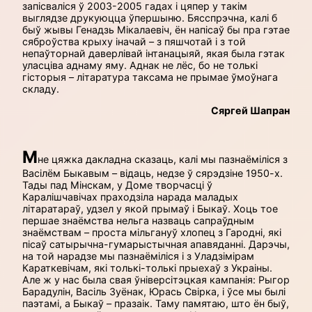
запісваліся ў 2003-2005 гадах і цяпер у такім
выглядзе друкуюцца ўпершыню. Бясспрэчна, калі б
быў жывы Генадзь Мікалаевіч, ён напісаў бы пра гэтае
сяброўства крыху іначай – з пяшчотай і з той
непаўторнай даверлівай інтанацыяй, якая была гэтак
уласціва аднаму яму. Аднак не лёс, бо не толькі
гісторыя – літаратура таксама не прымае ўмоўнага
складу.
Сяргей Шапран
М
не цяжка дакладна сказаць, калі мы пазнаёміліся з
Васілём Быкавым – відаць, недзе ў сярэдзіне 1950-х.
Тады пад Мінскам, у Доме творчасці ў
Каралішчавічах праходзіла нарада маладых
літаратараў, удзел у якой прымаў і Быкаў. Хоць тое
першае знаёмства нельга назваць сапраўдным
знаёмствам – проста мільгануў хлопец з Гародні, які
пісаў сатырычна-гумарыстычная апавяданні. Дарэчы,
на той нарадзе мы пазнаёміліся і з Уладзімірам
Караткевічам, які толькі-толькі прыехаў з Украіны.
Але ж у нас была свая ўніверсітэцкая кампанія: Рыгор
Барадулін, Васіль Зуёнак, Юрась Свірка, і ўсе мы былі
паэтамі, а Быкаў – празаік. Таму памятаю, што ён быў,