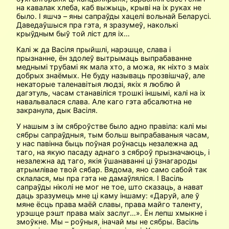
на кавалак хлеба, каб выжыць, крыві на іх руках не
было. І яшчэ – яны сапраўды хацелі вольнай Беларусі.
Даведаўшыся пра гэта, я зразумеў, наколькі
крыўдным быў той ліст для іх…
Калі ж да Васіля прыйшлі, нарэшце, слава і
прызнанне, ён здолеў вытрымаць выпрабаванне
меднымі трубамі як мала хто, а можа, як ніхто з маіх
добрых знаёмых. Не буду называць прозвішчаў, але
некаторые таленавітыя людзі, якіх я люблю й
дагэтуль, часам станавіліся трошкі іншымі, калі на іх
навальвалася слава. Але каго гэта абсалютна не
закранула, дык Васіля.
У нашым з ім сяброўстве было адно правіла: калі мы
сябры сапраўдныя, тым больш выпрабаваныя часам,
у нас павінна быць поўная роўнасць незалежна ад
таго, на якую пасаду аднаго з сяброў прызначаюць, і
незалежна ад таго, якія ўшанаванні ці ўзнагароды
атрымлівае твой сябар. Вядома, яно само сабой так
склалася, мы пра гэта не дамаўляліся. І Васіль
сапраўды ніколі не мог не тое, што сказаць, а нават
даць зразумець мне ці каму іншаму: «Даруй, але ў
мяне ёсць права маёй славы, права майго таленту,
урэшце рэшт права маіх заслуг…». Ён лепш хмыкне і
змоўкне. Мы – роўныя, іначай мы не сябры. Васіль