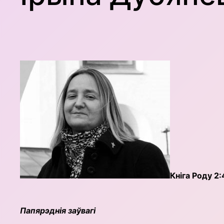
Кніга Роду 2
Папярэднія заўвагі