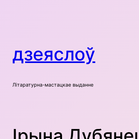
Skip
to
content
дзеяслоў
Літаратурна-мастацкае выданне
Ірына Дубяне