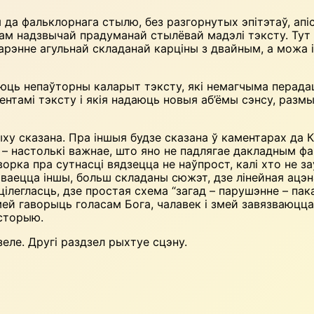
ая да фальклорнага стылю, без разгорнутых эпітэтаў, ап
кам надзвычай прадуманай стылёвай мадэлі тэксту. Тут 
тварэнне агульнай складанай карціны з двайным, а можа
 непаўторны каларыт тэксту, які немагчыма перадаць у
ентамі тэксту і якія надаюць новыя аб’ёмы сэнсу, раз
у сказана. Пра іншыя будзе сказана ў каментарах да К
– настолькі важнае, што яно не падлягае дакладным фа
орка пра сутнасці вядзецца не наўпрост, калі хто не з
аецца іншы, больш складаны сюжэт, дзе лінейная ацэна
ілегласць, дзе простая схема “загад – парушэнне – пака
ей гаворыць голасам Бога, чалавек і змей завязваюцца 
сторыю.
еле. Другі раздзел рыхтуе сцэну.