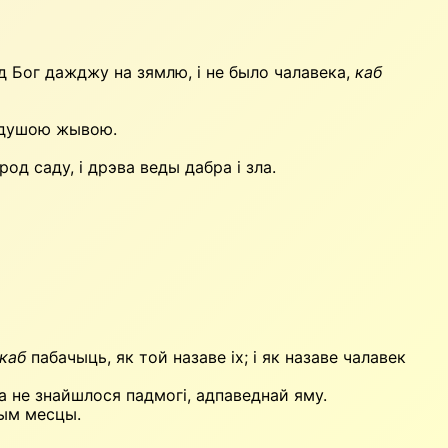
пад Бог дажджу на зямлю, і не было чалавека,
каб
к душою жывою.
од саду, і дрэва веды дабра і зла.
каб
пабачыць, як той назаве іх; і як назаве чалавек
а не знайшлося падмогі, адпаведнай яму.
тым месцы.