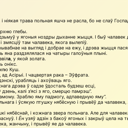
, і ніякая трава польная яшчэ не расла, бо не слаў Гос
ерхню глебы.
і ўдзьмуў у ягоныя ноздры дыханне жыцця. І быў чалаве
 і змясціў там чалавека, якога вылепіў.
рывабнае на выгляд і добрае на ежу, і дрэва жыцця пасяр
уль яна раздзялялася на чатыры галоўныя плыні.
авіл
а
, у якой золата.
ь онікс.
ямлю Куш.
 ад Асірыі. І чацвертая рака – Эўфрата.
дэнскі, урабляць і ахоўваць яго.
жнага дрэва ў садзе ўдосталь будзеш есці,
 дзень, калі з’ясі з яго, смерцю памрэш”.
самому. Зраблю яму падмогу, адпаведную яму”.
ольнага і ўсякую птушку нябёсную і прывёў да чалавека,
кі нябёснай, і кожнага звера польнага. Але для чалавек
заснуў. І
Ён
узяў адзін з бакоў ягоных і закрыў цела на 
века, жанчыну, і прывёў яе да чалавека.