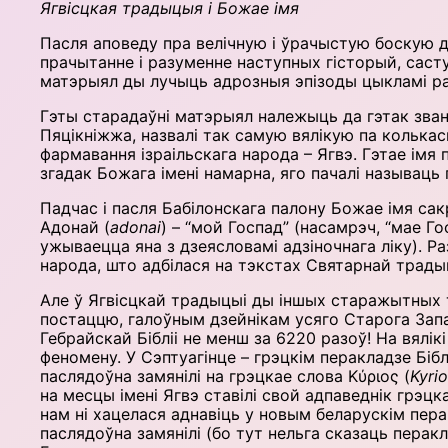
Ягвісцкая традыцыя і Божае імя
Пасля аповеду пра велічную і ўрачыстую боскую дз
прачытанне і разуменне наступных гісторый, саст
матэрыял ды лучыць адрозныя эпізоды цыкламі р
Гэты старадаўні матэрыял належыць да гэтак звана
Пяцікніжжа, назвалі так самую вялікую па колькас
фармавання ізраільскага народа – Ягвэ. Гэтае імя пішацца чатырма гебрайск
згадак Божага імені намарна, яго пачалі называць
Падчас і пасля Бабілонскага палону Божае імя сакра
Адонай (
adonai
) – “мой Госпад” (насамрэч, “мае Г
ужываецца яна з дзеясловамі адзіночнага ліку). Р
народа, што адбілася на тэкстах Святарнай трады
Але ў Ягвісцкай традыцыі ды іншых старажытных тэ
постаццю, галоўным дзейнікам усяго Старога Запав
Гебрайскай Бібліі не менш за 6220 разоў! На вялі
феномену. У Сэптуагінце – грэцкім перакладзе Бібл
паслядоўна замянілі на грэцкае слова Kύριος (
Kyri
на месцы імені Ягвэ ставілі свой адпаведнік грэцкаму
нам ні хацелася аднавіць у новым беларускім пер
паслядоўна замянілі (бо тут нельга сказаць перак