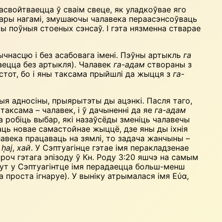
 асвойтваецца ў сваім свеце, як уладкоўвае яго
агары нагамі, змушаючы чалавека пераасэнсоўваць
вы поўныя стоеных сэнсаў. І гэта нязменна стварае
тычнасцю і без асабовага імені. Пэўны артыкль
га
аецца без артыкля). Чалавек
га-адам
створаны з
істот, бо і яны таксама прыйшлі да жыцця з
га-
ыя адносіны, прыярытэты ды ацэнкі. Пасля таго,
а таксама – чалавек, і ў дачыненні да яе
га-адам
 робіць выбар, які назаўсёды зменіць чалавечы
ачаць новае самастойнае жыццё, дзе яны ды іхнія
лавека працаваць на зямлі, то задача жанчыны –
–
h
aj
,
хай
. У Сэптуагінце гэтае імя перакладзенае
апроч гэтага эпізоду ў Кн. Роду 3:20 яшчэ на самым
ь тут у Сэптуагінтце імя перадаецца больш-менш
та проста ігнаруе). У выніку атрымалася імя Εύα,