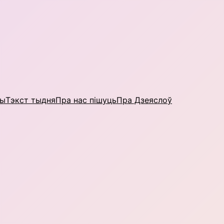
ны
Тэкст тыдня
Пра нас пішуць
Пра Дзеяслоў