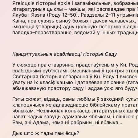
Ягвісцкія гісторыі яркія і запамінальныя, вобраз
літаратурныя цыклы – меншы, які распавядае пра П
Якуба і Язэпа (Роду 12–50). Раздзелы 2–11 утрым
Каіна, пра сувязь сыноў божых і дачок чалавечых,
імкнецца ўтварыць) адну цэльную гісторыю з адз
паводка–перастварэнне, вядомай у іншых традыцы
Канцэптуальныя асаблівасці гісторыі Саду
У сюжэце пра стварэнне, прадстаўленым у Кн. Род
свабоднымі суб’ектамі, змешчанымі ў цэнтры створ
Святарная гісторыя стварэння ў Кн. Роду 1 высве
ўвагу на іх класіфікацыю і дэталёвае апісанне (гэ
абмежаваную прастору саду і аддае ўсю яго будуч
Гэты сюжэт, відаць, самы любімы ў заходняй куль
клапоцячыся яе адпаведнасцю біблейскаму пратат
яблыкам. Незлічоная колькасць літаратурных ды ф
нават кадык завуць адамавым яблыкам, і лішнюю р
Евы, ані Адама, няма ні рабрыны, ні яблыка…
Дык што ж тады там ёсць?