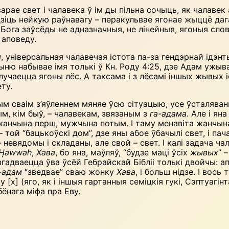
варае свет і чалавека ў ім ды пільна сочыць, як чалавек
ходзіць нейкую раўнавагу – перакульвае ягонае жыццё д
 Бога заўсёды не адназначныя, не лінейныя, ягоныя сло
 аповеду.
м
, універсальная чалавечая істота па-за гендэрнай ідэн
ыню набывае імя толькі ў Кн. Роду 4:25, дзе Адам ужыв
злучаецца ягоны лёс. А таксама і з лёсамі іншых жывых 
ту.
ым сваім з’яўленнем мяняе ўсю сітуацыю, усе ўсталяван
ым, кім быў, – чалавекам, звязаным з
га-адама
. Але і ян
 жанчына перш, мужчына потым. І таму менавіта жанчына
– той “бацькоўскі дом”, дзе яны абое ўбачылі свет, і п
невядомы і складаны, але свой – свет. І калі задача ча
H
awwah
,
Хава
, бо яна, маўляў, “будзе маці ўсіх
жывых
” 
я згадваецца ўва ўсёй Гебрайскай Бібліі толькі двойчы: 
-адам
“зведвае” сваю жонку
Хава
, і больш нідзе. І вос
 [х] (яго, як і іншыя гартанныя семіцкія гукі, Сэптуагін
бёнага міфа пра Еву.