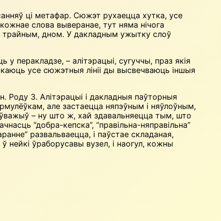
ісанняў ці метафар. Сюжэт рухаецца хутка, усе
кожнае слова выверанае, тут няма нічога
 і трайным, дном. У дакладным ужытку слоў
 перакладзе, – алітэрацыі, сугуччы, праз якія
мыкаюць усе сюжэтныя лініі ды высвечваюць іншыя
н. Роду 3. Алітэрацыі і дакладныя паўторныя
рмулёўкам, але застаецца няпэўным і няўлоўным,
аўважыў – ну што ж, хай здавальняецца тым, што
чнасць “добра-кепска”, “правільна-няправільна”
ранне” развальваецца, і паўстае складаная,
ў нейкі ўраборусавы вузел, і наогул, кожны