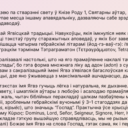
ею па стварэнні свету ў Кнізе Роду 1, Святарны аўтар,
упае месца іншаму апавядальніку, дазваляючы сабе зрэ
адаводаў.
й Ягвісцкай традыцыі. Навукоўцы, якія імкнуліся неяк
ці тэкстаў групу старажытных аповедаў, у якіх Бог за
імі літарамі (йод-гэ-ваў-гэ): יהוה, JHWH. У постбіблійны перыяд, каб пазбегнуць
 грэцкім тэрмінам Тэтраграматон (Τετραγράμματον, Tetr
лізавалі настолькі, што на яго прамаўленне наклалі табу
оспады”, бо гэта форма множнага ліку ад
адон
(
adon
) з 
азам з сакралізацыяй імені Ягвэ з’явілася багаслоўская
цыі, дзе яно ўжываецца з максімальнай ашчаднасцю, ды 
кстах імя Ягвэ гучыць лёгка і натуральна, як дыханне.
ету, і шматлікія аўтары з любоўю і асалодаю прамаўля
кі жаль, чытач біблійных перакладаў цалкам пазбаўлены
іі, зробленым гебрайскімі вучонымі ў 3–1 стагоддзях да 
os
,
кірыёс
), што значыць “Госпад”. Практычна ўсе хрысці
 Kύριος: Dominus, Lord, Señor, Seigneur, Signore, Herr, H
акладзе гэткую вышэйшую справядлівасць, мы не рызыкн
лалі) Божае імя Ягвэ на слова Госпад, гэтак сама, як і