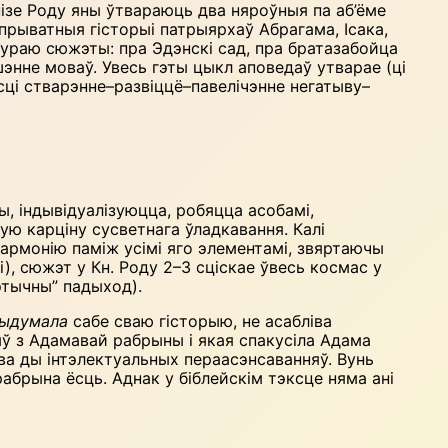
Кнізе Роду яны ўтвараюць два няроўныя па аб’ёме
прыватныя гісторыі патрыярхаў Абрагама, Ісака,
тураю сюжэты: пра Эдэнскі сад, пра братазабойца
энне моваў. Увесь гэты цыкл аповедаў утварае (ці
ці стварэнне–развіццё–павелічэнне негатыву–
, індывідуалізуюцца, робяцца асобамі,
ую карціну сусветнага ўладкавання. Калі
армонію паміж усімі яго элементамі, звяртаючы
), сюжэт у Кн. Роду 2–3 сціскае ўвесь космас у
этычны” падыход).
ыдумала
сабе сваю гісторыю, не асабліва
ў з Адамавай рабрыны і якая спакусіла Адама
ва ды інтэлектуальных пераасэнсаванняў. Вунь
абрына ёсць. Аднак у біблейскім тэксце няма ані