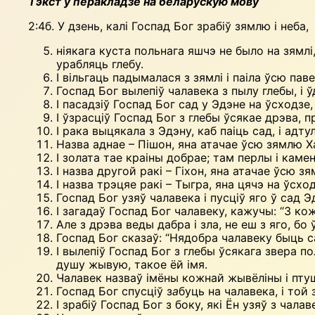
Тэкст у перакладзе на беларускую мову
2:4б. У дзень, калі Госпад Бог зрабіў зямлю і неба,
ніякага куста польнага яшчэ не было на зямлі
урабляць глебу.
І вільгаць падымалася з зямлі і паіла ўсю пав
Госпад Бог вылепіў чалавека з пылу глебы, 
І пасадзіў Госпад Бог сад у Эдэне на ўсходзе,
І ўзрасціў Госпад Бог з глебы ўсякае дрэва, п
І рака выцякала з Эдэну, каб паіць сад, і адт
Назва аднае – Пішон, яна атачае ўсю зямлю Х
І золата тае краіны добрае; там перлы і камен
І назва другой ракі – Гіхон, яна атачае ўсю з
І назва трэцяе ракі – Тыгра, яна цячэ на ўсход
Госпад Бог узяў чалавека і пусціў яго ў сад Э
І загадаў Госпад Бог чалавеку, кажучы: “З ко
Але з дрэва веды дабра і зла, не еш з яго, бо ў
Госпад Бог сказаў: “Нядобра чалавеку быць 
І вылепіў Госпад Бог з глебы ўсякага звера п
душу жывую, такое ёй імя.
Чалавек назваў імёны кожнай жывёліны і птуш
Госпад Бог спусціў з
а
буць на чалавека, і той 
I зрабіў Госпад Бог з боку, які Ён узяў з чала