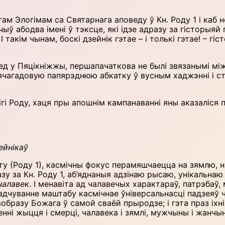
ам Элогімам са Святарнага аповеду ў Кн. Роду 1 і каб не
ў абодва імені ў тэксце, які ідзе адразу за гісторыяй 
І такім чынам, боскі дзейнік гэтае – і толькі гэтае! – гі
ед у Пяцікніжжы, першапачаткова не былі звязанымі між
ячагадовую папярэднюю абкатку ў вусным хаджэнні і ст
ігі Роду, хаця пры апошнім кампанаванні яны аказаліся
ейнікаў
ту (Роду 1), касмічны фокус перамяшчаецца на зямлю, н
азу за Кн. Роду 1, аб’яднаныя адзінаю рысаю, унікальна
чалавек
. І менавіта ад чалавечых характараў, патрэба
 адчуванне маштабу касмічнае ўніверсальнасці падзеяў 
 вобразу Божага ў самой сваёй прыродзе; і гэта праз і
ні жыцця і смерці, чалавека і зямлі, мужчыны і жанчын