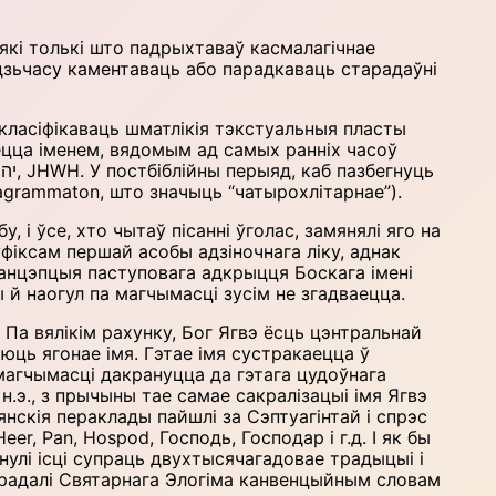
 які толькі што падрыхтаваў касмалагічнае
дзьчасу каментаваць або парадкаваць старадаўні
 класіфікаваць шматлікія тэкстуальныя пласты
вецца іменем, вядомым ад самых ранніх часоў
agrammaton, што значыць “чатырохлітарнае”).
, і ўсе, хто чытаў пісанні ўголас, замянялі яго на
суфіксам першай асобы адзіночнага ліку, аднак
 канцэпцыя паступовага адкрыцця Боскага імені
й наогул па магчымасці зусім не згадваецца.
 Па вялікім рахунку, Бог Ягвэ ёсць цэнтральнай
юць ягонае імя. Гэтае імя сустракаецца ў
 магчымасці дакрануцца да гэтага цудоўнага
н.э., з прычыны тае самае сакралізацыі імя Ягвэ
янскія пераклады пайшлі за Сэптуагінтай і спрэс
eer, Pan, Hospod, Господь, Господар і г.д. І як бы
улі ісці супраць двухтысячагадовае традыцыі і
 перадалі Святарнага Элогіма канвенцыйным словам