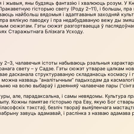
ныя і жывыя, яны будзяць фантазію і хвалююць розум. У 
ракаветную гісторыю свету (Роду 2–11), і большы, пра 
ліваюць найбольш вядомыя і адаптаваныя заходняй куль
 пра вялікую паводку і пра недабудаваную вежу ды змяш
іным сюжэтам. Гэты сюжэт разгортваецца ў паслядоўнас
ях Старажытнага Блізкага Усходу.
у 2–3, чалавечыя істоты набываюць рэальныя характары
анага свету – у Садзе. Гэты сюжэт утварае цалкам нов
чвае дасканала структураваную складанасць космасу і г
та можна назваць “аналітычным” падыходам да касмалогіі
ыню на волю выбараў і дзеянняў чалавечае пары (“сінт
туры, але, парадаксальна, і самы невядомы. Культура
пр
ыпу. Кожны памятае гісторыю пра Еву, якую Бог ствары
іласофскіх тэкстаў, безліч твораў выяўленчага мастацт
абрыну завуць адамавай, і раслінка з назваю адамава р