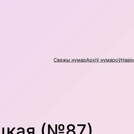
Свежы нумар
Архіў нумароў
Наві
цкая (№87)