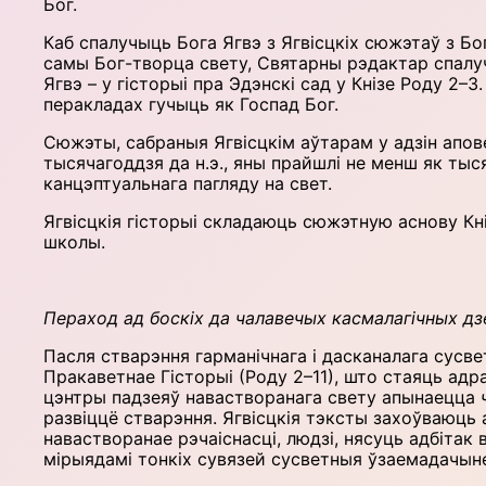
Бог.
Каб спалучыць Бога Ягвэ з Ягвісцкіх сюжэтаў з Бог
самы Бог-творца свету, Святарны рэдактар спалучы
Ягвэ – у гісторыі пра Эдэнскі сад у Кнізе Роду 2–3. 
перакладах гучыць як Госпад Бог.
Сюжэты, сабраныя Ягвісцкім аўтарам у адзін апов
тысячагоддзя да н.э., яны прайшлі не менш як тыс
канцэптуальнага пагляду на свет.
Ягвісцкія гісторыі складаюць сюжэтную аснову Кн
школы.
Пераход ад боскіх да чалавечых касмалагічных дз
Пасля стварэння гарманічнага і дасканалага сусве
Пракаветнае Гісторыі (Роду 2–11), што стаяць адр
цэнтры падзеяў нава­створанага свету апынаецца
развіццё стварэння. Ягвісцкія тэксты захоўваюць
навастворанае рэчаіснасці, людзі, нясуць адбітак
мірыядамі тонкіх сувязей сусветныя ўзаемадачынен