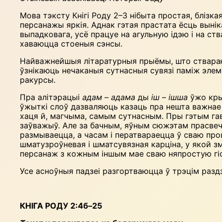
Мова тэксту Кнігі Роду 2–3 нібыта простая, блізк
персанажы яркія. Аднак гэтая прастата ёсць выні
выпадковага, усё працуе на агульную ідэю і на с
хаваюцца стоеныя сэнсы.
Найважнейшыя літаратурныя прыёмы, што ствараюць
ўзнікаюць нечаканыя сутнасныя сувязі паміж элем
ракурсы.
Пра алітэрацыі
адам
–
адама
ды
іш
–
ішша
ўжо крых
ўжыткі слоў дазваляюць казаць пра нешта важнае 
хаця й, магчыма, самым сутнасным. Пры гэтым гав
заўважыў. Але за бачным, яўным сюжэтам прасвечв
размываецца, а часам і ператвараецца ў сваю проц
шматузроўневая і шматсувязная карціна, у якой зм
персанаж з кожным іншым мае сваю няпростую гі
Усе асноўныя падзеі разгортваюцца ў трэцім раздз
КНІГА РОДУ 2:4б–25