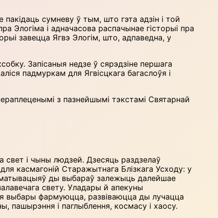
 пакідаць сумневу ў тым, што гэта адзін і той
пра Элогіма і адначасова распачынае гісторыі пра
сторыі завецца Ягвэ Элогім, што, адпаведна, у
собку. Запісаныя недзе ў сярэдзіне першага
аліся падмуркам для Ягвісцкага багаслоўя і
 пераплеценымі з пазнейшымі тэкстамі Святарнай
а свет і чыны людзей. Дзесяць раздзелаў
ю для касмагоній Старажытнага Блізкага Усходу: у
ў, матывацыяў ды выбараў залежыць далейшае
чалавечага свету. Уладары й апекуны
хнія выбары фармуюцца, развіваюцца ды лучацца
ы, пашырэння і паглыблення, космасу і хаосу.