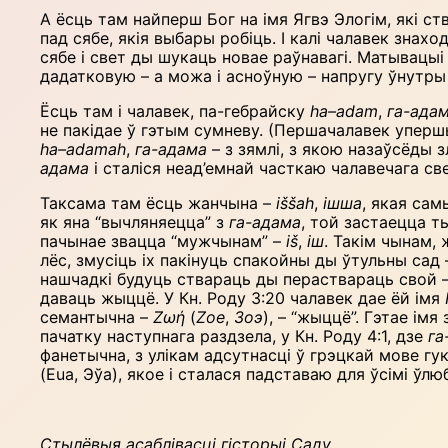
А ёсць там найперш Бог на імя Ягвэ Элогім, які ст
пад сябе, якія выбары робіць. І калі чалавек зна
сябе і свет ды шукаць новае раўнавагі. Матывацыі
дадатковую – а можа і асноўную – напругу ўнутры
Ёсць там і чалавек, па-гебрайску
ha
–
adam
,
га-ада
не пакідае ў гэтым сумневу. (Першачалавек уперш
ha
–
adamah
,
га-адама
– з зямлі, з якою назаўсёды 
адама
і сталіся неад’емнай часткаю чалавечага све
Таксама там ёсць жанчына –
i
šš
ah
,
ішша
, якая сам
як яна “вычляняецца” з
га-адама
, той застаецца т
пачынае звацца “мужчынам” –
i
š
,
іш
. Такім чынам,
лёс, змусіць іх пакінуць спакойны ды ўтульны сад 
нашчадкі будуць ствараць ды пераствараць свой – 
даваць жыццё. У Кн. Роду 3:20 чалавек дае ёй імя
семантычна –
Ζωή
(
Zoe
,
Зоэ
), – “жыццё”. Гэтае ім
пачатку наступнага раздзела, у Кн. Роду 4:1, дзе
га
фанетычна, з улікам адсутнасці ў грэцкай мове гуку
(Eua, Эўа), якое і сталася падставаю для ўсімі ўлю
Стылёвыя асаблівасці гісторыі Саду