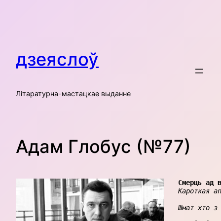
Skip
to
content
дзеяслоў
Літаратурна-мастацкае выданне
Адам Глобус (№77)
Кароткая ап
Шмат хто з