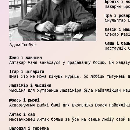
Бронік і ж
Пажарны Бр
Юра і рова
Скульптар 
Казік і ма
Слесар Каз
Саша і бац
Адам Глобус
Настаўнік 
Жэня і жанчына
Аптэкар Жэня закахаўся ў прадавачку Косцю. Ён хадзіў
Ігар і цыгарэта
Шмат хто не можа кінуць курыць, бо любіць тытунёвы д
Ладзімір і чысціня
Чысціня для хутаранца Ладзіміра была найвялікшай каш
Юрась і рыбкі
Акварыумныя рыбкі былі для школьніка Юрася найвялікш
Антак і сад
Местачковец Антак больш за ўсё на свеце любіў свой в
Валодзя і гарэлка