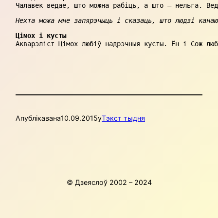
Чалавек ведае, што можна рабіць, а што – нельга. Вед
Нехта можа мне запярэчыць і сказаць, што людзі канаю
Цімох і кусты
Акварэліст Цімох любіў надрэчныя кусты. Ён і Сож люб
Апублікавана
10.09.2015
у
Тэкст тыдня
© Дзеяслоў 2002 – 2024