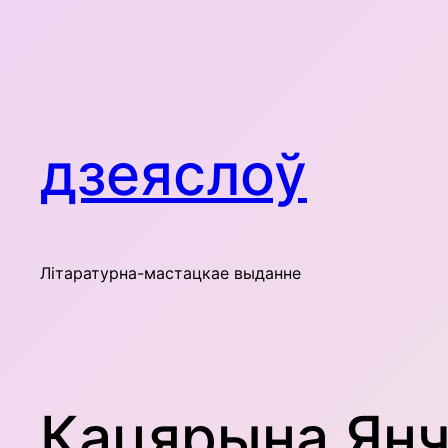
Skip
to
content
дзеяслоў
Літаратурна-мастацкае выданне
Кацярына Янч