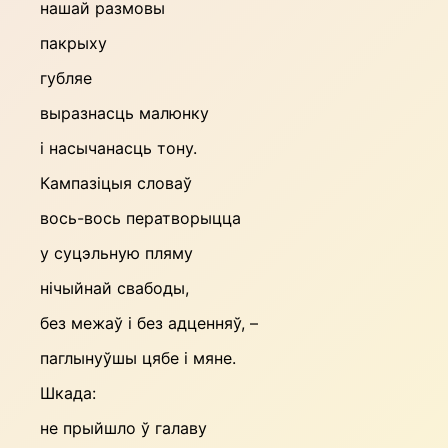
нашай размовы
пакрыху
губляе
выразнасць малюнку
і насычанасць тону.
Кампазіцыя словаў
вось-вось ператворыцца
у суцэльную пляму
нічыйнай свабоды,
без межаў і без адценняў, –
паглынуўшы цябе і мяне.
Шкада:
не прыйшло ў галаву