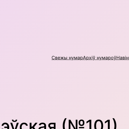
Свежы нумар
Архіў нумароў
Наві
эўская (№101)