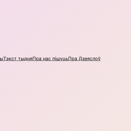
ны
Тэкст тыдня
Пра нас пішуць
Пра Дзеяслоў