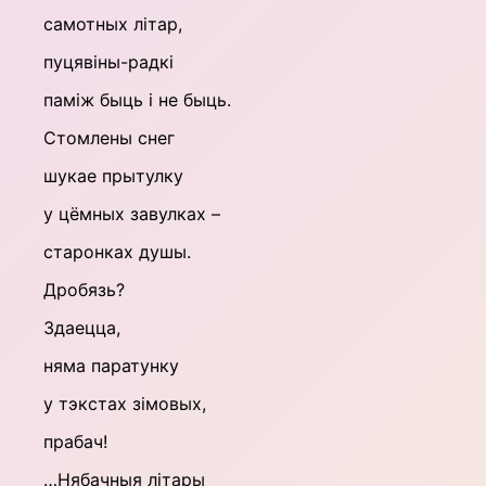
самотных літар,
пуцявіны-радкі
паміж быць і не быць.
Стомлены снег
шукае прытулку
у цёмных завулках –
старонках душы.
Дробязь?
Здаецца,
няма паратунку
у тэкстах зімовых,
прабач!
…Нябачныя літары