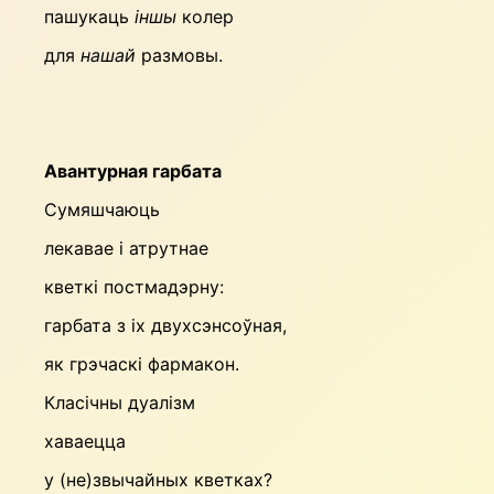
пашукаць
іншы
колер
для
нашай
размовы.
Авантурная гарбата
Сумяшчаюць
лекавае і атрутнае
кветкі постмадэрну:
гарбата з іх двухсэнсоўная,
як грэчаскі фармакон.
Класічны дуалізм
хаваецца
у (не)звычайных кветках?