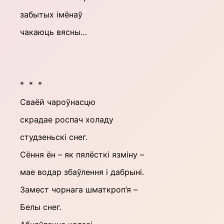
забытых імёнаў
чакаюць вясны…
* * *
Сваёй чароўнасцю
скрадае роспач холаду
студзеньскі снег.
Сёння ён – як пялёсткі язміну –
мае водар збаўлення і дабрыні.
Замест чорнага шматкроп’я –
Белы снег.