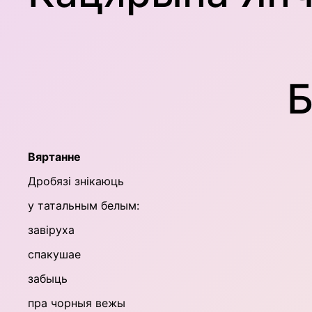
Б
Вяртанне
Дробязі знікаюць
у татальным белым:
завіруха
спакушае
забыць
пра чорныя вежы