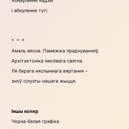
Абнаўленне надзеі
і абнуленне тугі.
* * *
Амаль вясна. Памежжа прадчуванняў.
Архітэктоніка імклівага святла.
Ля берага няспыннага вяртання –
зноў сілуэты нашага жыцця.
Іншы колер
Чорна-белая графіка