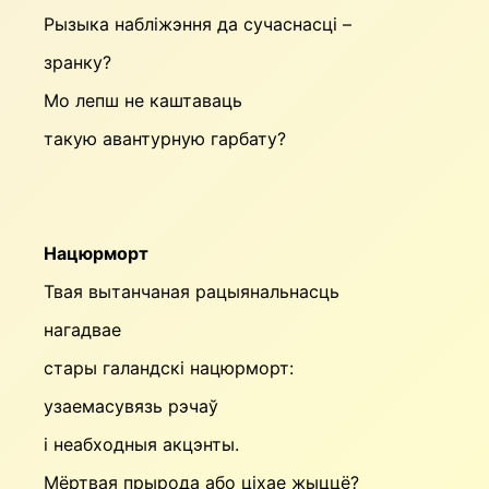
Рызыка набліжэння да сучаснасці –
зранку?
Мо лепш не каштаваць
такую авантурную гарбату?
Нацюрморт
Твая вытанчаная рацыянальнасць
нагадвае
стары галандскі нацюрморт:
узаемасувязь рэчаў
і неабходныя акцэнты.
Мёртвая прырода або ціхае жыццё?