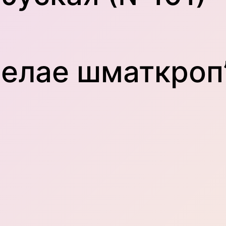
елае шматкроп