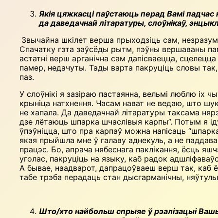
Якія цяжкасці паўстаюць перад Вамі падчас 
да даведачнай літаратуры, слоўнікаў, энцы
Звычайна шкілет верша прыхо­дзіць сам, незразум
Спачатку гэта заўсёды рытм, пэўны вершаваны пам
астатні верш арганічна сам дапісваецца, сцелецца 
памер, недачуты. Тады варта пакруціць словы так,
паз.
У слоўнікі я зазіраю пастаянна, вель­мі люблю іх 
крыніца натхнення. Часам нават не ведаю, што шу
не хапала. Да даведачнай літаратуры таксама нярэ
дзе лётаюць шпарка шчаслівыя карпы”. Потым я іду
ўпэўніцца, што пра карпаў можна напісаць “шпарка
якая прыйшла мне ў галаву аднекуль, а не паддав
працэс. Бо, апрача нябеснага паклікання, ёсць я
уголас, пакруціць на языку, каб радок адшліфаваў
А бывае, наадварот, дапрацоўваеш верш так, каб ё
табе трэба перадаць стан дысгарманічны, няўтульн
Што/хто найбольш спрыяе ў рэалізацыі Ваш