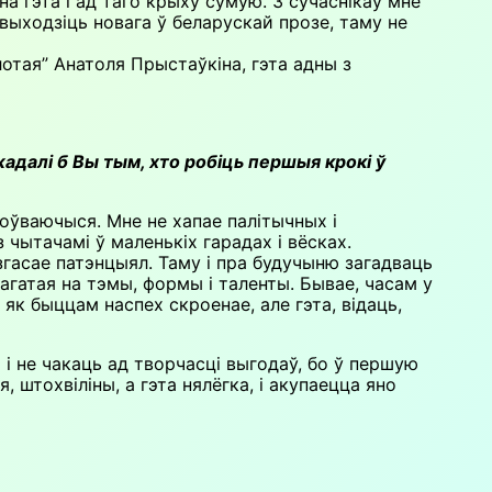
а гэта і ад таго крыху сумую. З сучаснікаў мне
выходзіць новага ў беларускай прозе, таму не
отая” Анатоля Прыстаўкіна, гэта адны з
жадалі б Вы тым, хто робіць першыя крокі ў
соўваючыся. Мне не хапае палітычных і
 чытачамі ў маленькіх гарадах і вёсках.
згасае патэнцыял. Таму і пра будучыню загадваць
агатая на тэмы, формы і таленты. Бывае, часам у
 як быццам наспех скроенае, але гэта, відаць,
і не чакаць ад творчасці выгодаў, бо ў першую
 штохвіліны, а гэта нялёгка, і акупаецца яно