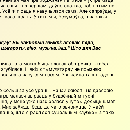
чыя сшыткі з вершамі даўно спаліла, каб потым не
. Усё ж пісаць я навучылася сама. Але сапраўды, у
цягвала пісаць. У гэтым я, безумоўна, шчаслівы
даў” Вы найбольш звыклі: аловак, пяро,
цыгарэты, віно, музыка, інш.? Што для Вас
хнічна гэта можа быць аловак або ручка і любая
 згубілася. Ніякіх стымулятараў не прызнаю
 вольнага часу сам-насам. Звычайна такія гадзіны
ю больш за ўсё ўранні. Начэй баюся і не давяраю
атрымалася вырваць у будзённай мітусні і
ення, у мяне ўжо назбіралася ўнутры досыць шмат
ць. Мне заўжды ёсць да чаго звярнуцца ў маёй
уванне, што я раблюся суцэльным клубком з такіх