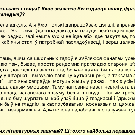
напісання твора? Якое значэнне Вы надаеце слову, фра
клапедыяў?
ела адкуль. А я ўжо толькі дапрацоўваю дэталі, апрана
ер. Як толькі ўдаецца дакладна пачуць неабходны паме
як радно. Калі нешта зусім не ідзе або ідзе пакутліва,
 каб яны сталі ў патрэбнай паслядоўнасці, і верш цалк
чытаць, яшчэ са школь­ных гадоў я з’яўляюся фанатам у
каю там, бывае, проста рандомна праглядаю старонкі
sl
дка даводзіцца звяртацца, бо мне важна быць рэалістычн
 ў інтэрнэт і вывучаю табліцу хуткасці рыб, а таксам
” і што яны сапраўды могуць жыць у рэках. І так з ус
ацца адным эмоцыям. Таму напісанне нават невялікага в
шчэ праца чалавечага розуму, без яго нікуды. Потым тр
ся, не быў шурпатым, каб упэўніцца ў гладкасці і “дрыж
н быў не гладкім, а каструбаватым, коснаязыкім, цяжка 
ы, ненармальны. Адмыслова падабраныя спалучэнні гука
ых літаратурных за­думаў? Што/хто найбольш перашка