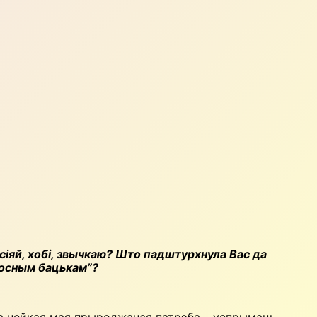
іяй, хобі, звычкаю? Што падштурхнула Вас да
росным бацькам”?
гэта нейкая мая прыроджаная патрэба – успрымаць