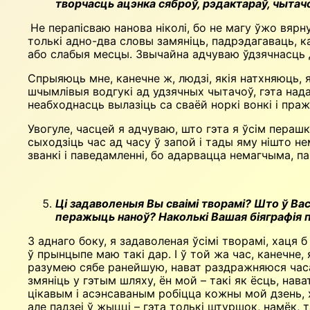
творчасць ацэнка сяброў, рэдактараў, чытачо
Не перапісваю нанова ніколі, бо не магу ўжо вярн
толькі адно-два словы замяніць, падрэдагаваць, к
або слабыя месцы. Звычайна адчуваю ўдзячнасць 
Спрыяюць мне, канечне ж, людзі, якія натхняюць, 
шчымлівыя водгукі ад удзячных чытачоў, гэта над
неабходнасць вылазіць са сваёй норкі вонкі і пр
Увогуле, часцей я адчуваю, што гэта я ўсім перашк
сыходзіць час ад часу ў запой і тады яму нішто н
званкі і паведамленні, бо адарвацца немагчыма, па
Ці задаволеныя Вы сваімі творамі? Што ў Ва
перажыць наноў? Наколькі Вашая біяграфія п
З аднаго боку, я задаволеная ўсімі творамі, хаця 
ў прынцыпе маю такі дар. І ў той жа час, канечне
разумею сябе ранейшую, нават раздражняюся часам
змяніць у гэтым шляху, ён мой – такі як ёсць, на
цікавым і асэнсаваным робіцца кожны мой дзень, х
але падзеі ў жыцці – гэта толькі штуршок, намёк, т