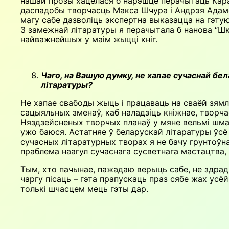
нашай прозы хацелася б нарэшце перачытаць Каратк
даспадобы творчасць Макса Шчура і Андрэя Адамов
магу сабе дазволіць экспертна выказацца на гэтую
З замежнай літаратуры я перачытала б нанова “Шк
найважнейшых у маім жыцці кніг.
Чаго, на Вашую думку, не хапае сучаснай бел
літаратуры?
Не хапае свабоды жыць і працаваць на сваёй зямлі
сацыяльных зменаў, каб наладзіць кніжнае, творча
Няздзейсненых творчых планаў у мяне вельмі шмат,
ужо баюся. Астатняе ў беларускай літаратуры ўсё 
сучасных літаратурных творах я не бачу грунтоўнасц
праблема наагул сучаснага сусветнага мастацтва, 
Тым, хто пачынае, пажадаю верыць сабе, не здрад
чаргу пісаць – гэта прапускаць праз сябе жах усёй
толькі шчасцем мець гэты дар.