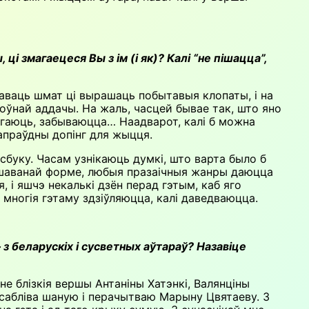
ці змагаецеся Вы з ім (і як)? Калі “не пішацца”,
рацаваць шмат ці вырашаць побытавыя клопаты, і на
поўнай аддачы. На жаль, часцей бывае так, што яно
збягаюць, забываюцца… Наадварот, калі б можна
апраўдны допінг для жыцця.
сбуку. Часам узнікаюць думкі, што варта было б
ершаванай форме, любыя празаічныя жанры даюцца
, і яшчэ некалькі дзён перад гэтым, каб яго
, многія гэтаму здзіўляюцца, калі даведваюцца.
з беларускіх і сусветных аўтараў? Назавіце
не блізкія вершы Антаніны Хатэнкі, Валянціны
асабліва шаную і перачытваю Марыну Цвятаеву. З