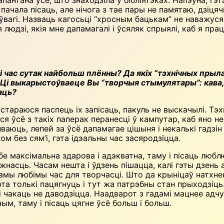
 пачала пісаць, але нічога з тае пары не памятаю, дзіця
ўвагі. Назваць кагосьці “хросным бацькам” не наважуся
лю­дзі, якія мне дапамагалі і ўсяляк спрыялі, каб я пра
час сутак найбольш плённы? Да якіх “тэхнічных прыла
 Ці выкарыстоўваеце Вы “творчыя стымулятары”: кава, 
саць?
 стараюся паспець іх запісаць, пакуль не выскачылі. Тэ
я ўсё з такіх паперак перанесці ў кампутар, каб яно не
ваюць, лепей за ўсё дапамагае цішыня і некалькі гадзін
ом без сям’і, гэта ідэальны час засяродзіцца.
бе максімальна здарова і адэкватна, таму і пісаць любл
жнасць. Часам нешта і ўдзень пішацца, калі гэты дзень 
 самы любімы час для творчасці. Што да крыніцаў натхн
арта толькі пацягнуць і тут жа патрэбны стан прыходзі
і чакаць не даводзіцца. Наадварот з гадамі мацнее адч
ым, таму і пісаць цягне ўсё больш і больш.