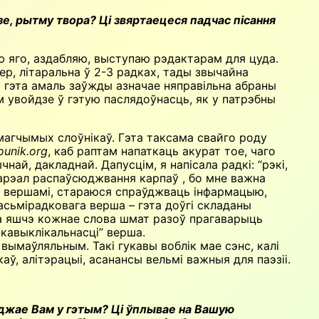
зе, рытму твора? Ці звяртаецеся падчас пісання
ю яго, аздабляю, выступаю рэдактарам для цуда.
р, літаральна ў 2-3 радках, тады звычайна
 то гэта амаль заўжды азначае няправільна абраны
ам увойдзе ў гэтую паслядоўнасць, як у патрэбны
семагчымых слоўнікаў. Гэта таксама свайго роду
ounik.org
, каб раптам напаткаць акурат тое, чаго
ай, дакладнай. Дапусцім, я напісала радкі: “рэкі,
а арэал распаўсюджвання карпаў , бо мне важна
імі вершамі, стараюся спраўджваць інфармацыю,
асьмірадковага верша – гэта доўгі складаны
эба яшчэ кожнае слова шмат разоў прагаварыць
ыкавыклікальнасці” верша.
вымаўляльным. Такі гукавы воблік мае сэнс, калі
ў, алітэрацыі, асанансы вельмі важныя для паэзіі.
джае Вам у гэтым? Ці ўплывае на Вашую