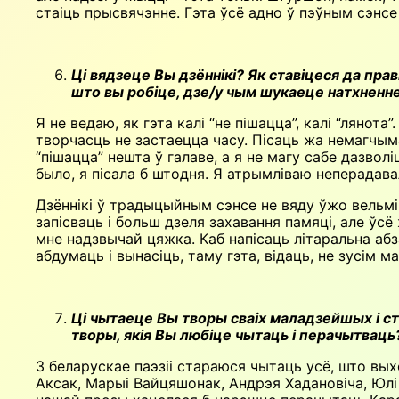
стаіць прысвячэнне. Гэта ўсё адно ў пэўным сэнсе 
Ці вядзеце Вы дзённікі? Як ставіцеся да праві
што вы робіце, дзе/у чым шукаеце натхненн
Я не ведаю, як гэта калі “не пішац­ца”, калі “лян
творчасць не застаецца часу. Пісаць жа немагчыма
“пішацца” нешта ў галаве, а я не магу сабе дазвол
было, я пісала б штодня. Я атрымліваю неперадав
Дзённікі ў традыцыйным сэнсе не вяду ўжо вельмі 
запісваць і больш дзеля захавання памяці, але ў
мне надзвычай цяжка. Каб напісаць літаральна абза
абдумаць і вынасіць, таму гэта, відаць, не зусім 
Ці чытаеце Вы творы сваіх маладзейшых і ст
творы, якія Вы любіце чытаць і перачытваць?
З беларускае паэзіі стараюся чытаць усё, што вых
Аксак, Марыі Вайцяшонак, Андрэя Хадановіча, Юлі