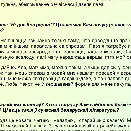
гульня, абыгрыванне рэчаіснасці дзеля паэзіі.
ла: “Ні дня без радка”? Ці знаёмае Вам пачуццё ляноты, 
е?
ота”. Не пішацца звычайна толькі таму, што даводзіцца п
 між іншым, паралельна са справамі. Паэзія патрабуе 
іць спыніцца, засяродзіцца і запісаць, радкі знікаюць, 
альную асалоду, калі магу нараджаць вершы, гэта мой с
даўно. Але, магчыма, можна такімі лічыць допісы ў фэй
сё ж такі мець справы з мовай мне нашмат прасцей у в
ц, мне можа спатрэбіцца гадзіна-дзве, а то і палова дня
маё. Любы тэкст не ў вершаванай форме для мяне пакута
арэйшых калегаў? Хто з творцаў Вам найбольш блізкі – 
 Ці ёсць такія ў сучаснай беларускай літаратуры?
одзіць новага, чытаю і маладых, і старэйшых калегаў. М
 Цімафеевай і іншых. З сусветнай паэзіі па-ранейшаму 