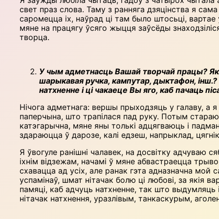
свет праз слова. Таму з ранняга дзяцінства я сама
саромецца іх, наўрад ці там было штосьці, вартае 
мяне на працягу ўсяго жыцця заўсёды знаходзіліся 
творца.
У чым адметнасць Вашай творчай працы? Які 
шарыкавая ручка, кампутар, дыктафон, інш.?
натхненне і ці чакаеце Вы яго, каб пачаць пі
Нічога адметнага: вершы прыхо­дзяць у галаву, а я
паперчына, што трапілася пад руку. Потым стараюс
катэгарычна, мяне яны толькі адцягваюць і падман
здараюцца ў дарозе, калі едзеш, напрыклад, цягнік
Я ўвогуле ранішні чалавек, на досвітку адчуваю ся
іхнім відзежам, начамі ў мяне абвастраецца трыво
схавацца ад усіх, але ранак гэта адназначна мой
успамінаў, шмат нітачак болю ці любові, за якія в
памяці, каб адчуць натхненне, так што выдумляць 
нітачак натхнення, уразлівым, танкаскурым, аголен