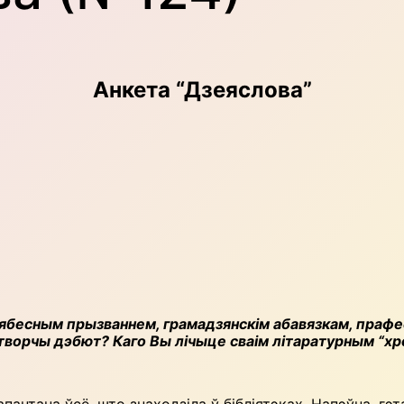
Анкета “Дзеяслова”
ябесным прызваннем, грамадзянскім абавязкам, прафес
 творчы дэбют? Каго Вы лічыце сваім літаратурным “х
пантана ўсё, што знаходзіла ў бібліятэках. Напэўна, 