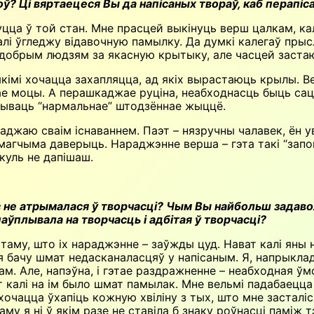
ў? Ці вяртаецеся Вы да напісаных твораў, каб перапіса
уцца ў той стан. Мне прасцей выкінуць верш цалкам, ка
алі ўгледжу відавочную памылку. Да думкі калегаў пры
добрым людзям за якасную крытыку, але часцей застаю
якімі хочацца захапляцца, ад якіх вырастаюць крылы. 
ае моцы. А перашкаджае руціна, неабходнасць быць са
ажываць “нармальнае” штодзённае жыццё.
аджаю сваім існаваннем. Паэт – нязручны чалавек, ён ув
емагчыма даверыць. Нараджэнне верша – гэта такі “запой
куль не дапішаш.
с не атрымалася ў творчасці? Чым Вы найбольш задавол
аўплывала на творчасць і адбітая ў творчасці?
б таму, што іх нараджэнне – заўжды цуд. Нават калі яны
, я бачу шмат недасканаласцяў у напісаным. Я, напрыкла
. Але, напэўна, і гэтае раздражненне – неабходная ўмо
ват калі на ім было шмат памылак. Мне вельмі падабаец
очацца ўхапіць кожную хвіліну з тых, што мне засталіс
аму я ні ў якім разе не ставіла б знаку роўнасці паміж