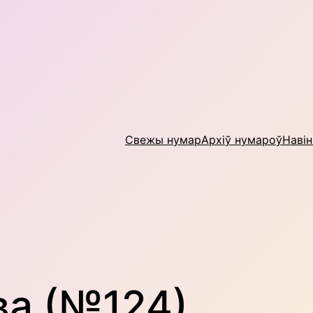
Свежы нумар
Архіў нумароў
Наві
ва (№124)