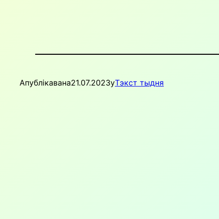
Апублікавана
21.07.2023
у
Тэкст тыдня