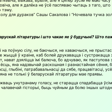
евіча, Быкава, Брыля, але я цяпер зусім не маю часу н
іча, але я далёка не ўсё паспяваю чытаць з таго, што 
 тэму.
олу для дураков” Сашы Сакалова і “Ночевала тучка зол
арускай літаратуры і што чакае яе ў будучыні? Што па
 на поўную сілу, не баючыся, не хаваючыся, не прыста
е жыццё ў краіне, каб болей друкавацца і сустракацца з
 нават дзяліцца імі балюча, бо адчуваю, як паступова 
ёсць, яна надзвычай раскошная і разнастайная сёння, б
і, глыбіні, патрабавальнасці да сябе, працавітасці, усё
яна не толькі ў беларускай літаратуры мае праявы.
жваць унутранаму голасу, не старацца спадабацца ўсім 
 чалавечай гісторыі, быць чуйным да болю іншых штодня,