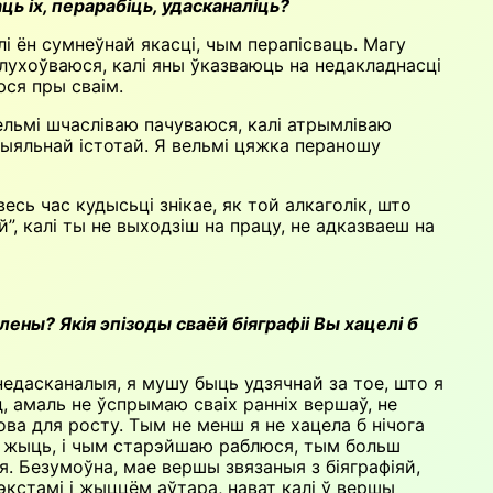
ць іх, перарабіць, удасканаліць?
лі ён сумнеўнай якасці, чым перапісваць. Магу
слухоўваюся, калі яны ўказваюць на недакладнасці
ся пры сваім.
Вельмі шчасліваю пачуваюся, калі атрымліваю
цыяльнай істотай. Я вельмі цяжка пераношу
есь час кудысьці знікае, як той алкаголік, што
”, калі ты не выходзіш на працу, не адказваеш на
ены? Якія эпізоды сваёй біяграфіі Вы хацелі б
 недасканалыя, я мушу быць удзячнай за тое, што я
д, амаль не ўспрымаю сваіх ранніх вершаў, не
ва для росту. Тым не менш я не хацела б нічога
ца жыць, і чым старэйшаю раблюся, тым больш
я. Безумоўна, мае вершы звязаныя з біяграфіяй,
 тэкстамі і жыццём аўтара, нават калі ў вершы