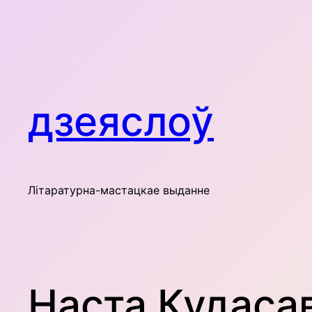
Skip
to
content
дзеяслоў
Літаратурна-мастацкае выданне
Наста Кудаса