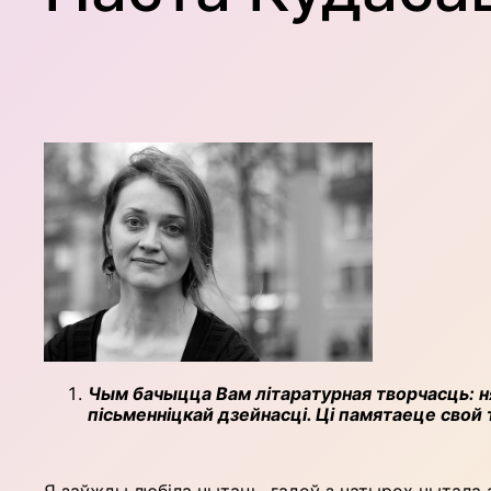
Чым бачыцца Вам літаратурная творчасць: н
пісьменніцкай дзейнасці. Ці памятаеце свой
Я заўжды любіла чытаць, гадоў з чатырох чытала а