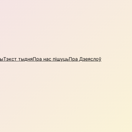
ны
Тэкст тыдня
Пра нас пішуць
Пра Дзеяслоў