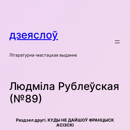
Skip
to
content
дзеяслоў
Літаратурна-мастацкае выданне
Людміла Рублеўская
(№89)
Раздзел другі. КУДЫ НЕ ДАЙШОЎ ФРАНЦЫСК
АСІЗСКІ