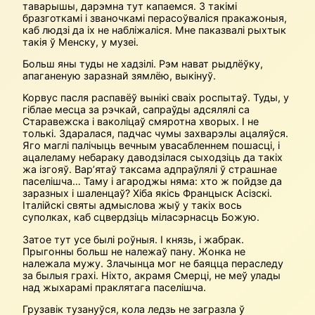
таварышы, дарэмна тут капаемся. З такімі
бразготкамі і званочкамі перасоўваліся пракажоныя,
каб людзі да іх не набліжаліся. Мне паказвалі рыхтык
такія ў Менску, у музеі.
Больш яны туды не хадзілі. Рэм нават рыдлёўку,
апаганеную заразнай зямлёю, выкінуў.
Корвус пасля распавёў вынікі сваіх роспытаў. Туды, у
гіблае месца за рэчкай, сапраўды адсялялі са
Старавежска і ваколіцаў смяротна хворых. І не
толькі. Здаралася, падчас чумы захварэлы ацаляўся.
Яго маглі палічыць вечным увасабленнем пошасці, і
ацалеламу небараку даводзілася сыходзіць да такіх
жа ізгояў. Вар’ятаў таксама адпраўлялі ў страшнае
паселішча… Таму і агароджы няма: хто ж пойдзе да
заразных і шаленцаў? Хіба якісь Францыск Асізскі.
Італійскі святы адмыслова жыў у такіх вось
суполках, каб сцвердзіць міласэрнасць Божую.
Затое тут усе былі роўныя. І князь, і жабрак.
Прыгонны больш не належаў пану. Жонка не
належала мужу. Злачынца мог не баяцца пера­следу
за былыя грахі. Ніхто, акрамя Смерці, не меў улады
над жыхарамі праклятага паселішча.
Грузавік тузануўся, кола ледзь не загразла ў