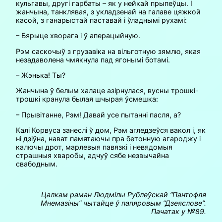
кульгавы, другі гарбаты – як у нейкай прыпеўцы. І
жанчына, танклявая, з укладзенай на галаве цяжкой
касой, з ганарыстай паставай і ўладнымі рухамі:
– Бярыце хворага і ў аперацыйную.
Рэм саскочыў з грузавіка на вільготную зямлю, якая
незадаволена чмякнула пад ягонымі ботамі.
– Жэнька! Ты?
Жанчына ў белым халаце азірнулася, вусны трошкі-
трошкі кранула былая шчырая ўсмешка:
– Прывітанне, Рэм! Давай усе пытанні пасля, а?
Калі Корвуса занеслі ў дом, Рэм агледзеўся вакол і, як
ні дзіўна, нават памятаючы пра бетонную агароджу і
калючы дрот, марлевыя павязкі і невядомыя
страшныя хваробы, адчуў сябе незвычайна
свабодным.
Цалкам раман Людмілы Рублеўскай “Пантофля
Мнемазіны” чытайце ў папяровым “Дзеяслове”.
Пачатак у №89.