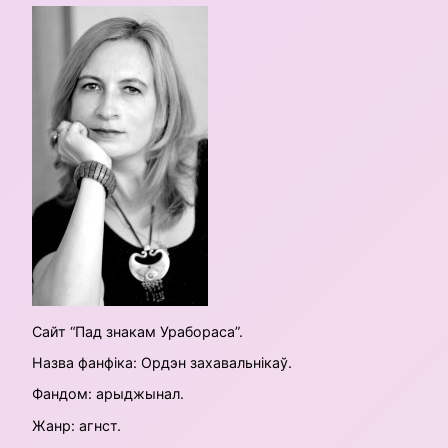
Сайт “Пад знакам Урабораса”.
Назва фанфіка: Ордэн захавальнікаў.
Фандом: арыджынал.
Жанр: агнст.