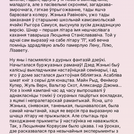
маладога, але з пасівелымі скронямі, загадкава-
змрочнага, гэткае ўпрыгожванне, тады яшчэ
барвовага колеру. Жэнька Равіновіч, ужо тады
закаханая ў старшыню школьнай камсамольскай
ячэйкі Рыгора Самуся, высунула зусім дэкадэнцкую
версію. Шнар – першая літара імя нешчаслівага
кахання таварыша Люцыяна Станіслававіча. Той у
адчаі сам выразаў на сабе літару “Л”, каб вечна
помніць здрадлівую альбо памерлую Лену, Лілю,
Лізавету.
Ну яны і пасмяяліся з дурных фантазій дзеўкі.
Начыталася буржуазных раманаў! Дзед Жэнькі быў
калісьці выкладчыкам настаўніцкай семінарыі, і ад
яго ў доме засталася дыхтоўная бібліятэка. Асабліва
шмат кніг з серыі для юнацтва. Майн Рыд, Фенімор
Купер, Жуль Верн, Вальтэр Скот, Аляксандр Дзюма…
Усе з іхняй кампаніі час ад часу выпрошвалі ў
аднакласніцы томікі ў скураных пацёртых вокладках,
з яцямі і непралетарскай рамантыкай. Ясна, што
Жэнька, сінявокая, таненькая, пышнавалосая, была
самай начытанай, хаця яе версія пра выразаную на
шчацэ літару не прыжылася. Але спытаць пра
паходжанне прыкметы ў настаўніка не наважыліся.
Так, з Люцыянам Корвусам было цікава. І на ўроках,
дзе расказвалася пра незычайныя эксперыменты з