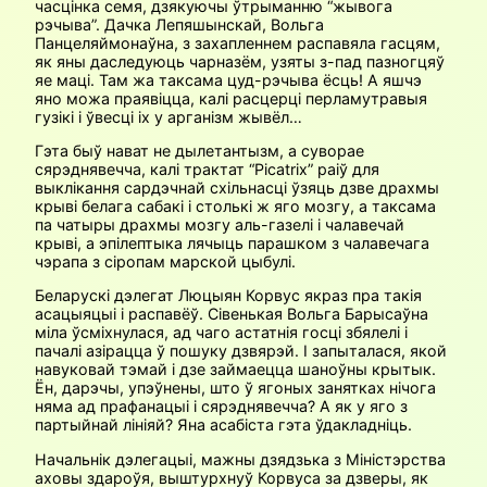
часцінка семя, дзякуючы ўтрыманню “жывога
рэчыва”. Дачка Лепяшынскай, Вольга
Панцеляймонаўна, з захапленнем распавяла гасцям,
як яны даследуюць чарназём, узяты з-пад пазногцяў
яе маці. Там жа таксама цуд-рэчыва ёсць! А яшчэ
яно можа праявіцца, калі расцерці перламутравыя
гузікі і ўвесці іх у арганізм жывёл…
Гэта быў нават не дылетантызм, а суворае
сярэднявечча, калі трактат “Picatrix” раіў для
выклікання сардэчнай схільнасці ўзяць дзве драхмы
крыві белага сабакі і столькі ж яго мозгу, а таксама
па чатыры драхмы мозгу аль-газелі і чалавечай
крыві, а эпілептыка лячыць парашком з чалавечага
чэрапа з сіропам марской цыбулі.
Беларускі дэлегат Люцыян Корвус якраз пра такія
асацыяцыі і распавёў. Сівенькая Вольга Барысаўна
міла ўсміхнулася, ад чаго астатнія госці збялелі і
пачалі азірацца ў пошуку дзвярэй. І запыталася, якой
навуковай тэмай і дзе займаецца шаноўны крытык.
Ён, дарэчы, упэўнены, што ў ягоных занятках нічога
няма ад прафанацыі і сярэднявечча? А як у яго з
партыйнай лініяй? Яна асабіста гэта ўдакладніць.
Начальнік дэлегацыі, мажны дзядзька з Міністэрства
аховы здароўя, выштурхнуў Корвуса за дзверы, як