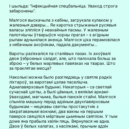
І шыльда: “Інфекцыйная спецбальніца. Уваход строга
забаронены”.
Малгося выскачыла з кабіны, загрукала кулаком у
жалезныя дзверы… Яе каротка стрыжаныя русявыя
валасы зліпліся ў неахайныя пасмы. У жалезным
палотнішчы ўтварыўся чорны прагал – з агідным
рыпам адчынілася акенца. Малгося ціха перамовілася
з нябачным ахоўнікам, падала дакументы…
Вароты раз’ехаліся па сталёвых пазах. Іх ахоўвалі
двое ўзброеных салдат, але, што палохала больш за
зброю – у белых марлевых павязках на тварах. Што
за праклятае месца?
Наколькі можна было разгледзець у святле рэдкіх
ліхтароў, за варотамі цэлае паселішча.
Аднапавярховыя будынкі. Некаторыя – са светлай
сучаснай цэглы, а былі цёмныя, з вялікімі аркамі-
ўваходамі, магчыма, былыя панскія стайні. Малгося
спыніла машыну перад адзіным двухпавярховым
будынкам – нецікавы светлы простакутнік з
закратаванымі вокнамі, два вакны на першым
паверсе свяціліся мёртвым цьмяным святлом. У тым
доме яна прабыла хвілін пяць. Вярнулася не адна.
Двое ў белых халатах, з насілкамі, прычым адзін