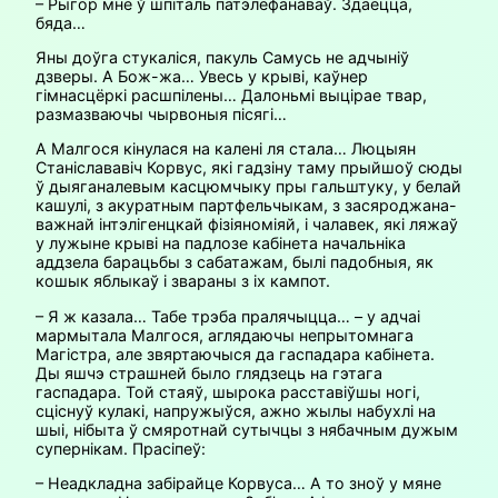
– Рыгор мне ў шпіталь патэлефанаваў. Здаецца,
бяда…
Яны доўга стукаліся, пакуль Самусь не адчыніў
дзверы. А Бож-жа… Увесь у крыві, каўнер
гімнасцёркі расшпілены… Далоньмі выцірае твар,
размазваючы чырвоныя пісягі…
А Малгося кінулася на калені ля стала… Люцыян
Станіслававіч Корвус, які гадзіну таму прыйшоў сюды
ў дыяганалевым касцюмчыку пры гальштуку, у белай
кашулі, з акуратным партфельчыкам, з засяроджана-
важнай інтэлігенцкай фізіяноміяй, і чалавек, які ляжаў
у лужыне крыві на падлозе кабінета начальніка
аддзела барацьбы з сабатажам, былі падобныя, як
кошык яблыкаў і звараны з іх кампот.
– Я ж казала… Табе трэба пралячыцца… – у адчаі
мармытала Малгося, аглядаючы непрытомнага
Магістра, але звяртаючыся да гаспадара кабінета.
Ды яшчэ страшней было глядзець на гэтага
гаспадара. Той стаяў, шырока расставіўшы ногі,
сціснуў кулакі, напружыўся, ажно жылы набухлі на
шыі, нібыта ў смяротнай сутычцы з нябачным дужым
супернікам. Прасіпеў:
– Неадкладна забірайце Корвуса… А то зноў у мяне