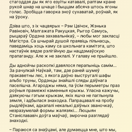
стагоддзя ды як яго езуіты катавалі, раптам кране
рукой шнар на шчаце і быццам абсячэ штось ягоны
голас. Зробіцца гаворка зноў сухаватай, роўнай, як
на ўроку.
Дзіва што, з іх чацвярых – Рэм Цвічок, Жэнька
Равіновіч, Малгажата Ракуцкая, Рыгор Самусь,
рыцараў Ордэна захавальнікаў, – любы мог закласці
Магістра. Са шчырай душой праявіць пільнасць,
паведаміць хоць каму са школьнага камітэта, што
настаўнік вядзе рэлігійную ды нацдэмаўскую
прапаганду. Але ж не заклалі. У галаву не прыйшло.
Ды аднойчы раскопкі давялося перапыніць самім…
За рачулкай Наўкай, там, дзе раней шумеў
пракаветны лес, з якога даўно выстругалі шафы
альбо труны, Ордэнцы знайшлі сляды дзіўнага
паселішча. Агароджы няма, па ўсім перыметры праз
роўныя прамежкі каменныя крыжы. Уласна кажучы,
дзякуючы гэтым крыжам, якіх яшчэ не паглынула
зямля, і адбылася знаходка. Папрацавалі на пробу
рыдлёўкамі, адкапалі некалькі дзіўных званочкаў,
незразумелай формы жалязякі… Люцыян
Станіслававіч доўга маўчаў, змрочна разглядаў
знаходкі.
– Параюся са знаўцамі, але думаецца мне, што мы,