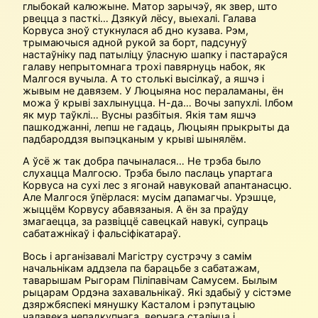
глыбокай калюжыне. Матор зарычэў, як звер, што
рвецца з пасткі… Дзякуй лёсу, выехалі. Галава
Корвуса зноў стукнулася аб дно кузава. Рэм,
трымаючыся адной рукой за борт, падсунуў
настаўніку пад патыліцу ўласную шапку і пастараўся
галаву непрытомнага трохі павярнуць набок, як
Малгося вучыла. А то столькі высілкаў, а яшчэ і
жывым не давязем. У Люцыяна нос пераламаны, ён
можа ў крыві захлынуцца. Н-да… Вочы запухлі. Ілбом
як мур таўклі… Вусны разбітыя. Якія там яшчэ
пашкоджанні, лепш не гадаць, Люцыян прыкрыты да
падбароддзя выпэцканым у крыві шынялём.
А ўсё ж так добра пачыналася… Не трэба было
слухацца Малгосю. Трэба было паслаць упартага
Корвуса на сухі лес з ягонай навуковай апантанасцю.
Але Малгося ўпёрлася: мусім дапамагчы. Урэшце,
жыццём Корвусу абавязаныя. А ён за праўду
змагаецца, за развіццё савецкай навукі, супраць
сабатажнікаў і фальсіфікатараў.
Вось і арганізавалі Магістру сустрэчу з самім
начальнікам аддзела па барацьбе з сабатажам,
таварышам Рыгорам Піліпавічам Самусем. Былым
рыцарам Ордэна захавальнікаў. Які здабыў у сістэме
дзяржбяспекі мянушку Касталом і рэпутацыю
чалавека непадкупнага, вернага сталінца і