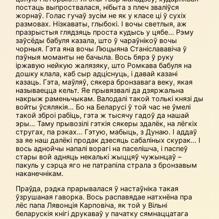
постаць выпроствалася, нібыта з плеч зваліўся
жорнаў. Голас гучаў зусім не як у класе ці ў сухіх
размовах. Нізкаваты, глыбокі. І вочы светлыя, аж
празрыстыя глядзяць проста кудысь у цябе… Рэму
заўсёды бабуля казала, што ў чараўнікоў вочы
чорныя. Гэта яна вочы Люцыяна Станіслававіча ў
пэўныя моманты не бачыла. Вось бярэ ў руку
іржавую нейкую жалязяку, што Ромкава бабуля на
дошку клала, каб сыр адціснуць, і давай казані
казаць. Гэта, маўляў, сякера бронзавага веку, якая
называецца кельт. Яе прывязвалі да дзяржальна
накрыж рамень­чыкам. Валодалі такой толькі князі ды
войты ўсялякія… Бо на Беларусі ў той час не ўмелі
такой зброі рабіць, гэта ж тысячу гадоў да нашай
эры… Таму прывозілі гэткія сякеры здалёк, на лёгкіх
стругах, па рэках… Гэтую, мабыць, з Дунаю. І аддаў
за яе наш далёкі продак дзесяць сабаліных скурак… І
вось аднойчы напалі ворагі на паселішча, і паспеў
стары вой адняць некалькі жыццяў чужынцаў –
пакуль у сэрца яго не патрапіла страла з бронзавым
наканечнікам.
Праўда, рэдка прарывалася ў настаўніка такая
ўзрушаная гаворка. Вось распавядае натхнёна пра
лёс папа Лявонція Карповіча, як той у Вільні
беларускія кнігі друкаваў у пачатку сямнаццатага