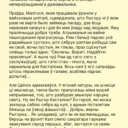
непераўзыдзенага дазнавальніка.
Праўда, Малгося, якая працавала ўрачом у
вайсковым шпіталі, сцвяр­джала, што Рыгору ні ў якім
разе не варта было займаць пасаду, дзе ёсць
нервовая напруга і дзе ён мае ўладу над людзьмі. Яму
пралячыцца добра трэба. Атрыманыя на вайне
пашкоджанні прагрэсуюць. Рэм і бачыў падчас усё
радзейшых сустрэч, што сябрук раптам робіцца сам
не свой, вочы пустыя, як гільзы, праз сціснутыя
сківіцы толькі адно: “Сволачы. Ворагі. Недабіткі
праклятыя”. А яшчэ чуў Рэм ад таго-сяго з
саслужыўцаў, што гэткі стан – нічога, яшчэ
нармальна для Касталома. Вось калі ў яго сапраўды
штось перакліньвае ў галаве, асабліва падчас
допытаў…
Але Цвічок адмахваўся. У ягонай натуры, на шчасце
ці няшчасце, такое было: прапускаць міма вушэй
непрыемнае, тое, што разбурае звыклую карціну
свету. Ну які Рыгор Касталом? Ён герой, які можа
захінуць сабою сябра ад кулі, з адным пісталетам
бяжыць на ўзвод фашыстаў… Добры, верны
Рыгорка… Як шкадаваў, што ім не васямнаццаць, не
бяруць на фронт! Калі сям’ю сакратара гаркама
эвакуявалі сярод першых, збег, застаўся са сваім