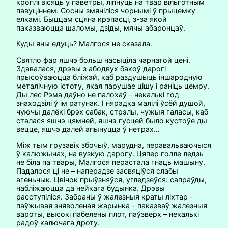
кроплі вісяць у паветры, ліпнуць на твар вільготным
павуціннем. Сосны змяніліся чорнымі ў прыцемку
елкамі. Быццам сцяна крэпасці, з-за якой
паказваюцца шаломы, дзіды, мячы абаронцаў.
Куды яны едуць? Малгося не сказала.
Святло фар яшчэ больш насыціла чарнатой цені.
Здавалася, дрэвы з абодвух бакоў дарогі
прысоўваюцца бліжэй, каб раздушыць іншародную
металічную істоту, якая парушае цішу і раніць цемру.
Ды лес Рэма даўно не палохаў – некалькі год
знаходзілі ў ім ратунак. І нярэдка малілі ўсёй душой,
чуючы далёкі брэх сабак, стрэлы, чужыя галасы, каб
сталася яшчэ цямней, яшчэ гусцей было кустоўе ды
вецце, яшчэ далей апынуцца ў нетрах…
Між тым грузавік збочыў, марудна, перавальваючыся
ў калюжынах, на вузкую дарогу. Цяпер голле ледзь
не біла па твары, Малгося перастала гнаць машыну.
Падалося ці не – наперадзе засвяціўся слабы
агеньчык. Цвічок прыўзняўся, угледзеўся: сапраўды,
набліжаюцца да нейкага будынка. Дрэвы
расступіліся. Забраны ў жалезныя краты ліхтар –
паўжывая зняволеная жарынка – паказваў жалезныя
вароты, высокі пабелены плот, паўзверх – некалькі
радоў калючага дроту.