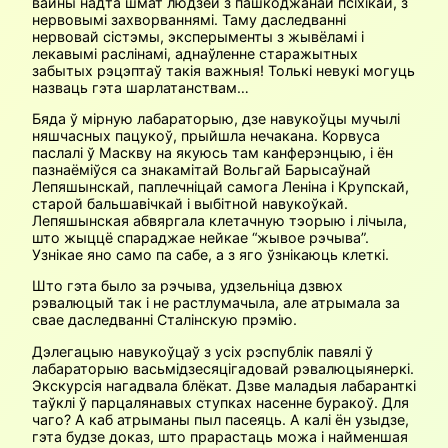
вайны надта шмат людзей з пашкоджанай псіхікай, з
нервовымі захворваннямі. Таму даследванні
нервовай сістэмы, эксперыменты з жывёламі і
лекавымі раслінамі, аднаўленне старажытных
забытых рэцэптаў такія важныя! Толькі невукі могуць
назваць гэта шарлатанствам…
Бяда ў мірную лабараторыю, дзе навукоўцы мучылі
няшчасных пацукоў, прыйшла нечакана. Корвуса
паслалі ў Маскву на якуюсь там канферэнцыю, і ён
пазнаёміўся са знакамітай Вольгай Барысаўнай
Лепяшынскай, паплечніцай самога Леніна і Крупскай,
старой бальшавічкай і выбітной навукоўкай.
Лепяшынская абвяргала клетачную тэорыю і лічыла,
што жыццё спараджае нейкае “жывое рэчыва”.
Узнікае яно само па сабе, а з яго ўзнікаюць клеткі.
Што гэта было за рэчыва, удзельніца дзвюх
рэвалюцый так і не рас­тлумачыла, але атрымала за
свае даследванні Сталінскую прэмію.
Дэлегацыю навукоўцаў з усіх рэспублік павялі ў
лабараторыю васьмі­дзесяцігадовай рэвалюцыянеркі.
Экскурсія нагадвала блёкат. Дзве маладыя лабаранткі
таўклі ў парцалянавых ступках насенне буракоў. Для
чаго? А каб атрыманы пыл пасеяць. А калі ён узыдзе,
гэта будзе доказ, што прарастаць можа і найменшая