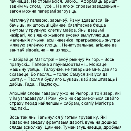
пачнецца. Не стрымаюся. Заб’ю… Аформяць арышт
заднім чыслом, і ўсё… На яго ж справы заведзеныя –
вагон можна паперамі загрузіць.
Матлянуў галавою, зарычэў. Рэму здавалася, ён
бачыць, як штосьці цёмнае, бязлітаснае б’ецца
знутры ў грудную клетку маёра. Яны дзецьмі
назіралі, як з яшчэ жывога вусеня вылупляюцца
маленькія лічынкі асы-наезніка, прагрызаюць знутры
млявую зялёную плоць… Ненатуральнае, агіднае да
ванітаў відовішча – як цяпер…
– Забірайце Магістра! – зноў рыкнуў Рыгор. – Вось
прапускі… Паперка з паўнамоцтвамі… Можаце
машыну ўзяць… Галоўнае, не гаварыце мне, дзе яго
схаваеце! Бо пасля… – голас Самуся знізіўся да
шэпту. – Пасля я буду яго шукаць, каб арыштаваць і
дабіць. Гада… Падлюку…
Апошнія словы гаварыў ужо не Рыгор, а той звер, які
ў ім узгадаваўся. І Рэм, ужо не саромеючыся свайго
страху перад найлепшым сябрам, схапіў Магістра
пад пахі…
Вось так яны і апынуліся ў гэтым грузавіку. Які
відавочна зведаў франтавыя дарогі, вунь на дошках
сляды асколкаў. Цямнее. Туман згушчаецца, дробныя