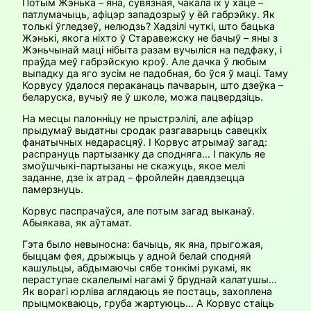
Потым Жэнька – яна, сувязная, чакала іх у хаце –
патлумачыць, афіцэр западозрыў у ёй габрэйку. Як
толькі ўгледзеў, нелюдзь? Хадзілі чуткі, што бацька
Жэнькі, якога ніхто ў Старавежску не бачыў – яны з
Жэньчынай маці нібыта разам вучыліся на педфаку, і
праўда меў габрэйскую кроў. Але дачка ў любым
выпадку да яго зусім не падобная, бо ўся ў маці. Таму
Корвусу ўдалося пераканаць пачварын, што дзеўка –
беларуска, вучыў яе ў школе, можа пацвердзіць.
На месцы палонніцу не прыстрэлілі, але афіцэр
прыдумаў выдатны сродак разгаварыць савецкіх
фанатычных недарасцяў. І Корвус атрымаў загад:
распрануць партызанку да сподняга… І пакуль яе
змоўшчыкі-партызаны не скажуць, якое мелі
заданне, дзе іх атрад – фройлейн давядзецца
памерзнуць.
Корвус паспрачаўся, але потым загад выканаў.
Абыякава, як аўтамат.
Гэта было невыносна: бачыць, як яна, прыгожая,
быццам фея, дрыжыць у адной белай сподняй
кашульцы, абдымаючы сябе тонкімі рукамі, як
пераступае скалелымі нагамі ў бруднай калатушы…
Як ворагі юрліва аглядаюць яе постаць, захоплена
прыцмокваюць, груба жартуюць… А Корвус стаіць