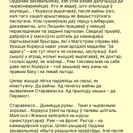
Ордэнам захавальнікаў, каб усім разам далучыцца да
чырвонаармейцаў. Хто ж ведаў, што апынуцца ў
акупацыі… І Корвуса выратаваў, пасля вайны ўжо,
калі таго хацелі арыштаваць як фашыстоўскага
паслугача. Усім сумнеўным даў перцу з імберцам,
даказваючы, што Люцыян працаваў у немцаў
перакладнікам па заданні партызан. Сведкаў прывёў,
дабраўся ў маскоўскі шпіталь да камандзіра
партызанскай брыгады, які з Магістрам справы вёў.
Урэшце Корвуса нават узнагародзілі медалём “За
адвагу” – але тут нічога не скажаш, заслужыў. Калі
сышоў у атрад, колькі жыццяў выратаваў, як доктар,
і колькі адняў, як жаўнер… Рэм таксама мае на сабе
дзве латкі Корвуса – той зашываў яму раны на
правым баку і на левай лытцы.
Цяпер жыццё лёгка падзяліць на серыі, як
кінастужку. Да вайны. Ад пачатку вайны да
вызвалення Старавежска. Ад прыходу нашых – да
Перамогі.
Старавежск… Дымяцца руіны… Танкі з чырвонымі
зоркамі… Корвуса ўзялі на працу ў палявы шпіталь.
Малгося і Жэнька запісаліся на курсы
санінструктараў. Рэм – на фронт. Рыгор – на
камандзірскія курсы. Шляхі рыцараў Ордэна
захавальнікаў нібыта разышліся назаўсёды. Але пасля