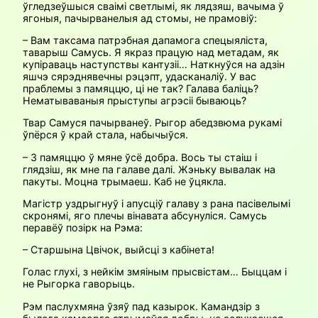
ўгледзеўшыся сваімі светлымі, як лядзяш, вачыма ў
ягоныя, пачырванелыя ад стомы, не прамовіў:
– Вам таксама патрэбная дапамога спецыяліста,
таварыш Самусь. Я якраз працую над метадам, як
купіраваць наступствы кантузіі… Наткнуўся на адзін
яшчэ сярэднявечны рэцэпт, удасканаліў. У вас
праблемы з памяц­цю, ці не так? Галава баліць?
Нематываваныя прыступы агрэсіі бываюць?
Твар Самуся пачырванеў. Рыгор абедзвюма рукамі
ўпёрся ў край стала, набычыўся.
– З памяццю ў мяне ўсё добра. Вось ты стаіш і
глядзіш, як мне па галаве далі. Жэньку вывалак на
пакуты. Моцна трымаеш. Каб не ўцякла.
Магістр уздрыгнуў і апусціў галаву з рана пасівелымі
скронямі, яго плечы вінавата абсунуліся. Самусь
перавёў позірк на Рэма:
– Старшына Цвічок, выйсці з кабінета!
Голас глухі, з нейкім змяіным прысвістам… Быццам і
не Рыгорка гаворыць.
Рэм паслухмяна ўзяў пад казырок. Камандзір з