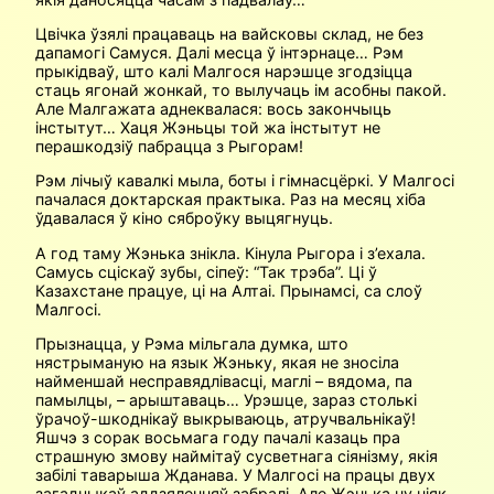
Цвічка ўзялі працаваць на вайсковы склад, не без
дапамогі Самуся. Далі месца ў інтэрнаце… Рэм
прыкідваў, што калі Малгося нарэшце згодзіцца
стаць ягонай жонкай, то вылучаць ім асобны пакой.
Але Малгажата аднеквалася: вось закончыць
інстытут… Хаця Жэньцы той жа інстытут не
перашкодзіў пабрацца з Рыгорам!
Рэм лічыў кавалкі мыла, боты і гімнасцёркі. У Малгосі
пачалася доктарская практыка. Раз на месяц хіба
ўдавалася ў кіно сяброўку выцягнуць.
А год таму Жэнька знікла. Кінула Рыгора і з’ехала.
Самусь сціскаў зубы, сіпеў: “Так трэба”. Ці ў
Казахстане працуе, ці на Алтаі. Прынамсі, са слоў
Малгосі.
Прызнацца, у Рэма мільгала думка, што
нястрыманую на язык Жэньку, якая не зносіла
найменшай несправядлівасці, маглі – вядома, па
памылцы, – арыштаваць… Урэшце, зараз столькі
ўрачоў-шкоднікаў выкрываюць, атручвальнікаў!
Яшчэ з сорак восьмага году пачалі казаць пра
страшную змову наймітаў сусветнага сіянізму, якія
забілі таварыша Жданава. У Малгосі на працы двух
загадчыкаў аддзяленняў забралі. Але Жэнька ну ніяк