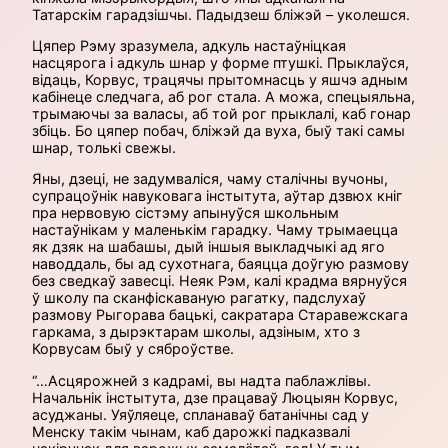
Татарскім гарадзішчы. Падыдзеш бліжэй – уколешся.
Цяпер Рэму зразумела, адкуль настаўніцкая
насцярога і адкуль шнар у форме птушкі. Прыклаўся,
відаць, Корвус, трацячы прытомнасць у яшчэ адным
кабінеце следчага, аб рог стала. А можа, спецыяльна,
трымаючы за валасы, аб той рог прыклалі, каб гонар
збіць. Бо цяпер побач, бліжэй да вуха, быў такі самы
шнар, толькі свежы.
Яны, дзеці, не задумваліся, чаму сталічны вучоны,
супрацоўнік навуковага інстытута, аўтар дзвюх кніг
пра нервовую сістэму апынуўся школьным
настаўнікам у маленькім гарадку. Чаму трымаецца
як дзяк на шабашы, дый іншыя выкладчыкі ад яго
наводдаль, бы ад сухотнага, баяцца доўгую размову
без сведкаў завесці. Неяк Рэм, калі крадма вярнуўся
ў школу па сканфіскаваную рагатку, падслухаў
размову Рыгорава бацькі, сакратара Старавежскага
гаркама, з дырэктарам школы, адзіным, хто з
Корвусам быў у сяброўстве.
“…Асцярожней з кадрамі, вы надта паблажлівы.
Начальнік інстытута, дзе працаваў Люцыян Корвус,
асуджаны. Уяўляеце, спланаваў батанічны сад у
Менску такім чынам, каб дарожкі падказвалі