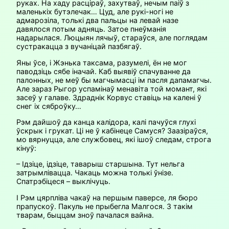
руках. На хаду расціраў, захутваў, нечым паіў з
маленькіх бутэлечак… Цуд, але рукі-ногі не
адмарозіла, толькі два пальцы на левай назе
давялося потым адняць. Затое пнеўманія
надарылася. Люцыян лячыў, стараўся, але поглядам
сустракацца з вучаніцай пазбягаў.
Яны ўсе, і Жэнька таксама, разумелі, ён не мог
паводзіць сябе іначай. Каб выявіў спачуванне да
палонных, не меў бы магчымасці ім пасля дапамагчы.
Але зараз Рыгор успамінаў менавіта той момант, які
засеў у галаве. Здраднік Корвус ставіць на калені ў
снег іх сяброўку…
Рэм дайшоў да канца калідора, калі пачуўся глухі
ўскрык і грукат. Ці не ў кабінеце Самуся? Заазіраўся,
мо вярнуцца, але службовец, які ішоў следам, строга
кінуў:
– Ідзіце, ідзіце, таварыш старшына. Тут нельга
затрымлівацца. Чакаць можна толькі ўнізе.
Спатрэбіцеся – выклічуць.
І Рэм цярпліва чакаў на першым паверсе, ля бюро
прапускоў. Пакуль не прыбегла Малгося. З такім
тварам, быццам зноў пачалася вайна.