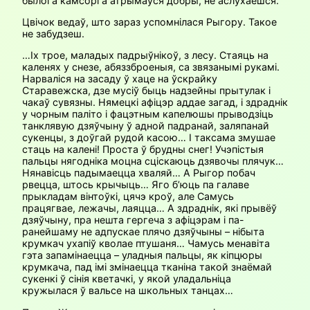
былога камсорга атрымаўся добры, не аслухаешся.
Цвічок ведаў, што зараз успомнілася Рыгору. Такое
не забудзеш.
…Іх трое, маладых падрыўнікоў, з лесу. Стаяць на
каленях у снезе, абяззброеныя, са звязанымі рукамі.
Нарваліся на засаду ў хаце на ўскрайку
Старавежска, дзе мусіў быць надзейны прытулак і
чакаў сувязны. Нямецкі афіцэр аддае загад, і здраднік
у чорным паліто і фацэтным капелюшы прыво­дзіць
танклявую дзяўчыну ў адной падранай, заляпанай
сукенцы, з доўгай рудой касою… І таксама змушае
стаць на калені! Проста ў брудны снег! Учэпістыя
пальцы нягодніка моцна сціскаюць дзявочы плячук…
Нянавісць падымаецца хваляй… А Рыгор побач
рвецца, штось крычыць… Яго б’юць па галаве
прыкладам вінтоўкі, цячэ кроў, але Самусь
працягвае, лежачы, лаяцца… А здраднік, які прывёў
дзяўчыну, пра нешта гергеча з афіцэрам і па-
ранейшаму не адпускае плячо дзяўчыны – нібыта
крумкач ухапіў кволае птушаня… Чамусь менавіта
гэта запамінаецца – уладныя пальцы, як кіпцюры
крумкача, пад імі змінаецца тканіна такой знаёмай
сукенкі ў сінія кветачкі, у якой уладальніца
кружылася ў вальсе на школьных танцах…