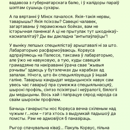
вадавоза з губернатарскага балю, і ў калідоры параіў
шэптам сушыць сухары.
А па вяртанні ў Мінск пачалося. Якія-такія нервы,
таварышы? Якія псіхозы? Савецкі чалавек,
загартаваны ў пераможных бойках, вам не
істэрычная паненка! А ці не прытулак тут шкоднікаў-
касмапалітаў? Ды вы дакладна “антыпаўлаўцы”!
У выніку лепшых спецыялістаў арыштавалі ні за што.
Лабараторыю расфармоўваюць. Корвуса
адпраўляюць на Палессе, таксама ў лабараторыю,
але ўжо не навуковую, а тую, куды савецкія
грамадзяне па накіраванні ўрача свае “жывыя
рэчывы” здаюць у бутэлечках ды карабках ад
запалак. Нічога, што ён спецыялізуецца ў іншай
галіне. Таварыш кандыдат медыцынскіх навук сам
увесь час гаварыў пра сумежжа спецыяльнасцяў,
шырокі профіль, сінтэз псіхіятрыі і неўралогіі, біялогіі
ды медыцыны. Вось хай і папрацуе сярод народа са
сваім шырокім профілем.
Бачыць ганарысты нос Корвуса вечна схіленым над
чужым г…ном – гэта хтось з выдумкай падышоў да
помсты. Рэм не адмовіўся б паназіраць.
Рыгор спачувальна ківаў… Пакуль Корвус, пільна