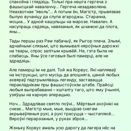
спакойна і глядзіць. Толькі пра нешта гергеча з
фашысцкай навалаччу… Гергеча незадаволена.
Неахвотнае “яволь”… А потым ён, Магістр, прывязвае
былую вучаніцу да слупа агароджы. Старанна,
моцна… У адной кашульцы на марозе. Навалач. А
насупраць сядзяць, навязаныя, як шчанюкі да плота,
яны…
Тады першы раз Рэм пабачыў, як Рыгор плача. Злымі,
адчайнымі слязь­мі, што вымывалі няроўныя дарожкі
на твары, спрэс залітым крывёй. Не, гэта была не
слабасць. Яны ўсе гатовыя былі памерці, але не
здрадзіць.
Але памерці ім не далі. Той жа Корвус. Які напляваў
на інструкцыі, што мусіць да апошняга, цаной любых
ахвяраў падтрымліваць легенду, заставацца
перакладнікам пры фашыстоўскім штабе. Прайсці
любыя выпрабаванні – кшталту таго, што яму ўчынілі,
узяўшы на карную аперацыю.
Ноч… Здрадлівае святло поўні… Мёртвыя ахоўнікі на
снезе… Магістр мые, мые, выцірае снегам
акрываўленыя рукі, а рукі трасуцца – чыстаплюй…
Вяроўкі перарэзаныя, у руках зброя…
Жэньку Корвус амаль усю дарогу да лагера нёс на