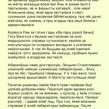
не магла аказацца ворагам! Яны ж разам былі ў
партызанах, яе ж фашысты катавалі… Але нават
Жэньчына маці, якая адна засталася з сям’і,
сухенькая, рана пасівелая бібліятэкарка, пра лёс дачкі
маўчала, як камень, а пры згадцы пра зяця бялела і
адварочвалася.
Корвуса Рэм за гэтыя гады хіба пару разоў бачыў.
Гэта Малгося з былым настаўнікам па іхніх
медыцынскіх справах сутыкалася, хваліла за
кансультацыі па складаных выпадках з усялякімі
неўротыкамі. А так ён быццам ад іхняй кампаніі
хаваўся. Што зразумела. Як кажуць, срэбныя лыжкі
знайшліся, а асадачак застаўся.
Абараніўшы сваю доктарскую, Люцыян Станіслававіч
узначаліў нейкую сумнеўную лабараторыю… Вось
пра яе лёс і прыйшоў гаварыць. У іх там ажно трох
шкоднікаў арыштавалі. А Магістр заступацца лезе!
Пачатак размовы паміж Магістрам і маёрам быў
цалкам добразычлівы. Паціснулі адзін аднаму рукі.
Корвус усеўся, як на імянінах, у крэсла, у якім столькі
ворагаў народу пераседзела, ператрэслася. Паперкі
расклаў… І давай алей ліць. Пра тое, якімі важнымі
справамі ў іхняй лабараторыі займаюцца. Пасля