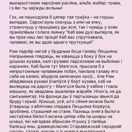
выкарыстаная чароўная расліна, альбо жабер-трава,
і з ёю ты заўжды вольны!
Гэх, не пашкодзіла б цяпер тая траўка – на горшы
выпадак. Сарокі вунь скачуць з елкі на елку,
стракочуць у прыцемку ды золі, так і чуваць у іхнім
пранізлівым голасе лаянку “Каб вам духі выперла, як
вы праз наш лес прэце! Каб вас спруткавала,
чалавекі, як вы адзін аднаго пруткуеце!”
Рэм падпёр нагой у брудным боце галаву Люцыяна.
Непрыемна гля­дзець, як ківаецца з боку ў бок на
дошках кузава, калі грузавік падскоквае на выбоінах і
карэннях. Каб была тут Малгося, прысела б з
непрытомным чалавекам побач, паклала галаву яго
сабе на калені, абцерла запечаную кроў… Але Рэм
абедзвюма рукамі ўчапіўся ў борт кузава, каб не
вылецець на дарогу – Малгося была ў кабіне і гнала
машыну, як авадзень ашалелае жарабя. Нічога, не да
сантыментаў. На фронце ды ў партызанцы звыклі да
бруду і крыві. Урэшце, усё, што сёння можна было
ўтварыць з абліччам спадара Люцыяна Корвуса,
зроблена, страшней не стане. Пазнаць іхняга былога
настаўніка біялогіі можна цяпер хіба па шнары на
шчацэ, які нагадвае абрысам птушку ў палёце.
Калісьці яны, дзевяцікласнікі Старавежскай сярэдняй
школы, гадалі, адкуль у іх новага выкладчыка,