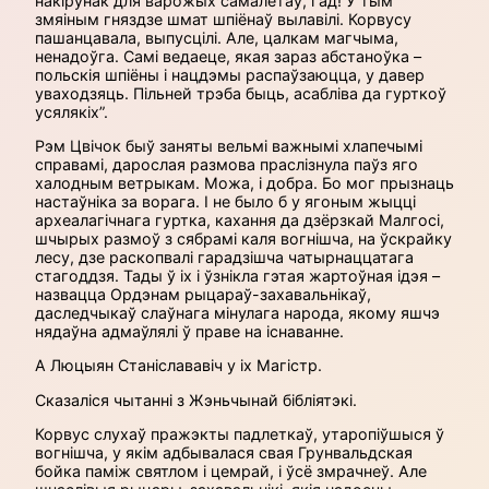
накірунак для варожых самалётаў, гад! У тым
змяіным гняздзе шмат шпіёнаў вылавілі. Корвусу
пашанцавала, выпусцілі. Але, цалкам магчыма,
ненадоўга. Самі ведаеце, якая зараз абстаноўка –
польскія шпіёны і нацдэмы распаўзаюцца, у давер
уваходзяць. Пільней трэба быць, асабліва да гурткоў
усялякіх”.
Рэм Цвічок быў заняты вельмі важнымі хлапечымі
справамі, дарослая размова праслізнула паўз яго
халодным ветрыкам. Можа, і добра. Бо мог прызнаць
настаўніка за ворага. І не было б у ягоным жыцці
археалагічнага гуртка, кахання да дзёрзкай Малгосі,
шчырых размоў з сябрамі каля вогнішча, на ўскрайку
лесу, дзе раскопвалі гарадзішча чатырнаццатага
стагоддзя. Тады ў іх і ўзнікла гэтая жартоўная ідэя –
назвацца Ордэнам рыцараў-захавальнікаў,
даследчыкаў слаўнага мінулага народа, якому яшчэ
нядаўна адмаўлялі ў праве на існаванне.
А Люцыян Станіслававіч у іх Магістр.
Сказаліся чытанні з Жэньчынай бібліятэкі.
Корвус слухаў пражэкты падлеткаў, утаропіўшыся ў
вогнішча, у якім адбывалася свая Грунвальдская
бойка паміж святлом і цемрай, і ўсё змрачнеў. Але