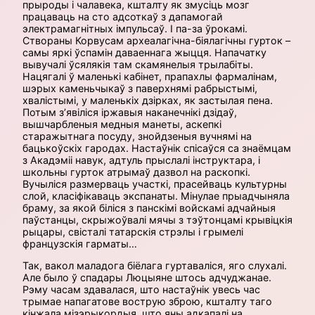
прыроды і чалавека, кшталту як змусіць мозг
працаваць на сто адсоткаў з дапамогай
электрамагнітных імпульсаў. І па-за ўрокамі.
Створаны Корвусам археалагічна-біялагічны гурток –
самы яркі ўспамін даваеннага жыцця. Напачатку
вывучалі ўсялякія там скамянелыя трылабіты.
Нацягалі ў маленькі кабінет, прапахлы фармалінам,
шэрых каменьчыкаў з паверхнямі рабрыстымі,
хвалістымі, у маленькіх дзірках, як застылая пена.
Потым з’явіліся іржавыя наканечнікі дзідаў,
вышчарбленыя медныя манеты, аскепкі
старажытнага посуду, знойдзеныя вучнямі на
бацькоўскіх гародах. Настаўнік спісаўся са знаёмцам
з Акадэміі навук, адтуль прыслалі інструктара, і
школьны гурток атрымаў дазвол на раскопкі.
Вучыліся размерваць участкі, прасейваць культурны
слой, класіфікаваць экспанаты. Мінулае прыадчыняла
браму, за якой біліся з панскімі войскамі адчайныя
паўстанцы, скрыжоўвалі мячы з тэўтонцамі крывіцкія
рыцары, свісталі татарскія стрэлы і грымелі
французскія гарматы…
Так, вакол маладога біёлага гуртаваліся, яго слухалі.
Але было ў спадары Люцыяне штось адчуджанае.
Рэму часам здавалася, што настаўнік увесь час
трымае напагатове вострую зброю, кшталту таго
кінжала мізэрыкордыя, што яны адкапалі на