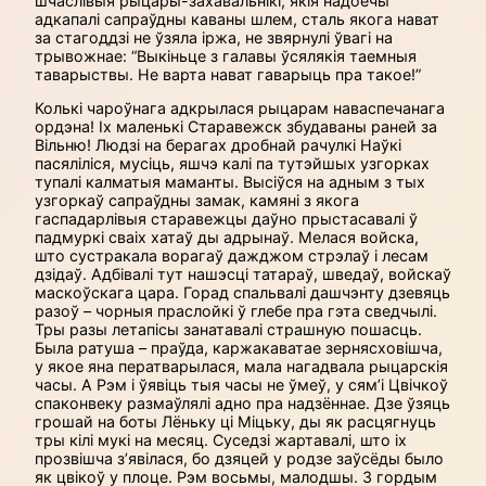
шчаслівыя рыцары-захавальнікі, якія надоечы
адкапалі сапраўдны каваны шлем, сталь якога нават
за стагоддзі не ўзяла іржа, не звярнулі ўвагі на
трывожнае: “Выкіньце з галавы ўсялякія таемныя
таварыствы. Не варта нават гаварыць пра такое!”
Колькі чароўнага адкрылася рыцарам наваспечанага
ордэна! Іх малень­кі Старавежск збудаваны раней за
Вільню! Людзі на берагах дробнай рачулкі Наўкі
пасяліліся, мусіць, яшчэ калі па тутэйшых узгорках
тупалі калматыя маманты. Высіўся на адным з тых
узгоркаў сапраўдны замак, камяні з якога
гаспадарлівыя старавежцы даўно прыстасавалі ў
падмуркі сваіх хатаў ды адрынаў. Мелася войска,
што сустракала ворагаў дажджом стрэлаў і лесам
дзідаў. Адбівалі тут нашэсці татараў, шведаў, войскаў
маскоўскага цара. Горад спальвалі дашчэнту дзевяць
разоў – чорныя праслойкі ў глебе пра гэта сведчылі.
Тры разы летапісы занатавалі страшную пошасць.
Была ратуша – праўда, каржакаватае зернясховішча,
у якое яна ператварылася, мала нагадвала рыцарскія
часы. А Рэм і ўявіць тыя часы не ўмеў, у сям’і Цвічкоў
спаконвеку размаўлялі адно пра надзённае. Дзе ўзяць
грошай на боты Лёньку ці Міцьку, ды як расцягнуць
тры кілі мукі на месяц. Суседзі жартавалі, што іх
прозвішча з’явілася, бо дзяцей у родзе заўсёды было
як цвікоў у плоце. Рэм восьмы, малодшы. З гордым