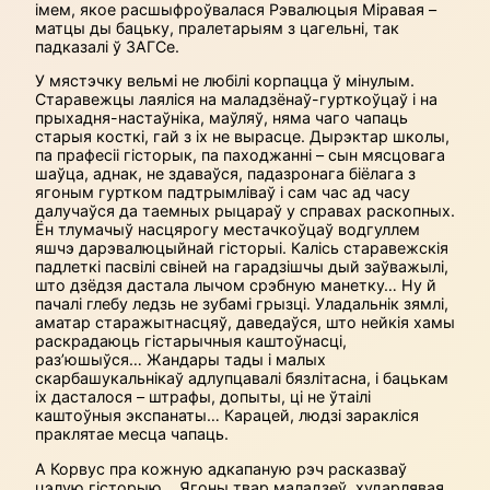
імем, якое расшыфроўвалася Рэвалюцыя Міравая –
матцы ды бацьку, пралетарыям з цагельні, так
падказалі ў ЗАГСе.
У мястэчку вельмі не любілі корпацца ў мінулым.
Старавежцы лаяліся на маладзёнаў-гурткоўцаў і на
прыхадня-настаўніка, маўляў, няма чаго чапаць
старыя косткі, гай з іх не вырасце. Дырэктар школы,
па прафесіі гісторык, па паходжанні – сын мясцовага
шаўца, аднак, не здаваўся, падазронага біёлага з
ягоным гуртком падтрымліваў і сам час ад часу
далучаўся да таемных рыцараў у справах раскопных.
Ён тлумачыў насцярогу местачкоўцаў водгуллем
яшчэ дарэвалюцыйнай гісторыі. Калісь старавежскія
падлеткі пасвілі свіней на гарадзішчы дый заўважылі,
што дзёдзя дастала лычом срэбную манетку… Ну й
пачалі глебу ледзь не зубамі грызці. Уладальнік зямлі,
аматар старажытнасцяў, даведаўся, што нейкія хамы
раскрадаюць гістарычныя каштоўнасці,
раз’юшыўся… Жандары тады і малых
скарбашукальнікаў адлупцавалі бязлітасна, і бацькам
іх дасталося – штрафы, допыты, ці не ўтаілі
каштоўныя экспанаты… Карацей, людзі заракліся
праклятае месца чапаць.
А Корвус пра кожную адкапаную рэч расказваў
цэлую гісторыю… Ягоны твар маладзеў, хударлявая