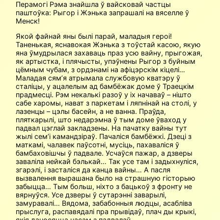
Перамогі Рэма знайшла ў вайсковай частцы
паштоўка: Рыгор і Жэнька запрашалі на вяселле ў
Менск!
Якой файнай яны былі парай, маладыя героі!
Таненькая, яснавокая Жэнька з тоўстай касою, якую
яна ўмудрылася захаваць праз усю вайну, прыгожая,
як артыстка, і плячысты, упэўнены Рыгор з буйным
цёмным чубам, з ордэнамі на афіцэрскім кіцелі…
Маладая сям’я атрымала службовую кватэру ў
сталіцы, у ацалелым ад бамбёжак доме ў Траецкім
прадмесці. Рэм некалькі разоў у іх начаваў – нішто
сабе харомы, нават з паркетам і ляпнінай на столі, у
лазенцы – цэлы басейн, а не ванна. Праўда,
пляткарылі, што недарэмна ў тым доме ўваход у
падвал цэглай закла­дзены. На пачатку вайны тут
жылі сем’і камандзіраў. Пачаліся бамбёжкі. Дзеці з
маткамі, чалавек паўсотні, мусіць, пахаваліся ў
бамбаховішчы ў падвале. Усчаўся пажар, а дзверы
заваліла нейкай бэлькай… Так усе там і задыхнуліся,
згарэлі, і засталіся да канца вайны… А пасля
вызвалення вырашана было на страшную гісторыю
забыцца… Тым больш, ніхто з баць­коў з фронту не
вярнуўся. Усе дзверы ў сутарэнні заварылі,
замуравалі… Вядома, забабонныя людцы, асабліва
прыслуга, распавядалі пра прывідаў, плач ды крыкі,
якія даносяцца часам з падвалаў…