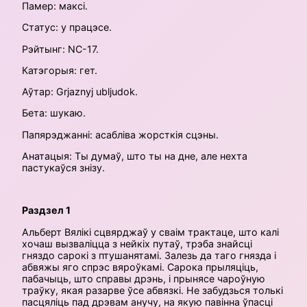
Памер: максі.
Статус: у працэсе.
Рэйтынг: NC-17.
Катэгорыя: гет.
Аўтар: Grjaznyj ubljudok.
Бета: шукаю.
Папярэджанні: асабліва жорсткія сцэны.
Анатацыя: Ты думаў, што ты на дне, але нехта
пастукаўся знізу.
Раздзел 1
Альберт Вялікі сцвярджаў у сваім трактаце, што калі
хочаш вызваліцца з нейкіх путаў, трэба знайсці
гняздо сарокі з птушанятамі. Залезь да таго гнязда і
абвяжы яго спрэс вяроўкамі. Сарока прыляціць,
пабачыць, што справы дрэнь, і прынясе чароўную
траўку, якая разарве ўсе абвязкі. Не забудзься толькі
пасцяліць пад дрэвам анучу, на якую павінна ўпасці