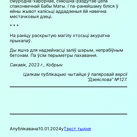
смуродна-харорнае, сінюшна-раздутае цела
спаконвечнай Бабы Маты. І па-ранейшаму біліся ў
ейны жывот калісьці аддадзеныя ёй навечна
местачковыя дзеці.
* * *
На раніцу раскрытую магілу хтосьці акуратна
прыкапаў.
Ды яшчэ для надзейнасці заліў шэрым, непрабіўным
бетонам. Па ўсім перыметры пахавання.
Сакавік, 2023 г., Кобрын
Цалкам публікацыю чытайце ў папяровай версіі
“Дзеяслова” №127.
Апублікавана
10.01.2024
у
Тэкст тыдня