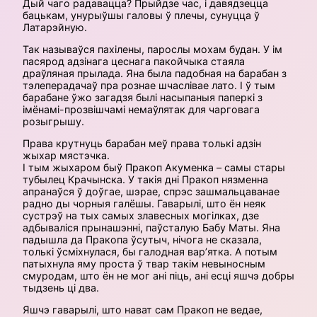
Дый чаго радавацца? Прыйдзе час, і давядзецца
бацькам, унурыўшы галовы ў плечы, сунуцца ў
Латарэйную.
Так называўся пахілены, парослы мохам будан. У ім
пасярод адзінага цеснага пакойчыка стаяла
драўляная прылада. Яна была падобная на барабан з
тэлеперадачаў пра рознае шчаслівае лато. І ў тым
барабане ўжо загадзя былі насыпаныя паперкі з
імёнамі-прозвішчамі немаўлятак для чарговага
розыгрышу.
Права крутнуць барабан меў права толькі адзін
жыхар мястэчка.
І тым жыхаром быў Пракоп Акуменка – самы стары
тубылец Крачынска. У такія дні Пракоп нязменна
апранаўся ў доўгае, шэрае, спрэс зашмальцаванае
радно ды чорныя галёшы. Гаварылі, што ён неяк
сустрэў на тых самых злавесных могілках, дзе
адбываліся прынашэнні, паўсталую Бабу Маты. Яна
падышла да Пракопа ўсутыч, нічога не сказала,
толькі ўсміхнулася, бы галодная вар’ятка. А потым
патыхнула яму проста ў твар такім невыносным
смуродам, што ён не мог ані піць, ані есці яшчэ добры
тыдзень ці два.
Яшчэ гаварылі, што нават сам Пракоп не ведае,