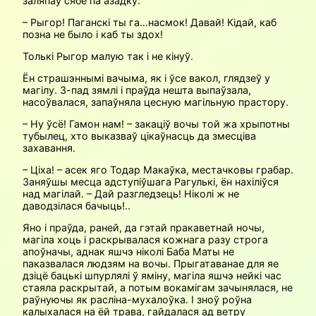
заляпаў сябе па азадку.
– Рыгор! Паганскі ты га…насмок! Давай! Кідай, каб
позна не было і каб ты здох!
Толькі Рыгор малую так і не кінуў.
Ён страшэннымі вачыма, як і ўсе вакол, глядзеў у
магілу. З-пад зямлі і праўда нешта выпаўзала,
насоўвалася, запаўняла цесную магільную прастору.
– Ну ўсё! Гамон нам! – закаціў вочы той жа хрыпотны
тубылец, хто выказваў цікаўнасць да змесціва
захавання.
– Ціха! – асек яго Тодар Макаўка, местачковы грабар.
Заняўшы месца адступіўшага Рагулькі, ён нахіліўся
над магілай. – Дай разгледзець! Ніколі ж не
даводзілася бачыць!..
Яно і праўда, раней, да гэтай пракаветнай ночы,
магіла хоць і раскрывалася кожнага разу строга
апоўначы, аднак яшчэ ніколі Баба Маты не
паказвалася людзям на вочы. Прыгатаванае для яе
дзіцё бацькі шпурлялі ў яміну, магіла яшчэ нейкі час
стаяла раскрытай, а потым вокамігам зачынялася, не
раўнуючы як расліна-мухалоўка. І зноў роўна
калыхалася на ёй трава, гайдалася ад ветру