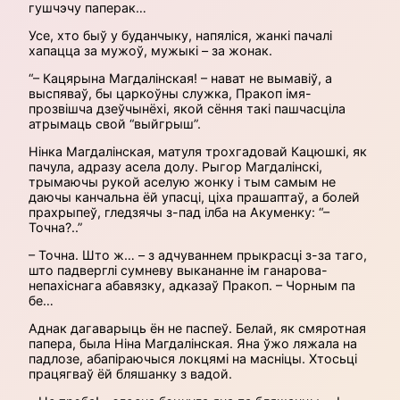
гушчэчу паперак…
Усе, хто быў у буданчыку, напяліся, жанкі пачалі
хапацца за мужоў, мужыкі – за жонак.
“– Кацярына Магдалінская! – нават не вымавіў, а
выспяваў, бы царкоўны служка, Пракоп імя-
прозвішча дзеўчынёхі, якой сёння такі пашчасціла
атрымаць свой “выйгрыш”.
Нінка Магдалінская, матуля трохгадовай Кацюшкі, як
пачула, адразу асела долу. Рыгор Магдалінскі,
трымаючы рукой аселую жонку і тым самым не
даючы канчальна ёй упасці, ціха прашаптаў, а болей
прахрыпеў, гледзячы з-пад ілба на Акуменку: “–
Точна?..”
– Точна. Што ж… – з адчуваннем прыкрасці з-за таго,
што падверглі сумневу выкананне ім ганарова-
непахіснага абавязку, адказаў Пракоп. – Чорным па
бе…
Аднак дагаварыць ён не паспеў. Белай, як смяротная
папера, была Ніна Магдалінская. Яна ўжо ляжала на
падлозе, абапіраючыся локцямі на масніцы. Хтосьці
працягваў ёй бляшанку з вадой.