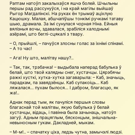
Раптам натоўп закалыхаўся яшчэ болей. Шчыльны
першы рад рассунуўся, і на край магілы выйшаў
Рыгор Магдалінскі. На руках ён трымаў аціхлую
Кацюшку. Малая, абшчапіўшы тонкімі ручкамі татаву
шыю, драмала. За імі сунулася чорная Ніна. Ейныя
вялізныя вочы, здавалася, зрабіліся халоднымі
азёрамі, што беглі-сцякалі з твару.
– О, прыйшлі, – пачуўся злосны голас за іхнімі спінамі.
– А то час!
– Ага! Ну што, малітву нашу?..
– Так, так, трэбачка! – выдыбала наперад бабулька ў
белай, што твой калядны снег, хустачцы. Цярэбячы
ражкі хусткі, хутка-хутка загаварыла: – Каб, значыць,
парадкам, па завядзёнцы. Каб супакоіць… Каб
ляжалася… пухам былося… І дабром, благасцю, як
жа!..
Аднак перад тым, як пачуліся першыя словы
благаснай той малітвы, якую бабулька ў белай
хустачцы, відаць, і павінна была зачынаць, натоўп
загуў. Адным працяглым, бясконцым, знішчальна-
невыносным гукам. Дакладней, мыкам.
– М-м!.. – спачатку ціха, ледзь чутна, замычэлі людзі.