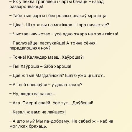
– Як у пекла трапляеш і чарты бачаць – назад
разварочваюць!
– Табе тыя чарты і без розных знакаў мрояцца.
– Ціха!.. Што ж вы на могілках – і пра нячыстае?
– Чыстае-нячыстае – усё адно зжарэ на хрэн гліста!..
– Паслухайце, паслухайце! А точна сёння
перадапошняя ноч?!
– Точна! Каляндар маеш, Хаўроша?!
– Гы! Хаўроша – баба хароша!
– Дзе ж тыя Магдалінскія? Ішлі б ужо ці што?..
– А ты б спяшаўся – у дзела такое?
– Ну, людства чакае…
– Ага. Смерці сваёй. Усе тут… Даўбешні!
– Казалі ж вам: не лайцеся!
– А што мы? Мы па-добраму. Не сабакі ж – каб на
могілках брахаць.