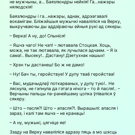
не мужчыны, а… Баязлюндры нейкія! Га…нажэры
нялюдскія!
Баязлюндры і га…нажэры, аднак, адрэагавалі
вокамігам. Бліжэйшыя мужычкі наваліліся на Верку,
выкручваючы ды аддзіраючы ейныя рукі ад сякеры.
– Верка! А ну, до! Спыніся!
– Яшчэ чаго! Не чэп! – лютавала Стоцкая. Хоць,
можа, не так лютавала, як лучылася адчаем. – Я іх
сама!.. Высеку!.. Дастану! Дзетухнак нашых!
– Хрэн ты дастанеш! Бо ж не дамо!
– Ну! Бач ты, геройствуе! У дупу тваё геройства!
– Вас, мудачыдлаў поткарваных, у дупу тую!.. Не
ляснула, не гэпнула да гэтага нічога – то й пасля!.. –
Верчыны пальцы па-ранейшаму цопка ўпіваліся ў
сякеру.
– Што – пасля?! Што – апасля?!. Вырашылі: апасля і
зараз, і калі там яшчэ – не кранаць!
– А ну, мужыкі, цягніце яе!
Ззаду на Верку наваліліся адразу пяць а мо шэсць