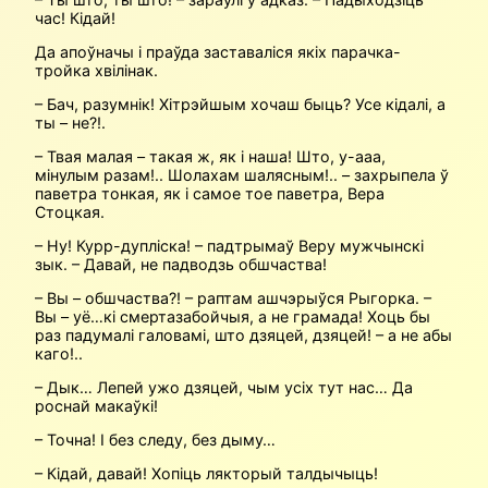
час! Кідай!
Да апоўначы і праўда заставаліся якіх парачка-
тройка хвілінак.
– Бач, разумнік! Хітрэйшым хочаш быць? Усе кідалі, а
ты – не?!.
– Твая малая – такая ж, як і наша! Што, у-ааа,
мінулым разам!.. Шолахам шалясным!.. – захрыпела ў
паветра тонкая, як і самое тое паветра, Вера
Стоцкая.
– Ну! Курр-дупліска! – падтрымаў Веру мужчынскі
зык. – Давай, не падводзь обшчаства!
– Вы – обшчаства?! – раптам ашчэрыўся Рыгорка. –
Вы – уё…кі смертазабойчыя, а не грамада! Хоць бы
раз падумалі галовамі, што дзяцей, дзяцей! – а не абы
каго!..
– Дык… Лепей ужо дзяцей, чым усіх тут нас… Да
роснай макаўкі!
– Точна! І без следу, без дыму…
– Кідай, давай! Хопіць лякторый талдычыць!