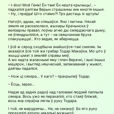
– І-ёоо! Мой Генік! Ён там! Ён нешта крычыць!.. –
падхапілі раптам Верын страшэнны енк многія іншыя.
– Ну, і праўда! Што стаімо?! Трэ дастаць іх адтуль!
Натоўп, аднак, не спяшаўся. Яно і лагічна. Няхай
зямля не раскалолася, жыхары Крачынска ў
велізарны правал, поўны агню ды смярдзючага дыму,
не ўпендрыліліся, а тут – на свяшчэннае бруха
спакушацца!.. Хто ведае, як абернецца.
І ўсё ж сярод сходбішча знайшоўся-такі смяляк. Ім
аказаўся ўсё той жа грабар Тодар Макаўка. Мо што ў
жыцці шмат з зямлёй справы меў.
А мо надта жаласнымі яму і плач Верачкі, і зыкі іншых
мацярок, і выгляд няшчаснай, запакаванай у жывот,
дзятвы падаліся.
– Нож ці сякера… У каго? – прахрыпеў Тодар.
– Ёсць, зараз…
Недзе ад задніх радоў над галовамі людзей паплыла
сякера. Вось ужо яе перахапілі, хто стаяў бліжэй,
вось яна спраўна лягла ў руку Тодара.
І той, не марудзячы… Не, не секануў. Бо яго руку
перахапілі адразу некалькі мужыкоў.