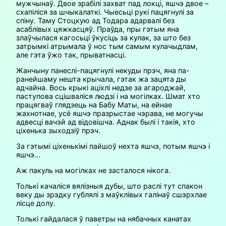
мужчынаў. Двое зрабілі захват пад локці, яшчэ двое –
схапіліся за шчыкалаткі. Чыесьці рукі пацягнулі за
спіну. Таму Стоцкую ад Тодара адарвалі без
асаблівых цяжкасцяў. Праўда, пры гэтым яна
злаўчылася кагосьці ўкусіць за кулак, за што без
затрымкі атрымала ў нос тым самым кулачыдлам,
але гэта ўжо так, прыватнасці.
Жанчыну панеслі-пацягнулі некуды прэч, яна па-
ранейшаму нешта крычала, гэтак жа зацята ды
адчайна. Вось крыкі аціхлі недзе за агароджай,
паступова сцішваліся людзі і на могілках. Шмат хто
працягваў глядзець на Бабу Маты, на ейнае
жахнотнае, усё яшчэ празрыстае чэрава, не могучы
адвесці вачэй ад відовішча. Аднак былі і такія, хто
ціхенька зыходзіў прэч.
За гэтымі ціхенькімі пайшоў нехта яшчэ, потым яшчэ і
яшчэ…
Аж пакуль на могілках не засталося нікога.
Толькі качаліся вялізныя дубы, што раслі тут спакон
веку ды зрэдку гублялі з маўклівых галінаў сшэрхлае
лісце долу.
Толькі гайдалася ў паветры на нябачных канатах