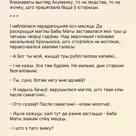
блазнаваты выгляд Акуменку, то на людства, то на
жонку, што працягвала біцца ў істэрыцы.
* * *
І наблізілася перадапошняя ноч месяца. Да
раскрыцця магілы Бабы Маты заставалася якіх тры ці
чатыры чвэрці гадзіны. Над змрочнымі галовамі
насельнікаў Крачынска, што стоўпіліся на могілках,
перакочваліся хвалямі галасы:
– А Бог ты мой, жыццё тры рублі палова капейкі…
– І не кажы. Усе там будзем. Не малымі, дык старымі
безгаловымі.
– Ты, сука, ботам нагу мне адчавіў!
– Я надысь бачыў: варушылася магіла, што твае кілы
пасля самагонкі…
– Ото сказаў! Пасля самагонкі – кілам мілотна!..
– Яшчэ кажуць: калі тут да рання застацца – Баба
Маты знакам спіну меціць.
– І што з таго знаку?