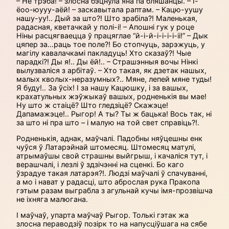
– Не трэба! – злосна бэцнула яна па бляшанцы. – І-
ёоо-юууу-аёй! – заскавытала раптам. – Кацю-уушу
нашу-уу!.. Дый за што?! Што зрабіла?! Маленькая,
радасная, кветачкай у полі-і! – Апошні гук у роце
Ніны расцягваецца ў працяглае “й-і-й-і-і-і-і-іі!” – Дык
цяпер за…раць тое поле?! Бо стопчуць, зарэжуць, у
магілу кавалачкамі пакладуць! Хто сказаў?! Чые
парадкі?! Ды я!.. Ды ёй!.. – Страшэнныя вочы Нінкі
вылузваліся з арбітаў. – Хто такая, як дзетак нашых,
малых кволых-неразумных?.. Мяне, лепей мяне туды!
Я буду!.. За ўсіх! І за нашу Кацюшку, і за вашых,
крахатульных жэўжыкаў вашых, родненькія вы мае!
Ну што ж стаіцё? Што гледзіцё? Скажэце!
Дапамажэце!.. Рыгор! А ты? Ты ж бацька! Вось так, ні
за што ні пра што – і малую на той свет справіць?!.
Родненькія, аднак, маўчалі. Падобны няўцешны енк
чуўся ў Латарэйнай штомесяц. Штомесяц матулі,
атрымаўшы свой страшны выйгрыш, і качаліся тут, і
верашчалі, і лезлі ў здзічэнні на сценкі. Бо каго
ўзрадуе такая латарэя?!. Людзі маўчалі ў спачуванні,
а мо і нават у радасці, што аброслая рука Пракопа
гэтым разам выграбла з агульнай кучы імя-прозвішча
не іхняга малюгана.
І маўчаў, упарта маўчаў Рыгор. Толькі гэтак жа
злосна пераводзіў позірк то на напусціўшага на сябе