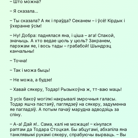
– Што можна?
– Я сказала…
– Ты сказала? А як і праўда? Секанем – і ўсё! Кірдык і
ўхеранне ўсім!
– Ну! Добра: паднялася яна, і ціша – ага! Спакой,
значыць. А хто ведае цюль у цюль? Закранем,
парэжам яе, і вось тады – грабабой! Шындрэц
канчальны!
– Точна!
– Так і можа быць!
– Не можа, а будзе!
– Хавай сякеру, Тодар! Рызыкоўна ж, тт-ваю маць!
З усіх бакоў могілкі накрывалі змрочныя галасы.
Тодар яшчэ пастаяў, паглядзеў на сякеру, задуменна
яе пагладзіў. А потым пачаў марудна адводзіць за
спіну.
– А-а! Дай я!.. Сама, калі не можаце! – кінулася
раптам да Тодара Стоцкая. Бы абцугамі, абхапіла яна
танклявымі рукамі сякеру, спрабуючы вырваць. – Вы