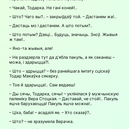
– Чакай, Тодарка. Не гані коней!..
– Што? Чаго вы?.. – закрыўдзіў той. – Дастанем жа!..
– Дастаць мо і дастанем. А што потым?..
– Што потым? Дзеці… Будуць, значыць. Зноў. Жывыя
ж там!..
– Яно-та жывыя, але!
– Не раздзерла тут да д’ябла пакуль, а як секанеш –
можа, і здарыцца?!.
– Што – здрыцца? – без ранейшага імпэту сціскаў
Тодар Макаўка сякерку.
– Тое й здарыцца!.. Сам ведаеш!
– Ды сячы, Тодарка, сячы! – уклінілася ў мужчынскую
палеміку Вера Стоцкая. – Даставай, не стой!.. Пакуль
яшчэ барухаюцца! Пакуль яшчэ можна!..
– Ціха, баба! – асадзілі яе. – Хто сказаў?..
– Што? – не зразумела Верачка.