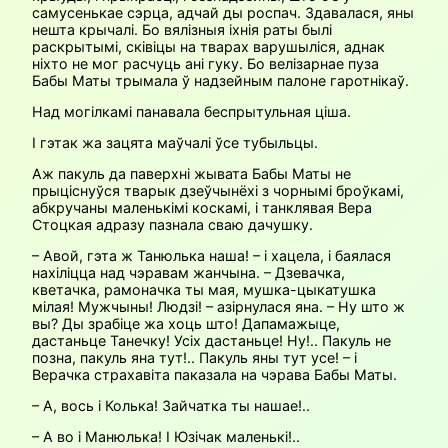
самусенькае сэрца, адчай ды роспач. Здавалася, яны
нешта крычалі. Бо вялізныя іхнія раты былі
раскрытымі, сківіцы на тварах варушыліся, аднак
ніхто не мог расчуць ані гуку. Бо велізарнае пуза
Бабы Маты трымала ў надзейным палоне гаротнікаў.
Над могілкамі панавала беспрытульная ціша.
І гэтак жа зацята маўчалі ўсе тубыльцы.
Аж пакуль да паверхні жывата Бабы Маты не
прыціснуўся тварык дзеўчынёхі з чорнымі броўкамі,
абкручаны маленькімі коскамі, і танклявая Вера
Стоцкая адразу пазнала сваю дачушку.
– Авой, гэта ж Танюлька наша! – і хацела, і баялася
нахіліцца над чэравам жанчына. – Дзевачка,
кветачка, рамоначка ты мая, мушка-цыкатушка
мілая! Мужчыны! Людзі! – азірнулася яна. – Ну што ж
вы? Ды зрабіце жа хоць што! Дапамажыце,
дастаньце Танечку! Усіх дастаньце! Ну!.. Пакуль не
позна, пакуль яна тут!.. Пакуль яны тут усе! – і
Верачка страхавіта паказала на чэрава Бабы Маты.
– А, вось і Колька! Зайчатка ты нашае!..
– А во і Манюлька! І Юзічак маленькі!..