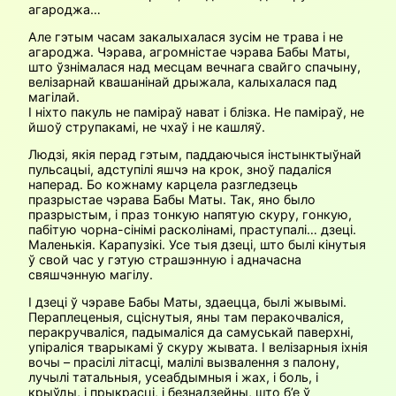
агароджа…
Але гэтым часам закалыхалася зусім не трава і не
агароджа. Чэрава, агромністае чэрава Бабы Маты,
што ўзнімалася над месцам вечнага свайго спачыну,
велізарнай квашанінай дрыжала, калыхалася пад
магілай.
І ніхто пакуль не паміраў нават і блізка. Не паміраў, не
йшоў струпакамі, не чхаў і не кашляў.
Людзі, якія перад гэтым, паддаючыся інстынктыўнай
пульсацыі, адступілі яшчэ на крок, зноў падаліся
наперад. Бо кожнаму карцела разгледзець
празрыстае чэрава Бабы Маты. Так, яно было
празрыстым, і праз тонкую напятую скуру, гонкую,
пабітую чорна-сінімі расколінамі, праступалі… дзеці.
Маленькія. Карапузікі. Усе тыя дзеці, што былі кінутыя
ў свой час у гэтую страшэнную і адначасна
свяшчэнную магілу.
І дзеці ў чэраве Бабы Маты, здаецца, былі жывымі.
Пераплеценыя, сціснутыя, яны там перакочваліся,
перакручваліся, падымаліся да самуськай паверхні,
упіраліся тварыкамі ў скуру жывата. І велізарныя іхнія
вочы – прасілі літасці, малілі вызвалення з палону,
лучылі татальныя, усеабдымныя і жах, і боль, і
крыўды, і прыкрасці, і безнадзейны, што б’е ў