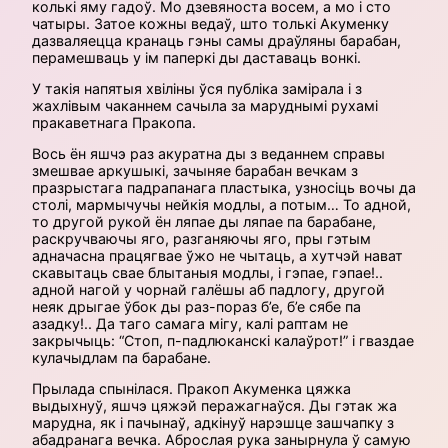
колькі яму гадоў. Мо дзевяноста восем, а мо і сто
чатыры. Затое кожны ведаў, што толькі Акуменку
дазваляецца кранаць гэны самы драўляны барабан,
перамешваць у ім паперкі ды даставаць вонкі.
У такія напятыя хвіліны ўся публіка замірала і з
жахлівым чаканнем сачыла за маруднымі рухамі
пракаветнага Пракопа.
Вось ён яшчэ раз акуратна ды з веданнем справы
змешвае аркушыкі, зачыняе барабан вечкам з
празрыстага падрапанага пластыка, узносіць вочы да
столі, мармычучы нейкія модлы, а потым… То адной,
то другой рукой ён ляпае ды ляпае па барабане,
раскручваючы яго, разганяючы яго, пры гэтым
адначасна працягвае ўжо не чытаць, а хутчэй нават
скавытаць свае блытаныя модлы, і гэпае, гэпае!..
адной нагой у чорнай галёшы аб падлогу, другой
неяк дрыгае ўбок ды раз-пораз б’е, б’е сябе па
азадку!.. Да таго самага мігу, калі раптам не
закрычыць: “Стоп, п-падлюканскі калаўрот!” і гваздае
кулачыдлам па барабане.
Прылада спынілася. Пракоп Акуменка цяжка
выдыхнуў, яшчэ цяжэй перажагнаўся. Ды гэтак жа
марудна, як і пачынаў, адкінуў нарэшце зашчапку з
абадранага вечка. Аброслая рука занырнула ў самую