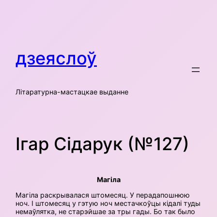
Skip
to
content
дзеяслоў
Літаратурна-мастацкае выданне
Ігар Сідарук (№127)
Магіла
Магіла раскрывалася штомесяц. У перадапошнюю
ноч. І штомесяц у гэтую ноч местачкоўцы кідалі туды
немаўлятка, не старэйшае за тры гады. Бо так было