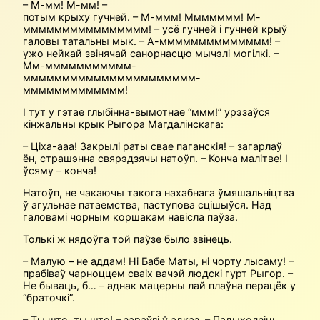
– М-мм! М-мм! –
потым крыху гучней. – М-ммм! Ммммммм! М-
мммммммммммммммм! – усё гучней і гучней крыў
галовы татальны мык. – А-мммммммммммммм! –
ужо нейкай звінячай санорнасцю мычэлі могілкі. –
Мм-ммммммммммм-
мммммммммммммммммммммм-
ммммммммммммм!
І тут у гэтае глыбінна-вымотнае “ммм!” урэзаўся
кінжальны крык Рыгора Магдалінскага:
– Ціха-ааа! Закрылі раты свае паганскія! – загарлаў
ён, страшэнна свярэдзячы натоўп. – Конча малітве! І
ўсяму – конча!
Натоўп, не чакаючы такога нахабнага ўмяшальніцтва
ў агульнае патаемства, паступова сцішыўся. Над
галовамі чорным коршакам навісла паўза.
Толькі ж нядоўга той паўзе было звінець.
– Малую – не аддам! Ні Бабе Маты, ні чорту лысаму! –
прабіваў чарноццем сваіх вачэй людскі гурт Рыгор. –
Не бываць, б… – аднак мацерны лай плаўна перацёк у
“браточкі”.
– Ты што, ты што! – зараўлі ў адказ. – Падыходзіць