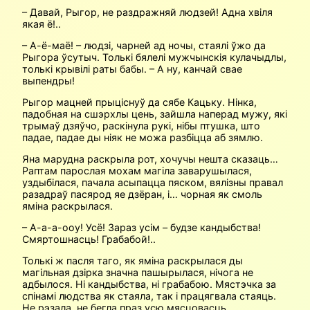
– Давай, Рыгор, не раздражняй людзей! Адна хвіля
якая ё!..
– А-ё-маё! – людзі, чарней ад ночы, стаялі ўжо да
Рыгора ўсутыч. Толькі бялелі мужчынскія кулачыдлы,
толькі крывілі раты бабы. – А ну, канчай свае
выпендры!
Рыгор мацней прыціснуў да сябе Кацьку. Нінка,
падобная на сшэрхлы цень, зайшла наперад мужу, які
трымаў дзяўчо, раскінула рукі, нібы птушка, што
падае, падае ды ніяк не можа разбіцца аб зямлю.
Яна марудна раскрыла рот, хочучы нешта сказаць…
Раптам парослая мохам магіла заварушылася,
уздыбілася, пачала асыпацца пяском, вялізны правал
разадраў пасярод яе дзёран, і… чорная як смоль
яміна раскрылася.
– А-а-а-ооу! Усё! Зараз усім – будзе кандыбства!
Смяртошнасць! Грабабой!..
Толькі ж пасля таго, як яміна раскрылася ды
магільная дзірка значна пашырылася, нічога не
адбылося. Ні кандыбства, ні грабабою. Мястэчка за
спінамі людства як стаяла, так і працягвала стаяць.
Не рэзала, не бегла праз усю мясцовасць