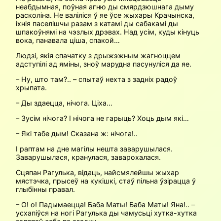
неабдымная, поўная агню ды смярдзюшнага дыму
расколіна. Не валіліся ў яе ўсе жыхары Крачынска,
іхнія паселішчы разам з катамі ды сабакамі ды
шпакоўнямі на чэзлых дрэвах. Над усім, куды кінуць
вока, панавала ціша, спакой…
Людзі, якія спачатку з дрыжэжным жагноццем
адступілі ад яміны, зноў марудна пасунуліся да яе.
– Ну, што там?.. – спытаў нехта з задніх радоў
хрыпата.
– Ды здаецца, нічога. Ціха…
– Зусім нічога? І нічога не гарыць? Хоць дым які…
– Які табе дым! Сказана ж: нічога!..
І раптам на дне магілы нешта заварушылася.
Заварушылася, кранулася, заварохалася.
Сцяпан Рагулька, відаць, найсмялейшы жыхар
мястэчка, прысеў на кукішкі, стаў пільна ўзірацца ў
глыбінны правал.
– О! о! Падымаецца! Баба Маты! Баба Маты! Яна!.. –
усхапіўся на ногі Рагулька ды чамусьці хутка-хутка