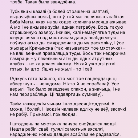
трэба. Такая была завядзёнка.
Тубыльцы казалі (а болей страшэнна шапталі,
вырачыўшы вочы), што ў той магіле ляжыць забітая
Баба Маты, якая на зыходзе кожнага месяца ажывае.
А мо і не ажывае зусім, аднак патрабуе. Вось такую
страшэнную ахвяру. Іначай, калі немаўлятка туды не
кінуць, зямля пад мястэчкам дасць неабдымную,
поўную агню ды смярдзючага дыму расколіну, і ўсе
жыхары Крачынска (так называлася тое мястэчка) –
на вякі вечныя праваляцца туды. Вось так недарэчна
паміраць – у пякельным агні ды ёдкіх атрутных
клубах – не хацелася нікому. Няхай ужо дзіцяткі
гэтыя. Ім што. Яшчэ не жылі – то і хай.
(Адкуль гэта пайшло, хто мог тое пацвердзіць ці
абвергнуць – невядома. Ніхто й не спрабаваў. Усе
верылі. Так было заведзена спакон, а значыць, і не
нам перарабляць. Ці падвяргаць сумневу).
Такім нялюдскім чынам ішло дзесяцігоддзямі. А
можа, і болей. Ніводзін чалавек адліку не вёў, засечкі
не рабіў. Прынамсі, прылюдна.
І штодзень па мястэчку панура сноўдаліся людзі.
Нешта рабілі сваё, гулялі самотныя вяселлі,
нараджэнню новых дзяцей асабліва не радаваліся.