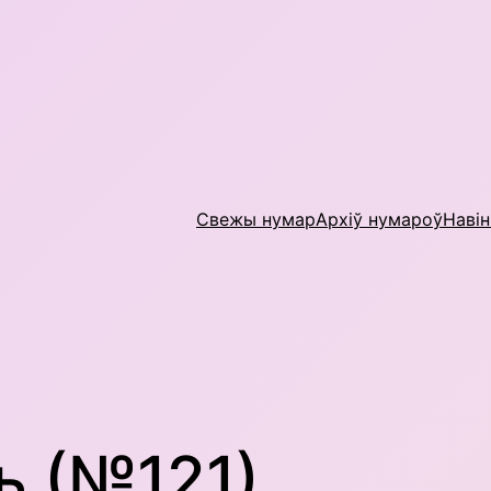
Свежы нумар
Архіў нумароў
Наві
ь (№121)