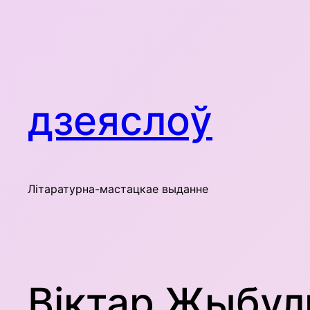
Skip
to
content
дзеяслоў
Літаратурна-мастацкае выданне
Віктар Жыбул