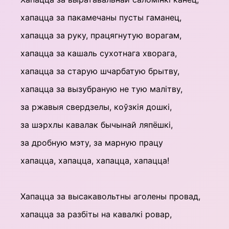
хапацца за пакамечаны пусты гаманец,
хапацца за руку, працягнутую ворагам,
хапацца за кашаль сухотнага хворага,
хапацца за старую шчарбатую брытву,
хапацца за вызубраную не тую малітву,
за ржавыя свердзелы, коўзкія дошкі,
за шэрхлы кавалак бычынай ляпёшкі,
за дробную мэту, за марную працу
хапацца, хапацца, хапацца, хапацца!
Хапацца за высакавольтны аголены провад,
хапацца за разбіты на кавалкі ровар,