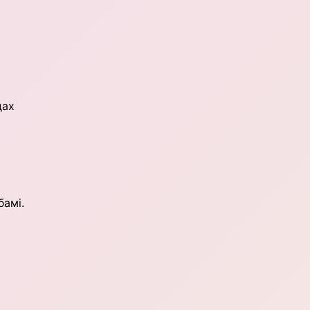
дах
бамі.