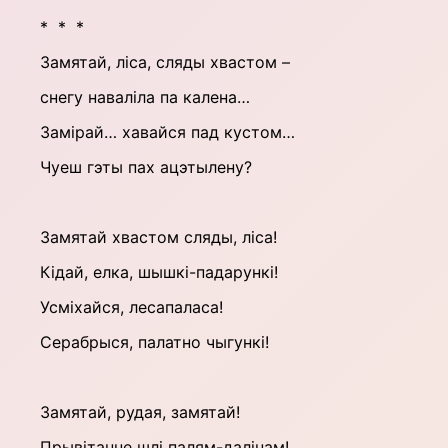
* * *
Замятай, ліса, сляды хвастом –
снегу наваліла па калена…
Замірай… хавайся пад кустом…
Чуеш гэты пах ацэтылену?
Замятай хвастом сляды, ліса!
Кідай, елка, шышкі-падарункі!
Усміхайся, лесапаласа!
Серабрыся, палатно чыгункі!
Замятай, рудая, замятай!
Прывітанне шлі палям-далінам!