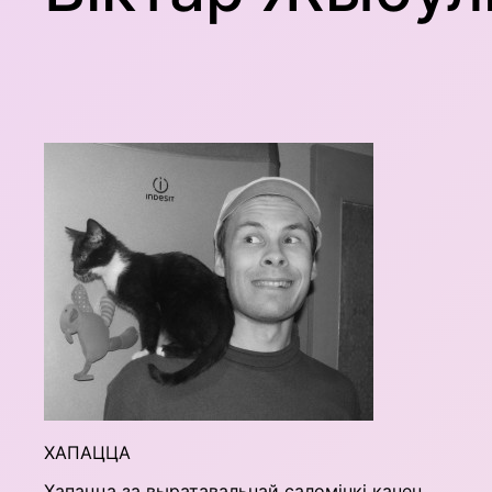
ХАПАЦЦА
Хапацца за выратавальнай саломінкі канец,