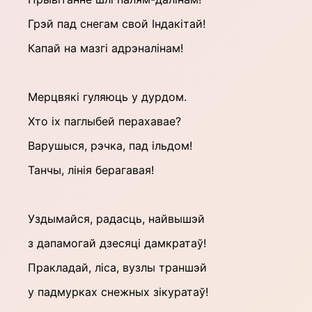
Грэй пад снегам свой Індакітай!
Капай на мазгі адрэналінам!
Мерцвякі гуляюць у дурдом.
Хто іх паглыбей перахавае?
Варушыся, рэчка, пад ільдом!
Танчы, лінія берагавая!
Уздымайся, радасць, найвышэй
з дапамогай дзесяці дамкратаў!
Пракладай, ліса, вузлы траншэй
у падмурках снежных зікуратаў!