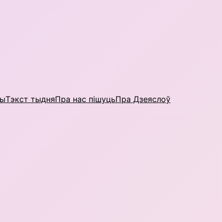
ны
Тэкст тыдня
Пра нас пішуць
Пра Дзеяслоў