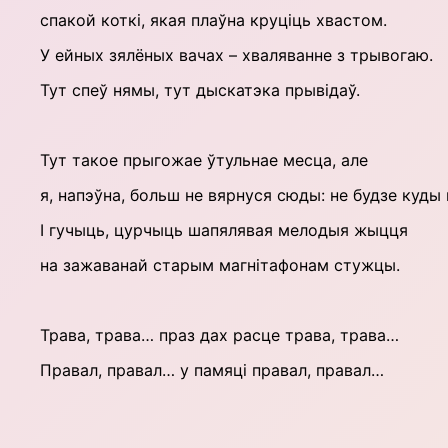
спакой коткі, якая плаўна круціць хвастом.
У ейных зялёных вачах – хваляванне з трывогаю.
Тут спеў нямы, тут дыскатэка прывідаў.
Тут такое прыгожае ўтульнае месца, але
я, напэўна, больш не вярнуся сюды: не будзе куды
І гучыць, цурчыць шапялявая мелодыя жыцця
на зажаванай старым магнітафонам стужцы.
Трава, трава… праз дах расце трава, трава…
Правал, правал… у памяці правал, правал…