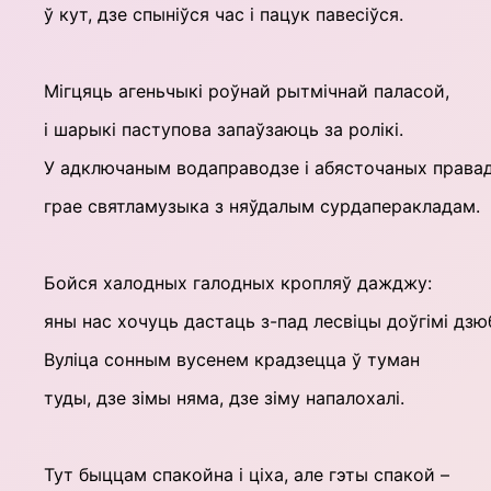
ў кут, дзе спыніўся час і пацук павесіўся.
Мігцяць агеньчыкі роўнай рытмічнай паласой,
і шарыкі паступова запаўзаюць за ролікі.
У адключаным водаправодзе і абясточаных права
грае святламузыка з няўдалым сурдаперакладам.
Бойся халодных галодных кропляў дажджу:
яны нас хочуць дастаць з-пад лесвіцы доўгімі дзю
Вуліца сонным вусенем крадзецца ў туман
туды, дзе зімы няма, дзе зіму напалохалі.
Тут быццам спакойна і ціха, але гэты спакой –