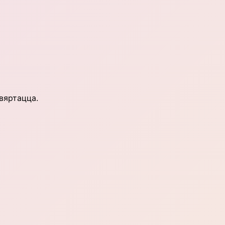
 вяртацца.