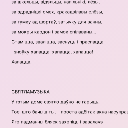
за шкельцы, відэльцы, напільнікі, лёзы,
за здрадніцкі смех, кракадзілавы слёзы,
за гумку ад шортаў, затычку для ванны,
за мокры кардон і замок спілаваны…
Стаміцца, зваліцца, заснуць і праспацца –
і зноўку хапацца, хапацца, хапацца!
Хапацца.
СВЯТЛАМУЗЫКА
У гэтым доме святло даўно не гарыць.
Тое, што бачыш ты, – проста адбітак акна насупра
Яго падманны бляск захопіць і завалачэ