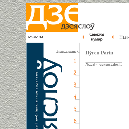
12/24/2013
Архіў нумароў
:
Яўген Рагін
_____________________
Людзі - чорныя дзіркі...