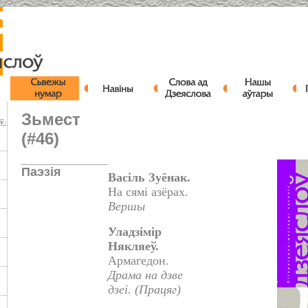
Зьмест
оў
:
(#46)
_____________________
Паэзія
Васіль Зуёнак.
На сямі азёрах.
Вершы
Уладзімір
Някляеў.
Армагедон.
Драма на дзве
дзеі. (Працяг)