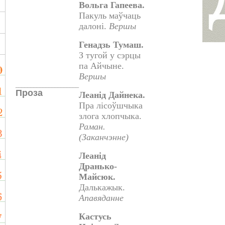
Вольга Гапеева.
Пакуль маўчаць
далоні.
Вершы
Генадзь Тумаш.
З тугой у сэрцы
па Айчыне.
Вершы
_____________________
Проза
Леанід Дайнека.
Пра лісоўшчыка
злога хлопчыка.
Раман.
(Заканчэнне)
Леанід
Дранько-
Майсюк.
Далькажык.
Апавяданне
Кастусь