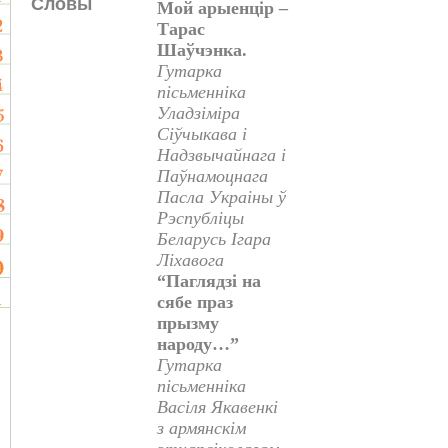
Словы
Мой арыенцір –
Тарас
Шаўчэнка.
Гутарка
пісьменніка
Уладзіміра
Сіўчыкава і
Надзвычайнага і
Паўнамоцнага
Пасла Украіны ў
Рэспубліцы
Беларусь Ігара
Ліхавога
“Паглядзі на
сябе праз
прызму
народу…”
Гутарка
пісьменніка
Васіля Якавенкі
з армянскім