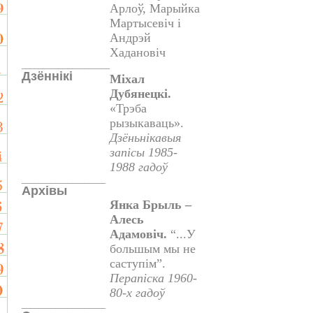
Арлоў, Марыйка
Мартысевіч і
Андрэй
Хадановіч
_____________________
Дзённікі
Міхал
Дубянецкі.
«Трэба
рызыкаваць».
Дзёньнікавыя
запісы 1985-
1988 гадоў
____________________
Архівы
Янка Брыль –
Алесь
Адамовіч.
“...У
большым мы не
саступім”.
Перапіска 1960-
80-х гадоў
____________________