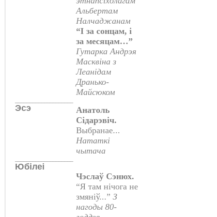
этнапсіхолагам
Альбертам
Налчаджанам
“І за сонцам, і
за месяцам…”
Гутарка Андрэя
Масквіна з
Леанідам
Дранько-
Майсюком
____________________
Эсэ
Анатоль
Сідарэвіч.
Выбранае...
Нататкі
чытача
____________________
Юбілеі
Чэслаў Сэнюх.
“Я там нічога не
змяніў...”
З
нагоды 80-