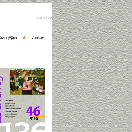
Наш гузік: