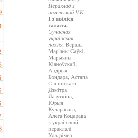
Пераклад з
ангельскай V.K.
І з'явіліся
галасы
.
Сучасная
украінская
паэзія.
Вершы
Мар'яны Саўкі,
Марыяны
Кіяноўскай,
Андрыя
Бондара, Астапа
Слівінскага,
Дзмітра
Лазуткіна,
Юрыя
Кучаравага,
Алега Коцарава
з украінскай
пераклалі
Уладзімер