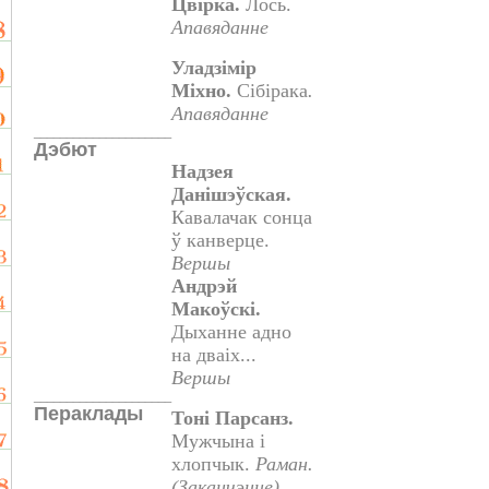
Цвірка.
Лось.
Апавяданне
Уладзімір
Міхно.
Сібірака
.
Апавяданне
_____________________
Дэбют
Надзея
Данішэўская.
Кавалачак сонца
ў канверце.
Вершы
Андрэй
Макоўскі.
Дыханне адно
на дваіх...
Вершы
_____________________
Пераклады
Тоні Парсанз.
Мужчына і
хлопчык.
Раман.
(Заканчэнне).