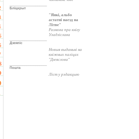
____________________
Бліцкрыт
"Янкі, альбо
астатні наезд на
Літве"
Размова пра кнігу
Уладзіслава
____________________
Дзеяпіс
Новыя выданьні на
кніжных паліцах
"Дзеяслова"
____________________
Пошта
Ліст у рэдакцыю