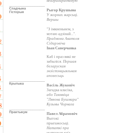
неаграгарадковую
____________________
Спадчына
Рыгор Крушына
Гісторыя
У жорнах жарсьці.
Вершы
"З імкненьнем, з
мэтаю адзінай...".
Прадмова Анатоля
Сідарэвіча
Іван Саверчанка
Каб і праз вякі не
забыліся.
Першая
беларуская
экзістэнцыяльная
аповесьць
____________________
Крытыка
Васіль Жуковіч
Загадка класіка,
або Таямніца
"Лявона Бушмара"
Кузьмы Чорнага
____________________
Практыкум
Павел Абрамовіч
Вытокі
прыгажосьці.
Нататкі пра
чытаньне кніг