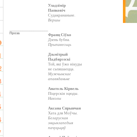
Уладзімір
Папковіч
Судакрананьне.
Вершы
_____________________
Проза
Франц Сіўко
Дзень бубна
.
Прыпавесьць
Дзьмітрый
Падбярэзскі
Той, які ўжо нікуды
не сьпяшаецца.
Мужчынскае
апавяданьне
Анатоль Кірвель
Піцерскія эцюды.
Навэлы
Аксана Спрынчан
Хата для Моўчы.
Беларуская
энцыклапедыя
пачуцьцяў