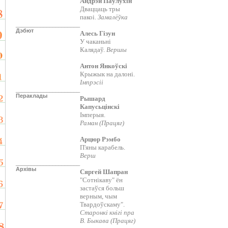
Андрэй Паўлухін
Дваццаць тры
пакоі.
Замалёўка
_____________________
Дэбют
Алесь Гізун
У чаканьні
Калядаў.
Вершы
Антон Янкоўскі
Крыжык на далоні.
Імпрэсіі
_____________________
Пераклады
Рышард
Капусьцінскі
Імперыя.
Раман (Працяг)
Арцюр Рэмбо
П'яны карабель.
Верш
_____________________
Архівы
Сяргей Шапран
"Сотнікаву" ён
застаўся больш
верным, чым
Твардоўскаму".
Старонкі кнігі пра
В. Быкава (Працяг)