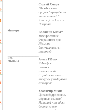
Сяргей Хмара
"Паэзія - гэта
сродак барацьбы за
вызваленьне!..".
З лістоў да Сяргея
Чыгрына
_____________________
Мемуары
Валянцін Блакіт
Уваскрасеньне
ўчарашняга дня.
Лірычна-
дакументальны
расповед
_____________________
Эсэ
Алесь Гібок-
Жыцьцё
Гібкоўскі
Раман з
рэвалюцыяй.
Спробы кароткага
экскурсу ў нядаўнюю
гісторыю
Уладзімір Міхно
Ці пазайздросьцяць
мёртвыя жывым?
Нататкі пра вёску
бесталковую