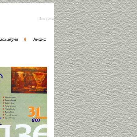
Наш гузік: