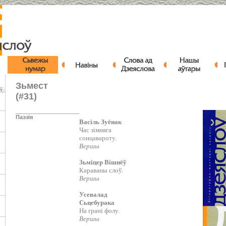
Зьмест
оў
:
(#31)
_____________________
Паэзія
Васіль Зуёнак
Час зімняга
сонцавароту.
Вершы
Зьміцер Вішнёў
Караваны слоў.
Вершы
Усевалад
Сьцебурака
На грані фолу.
Вершы