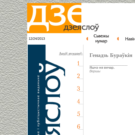
12/24/2013
Архіў нумароў
:
Генадзь Бураўкін
_____________________
Яшчэ ня вечар.
Вершы